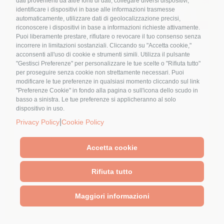
dati provenienti da altre fonti di dati, collegare diversi dispositivi,
identificare i dispositivi in base alle informazioni trasmesse
automaticamente, utilizzare dati di geolocalizzazione precisi,
riconoscere i dispositivi in base a informazioni richieste attivamente.
Puoi liberamente prestare, rifiutare o revocare il tuo consenso senza
Nome
*
incorrere in limitazioni sostanziali. Cliccando su "Accetta cookie,"
Generazioni Alpha e
acconsenti all'uso di cookie e strumenti simili. Utilizza il pulsante
"Gestisci Preferenze" per personalizzare le tue scelte o "Rifiuta tutto"
Beta: ecco gli
per proseguire senza cookie non strettamente necessari. Puoi
modificare le tue preferenze in qualsiasi momento cliccando sul link
alimenti funzionali
Email
*
"Preferenze Cookie" in fondo alla pagina o sull'icona dello scudo in
basso a sinistra. Le tue preferenze si applicheranno al solo
dispositivo in uso.
By
Elena Alquati
|
15 Aprile 2026
|
Categories:
Notizie
in pillole
|
Tags:
#alimentifunzionali;
,
|
Privacy Policy
Cookie Policy
Generazioni Alpha e Beta: ecco gli
#culturaetradizione;
,
#dietamediterranea;
,
alimenti funzionali
#prodottiprogettati;
Accetta cookie
Cliccando sul tasto "Iscriviti" dichiari di
Rifiuta tutto
Gli alimenti funzionali sono prodotti
accettare, aver letto e compreso
l'Informativa
alimentari arricchiti con ingredienti che
sulla Privacy
[...]
Maggiori informazioni