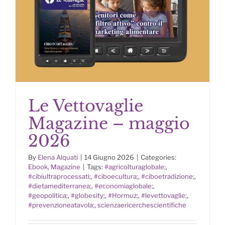
Le Vettovaglie
Magazine – maggio
2026
By
Elena Alquati
|
14 Giugno 2026
|
Categories:
Ebook
,
Magazine
|
Tags:
#agricolturaglobale;
,
Le Vettovaglie Magazine –
#cibiultraprocessati;
,
#ciboecultura;
,
#ciboetradizione;
,
maggio 2026
#dietamediterranea;
,
#economiaglobale;
,
#geopolitica;
,
#globesity;
,
#Hormuz;
,
#levettovaglie;
,
#prevenzioneatavola;
,
scienzaericerchescientifiche