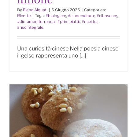
By
Elena Alquati
|
6 Giugno 2026
|
Categories:
Riso integrale con more di gelso al
Ricette
|
Tags:
#biologico;
,
#ciboecultura;
,
#cibosano;
,
limone
#dietamediterranea;
,
#primipiatti;
,
#ricette;
,
#risointegrale;
Una curiosità cinese Nella poesia cinese,
il gelso rappresenta uno [...]