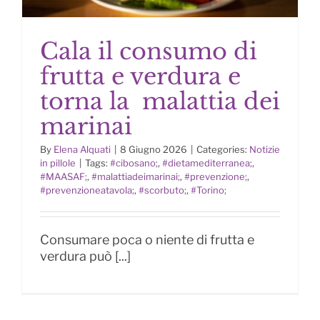
Cala il consumo di
frutta e verdura e
torna la malattia dei
marinai
Cala il consumo di frutta e verdura
e torna la malattia dei marinai
By
Elena Alquati
|
8 Giugno 2026
|
Categories:
Notizie
in pillole
|
Tags:
#cibosano;
,
#dietamediterranea;
,
#MAASAF;
,
#malattiadeimarinai;
,
#prevenzione;
,
#prevenzioneatavola;
,
#scorbuto;
,
#Torino;
Consumare poca o niente di frutta e
verdura può [...]