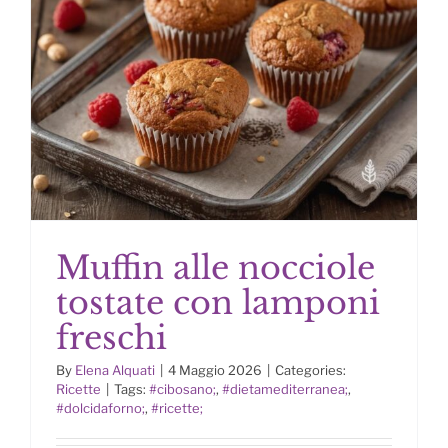
Muffin alle nocciole
tostate con lamponi
freschi
By
Elena Alquati
|
4 Maggio 2026
|
Categories:
Muffin alle nocciole tostate con
Ricette
|
Tags:
#cibosano;
,
#dietamediterranea;
,
lamponi freschi
#dolcidaforno;
,
#ricette;