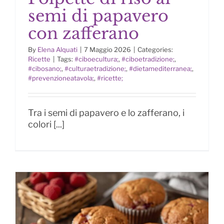
semi di papavero
con zafferano
By
Elena Alquati
|
7 Maggio 2026
|
Categories:
Ricette
|
Tags:
#ciboecultura;
,
#ciboetradizione;
,
Polpette di riso ai semi di
#cibosano;
,
#culturaetradizione;
,
#dietamediterranea;
,
papavero con zafferano
#prevenzioneatavola;
,
#ricette;
Tra i semi di papavero e lo zafferano, i
colori [...]