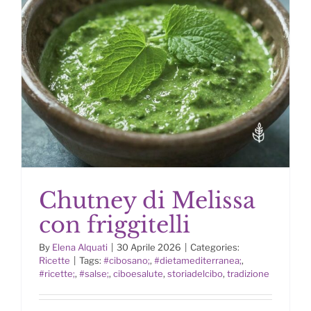
Chutney di Melissa
con friggitelli
By
Elena Alquati
|
30 Aprile 2026
|
Categories:
Ricette
|
Tags:
#cibosano;
,
#dietamediterranea;
,
#ricette;
,
#salse;
,
ciboesalute
,
storiadelcibo
,
tradizione
Chutney di Melissa con friggitelli