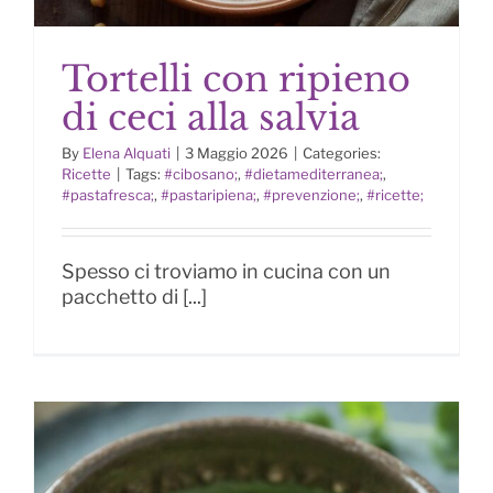
Tortelli con ripieno
di ceci alla salvia
By
Elena Alquati
|
3 Maggio 2026
|
Categories:
Ricette
|
Tags:
#cibosano;
,
#dietamediterranea;
,
Tortelli con ripieno di ceci alla
#pastafresca;
,
#pastaripiena;
,
#prevenzione;
,
#ricette;
salvia
Spesso ci troviamo in cucina con un
pacchetto di [...]