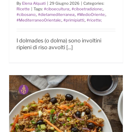
Mediterraneo d’oriente
By
Elena Alquati
|
29 Giugno 2026
|
Categories:
Ricette
|
Tags:
#ciboecultura;
,
#ciboetradizione;
,
#cibosano;
,
#dietamediterranea;
,
#MedioOriente;
,
#MediterraneoOrientale;
,
#primipiatti;
,
#ricette;
I dolmades (o dolma) sono involtini
ripieni di riso avvolti [...]