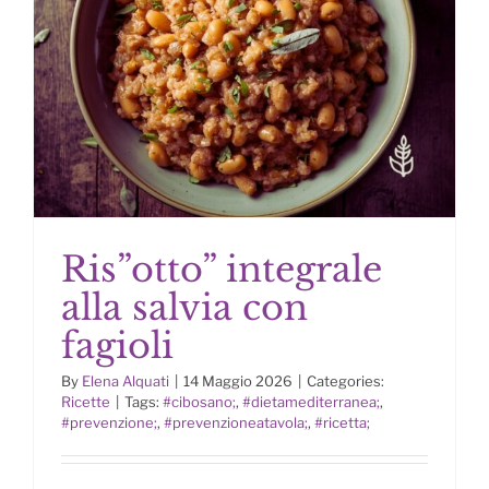
Ris”otto” integrale
alla salvia con
fagioli
By
Elena Alquati
|
14 Maggio 2026
|
Categories:
Ris”otto” integrale alla salvia con
Ricette
|
Tags:
#cibosano;
,
#dietamediterranea;
,
fagioli
#prevenzione;
,
#prevenzioneatavola;
,
#ricetta;