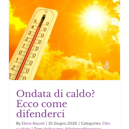
Ondata di caldo?
Ecco come
difenderci
By
Elena Alquati
|
15 Giugno 2026
|
Categories:
Cibo
Ondata di caldo? Ecco come
e salute
|
Tags:
#cibosano;
,
#dietamediterranea;
,