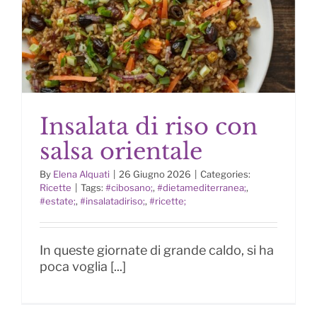
Insalata di riso con
salsa orientale
By
Elena Alquati
|
26 Giugno 2026
|
Categories:
Ricette
|
Tags:
#cibosano;
,
#dietamediterranea;
,
#estate;
,
#insalatadiriso;
,
#ricette;
Insalata di riso con salsa orientale
In queste giornate di grande caldo, si ha
poca voglia [...]