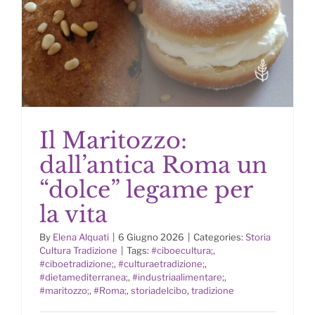
Il Maritozzo:
dall’antica Roma un
“dolce” legame per
la vita
Il Maritozzo: dall’antica Roma un
“dolce” legame per la vita
By
Elena Alquati
|
6 Giugno 2026
|
Categories:
Storia
Cultura Tradizione
|
Tags:
#ciboecultura;
,
#ciboetradizione;
,
#culturaetradizione;
,
#dietamediterranea;
,
#industriaalimentare;
,
#maritozzo;
,
#Roma;
,
storiadelcibo
,
tradizione