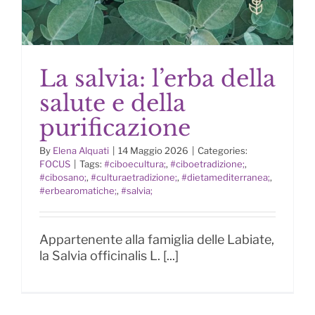
La salvia: l’erba della
salute e della
purificazione
By
Elena Alquati
|
14 Maggio 2026
|
Categories:
FOCUS
|
Tags:
#ciboecultura;
,
#ciboetradizione;
,
La salvia: l’erba della salute e della
#cibosano;
,
#culturaetradizione;
,
#dietamediterranea;
,
purificazione
#erbearomatiche;
,
#salvia;
Appartenente alla famiglia delle Labiate,
la Salvia officinalis L. [...]