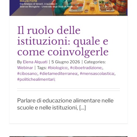
Il ruolo delle
istituzioni: quale e
come coinvolgerle
By
Elena Alquati
|
5 Giugno 2026
|
Categories:
Il ruolo delle istituzioni: quale e
Webinar
|
Tags:
#biologico;
,
#ciboetradizione;
,
come coinvolgerle
#cibosano;
,
#dietamediterranea;
,
#mensascolastica;
,
#politichealimentari;
Parlare di educazione alimentare nelle
scuole e nelle istituzioni, [...]