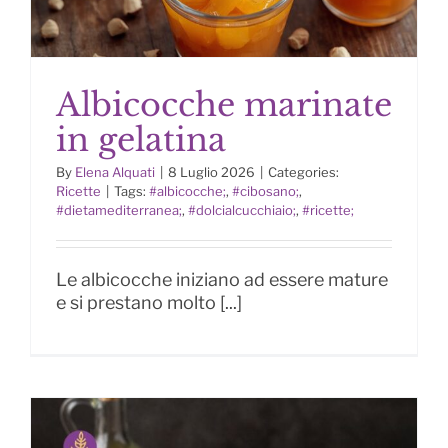
Albicocche marinate
in gelatina
By
Elena Alquati
|
8 Luglio 2026
|
Categories:
Ricette
|
Tags:
#albicocche;
,
#cibosano;
,
#dietamediterranea;
,
#dolcialcucchiaio;
,
#ricette;
Albicocche marinate in gelatina
Le albicocche iniziano ad essere mature
e si prestano molto [...]