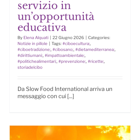
servizio in
Servizio mensa: valorizzare il
un’opportunità
servizio in un’opportunità
educativa
educativa
By
Elena Alquati
|
22 Giugno 2026
|
Categories:
Notizie in pillole
|
Tags:
#ciboecultura;
,
#ciboetradizione;
,
#cibosano;
,
#dietamediterranea;
,
#dirittiumani;
,
#impattoambientale;
,
#politichealimentari;
,
#prevenzione;
,
#ricette;
,
storiadelcibo
Da Slow Food International arriva un
messaggio con cui [...]