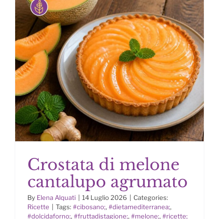
Crostata di melone
cantalupo agrumato
By
Elena Alquati
|
14 Luglio 2026
|
Categories:
Ricette
|
Tags:
#cibosano;
,
#dietamediterranea;
,
Crostata di melone cantalupo
#dolcidaforno;
,
#fruttadistagione;
,
#melone;
,
#ricette;