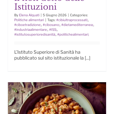
Istituzioni
La dieta degli italiani è peggiorata:
il non detto delle Istituzioni
By
Elena Alquati
|
5 Giugno 2026
|
Categories:
Politiche alimentari
|
Tags:
#cibiultraprocessati;
,
#ciboetradizione;
,
#cibosano;
,
#dietamediterranea;
,
#industriaalimentare;
,
#ISS;
,
#istitutosuperioredisanità;
,
#politichealimentari;
L’Istituto Superiore di Sanità ha
pubblicato sul sito istituzionale la [...]