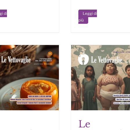
i di
Leggi di
più
e
Le