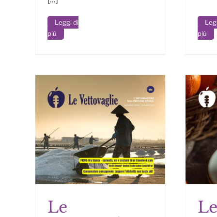
Legg
Leggi di
più
più
Le
L