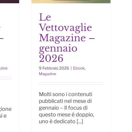
Le
e
Vettovaglie
e
Le Vettovaglie
–
Magazine –
aio
Magazine – gennaio
2026
gennaio
2026
zine
9 Febbraio 2026
|
Ebook
,
Magazine
Molti sono i contenuti
pubblicati nel mese di
gennaio – Il focus di
gione
questo mese è doppio,
i e
uno è dedicato [...]