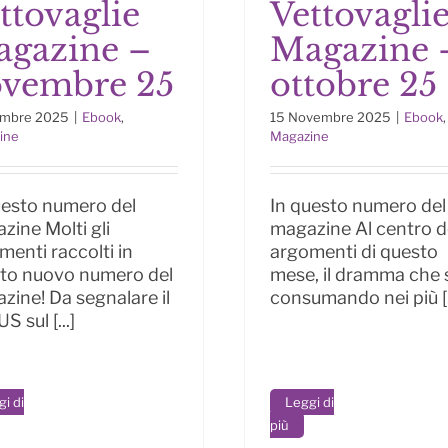
ttovaglie
Vettovagli
Le Vettovaglie
Le Vettovagli
gazine –
Magazine 
azine – novembre
Magazine – ottobr
25
vembre 25
ottobre 25
embre 2025
|
Ebook
,
15 Novembre 2025
|
Ebook
,
ine
Magazine
uesto numero del
In questo numero del
zine Molti gli
magazine Al centro d
menti raccolti in
argomenti di questo
to nuovo numero del
mese, il dramma che s
zine! Da segnalare il
consumando nei più [..
 sul [...]
i di
Leggi di
più