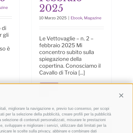
2025
zine
10 Marzo 2025
|
Ebook
,
Magazine
 di
 gli
Le Vettovaglie – n. 2 –
febbraio 2025 Mi
so è
concentro subito sulla
spiegazione della
copertina. Conosciamo il
Cavallo di Troia [...]
Leggi di
più
Contin
itali, migliorare la navigazione e, previo tuo consenso, per scopi
ti per la selezione della pubblicità, creare profili per la pubblicità
 la selezione di contenuti personalizzati, misurare le prestazioni
sviluppare e migliorare i servizi, utilizzare dati limitati per la
municare le scelte sulla privacy, abbinare e combinare dati