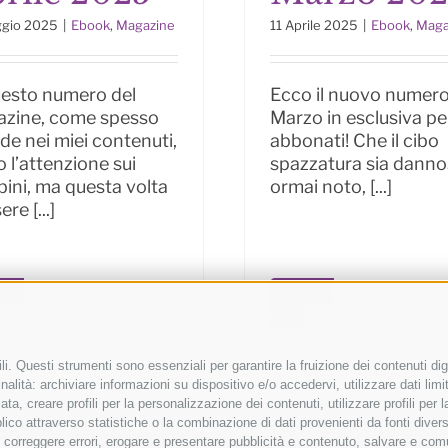
ggio 2025
|
Ebook
,
Magazine
11 Aprile 2025
|
Ebook
,
Maga
uesto numero del
Ecco il nuovo numero
zine, come spesso
Marzo in esclusiva per
de nei miei contenuti,
abbonati! Che il cibo
 l’attenzione sui
spazzatura sia danno
ini, ma questa volta
ormai noto, [...]
ere [...]
i di
Leggi di
più
i. Questi strumenti sono essenziali per garantire la fruizione dei contenuti dig
alità: archiviare informazioni su dispositivo e/o accedervi, utilizzare dati limita
zata, creare profili per la personalizzazione dei contenuti, utilizzare profili per
co attraverso statistiche o la combinazione di dati provenienti da fonti diverse, 
CARICA ALTRI ARTICOLI
i, correggere errori, erogare e presentare pubblicità e contenuto, salvare e co