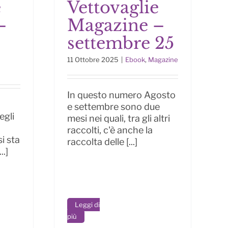
e
Vettovaglie
Le Vettovaglie
e
–
Magazine –
Magazine – settembre
e 25
25
settembre 25
11 Ottobre 2025
|
Ebook
,
Magazine
In questo numero Agosto
e settembre sono due
egli
mesi nei quali, tra gli altri
raccolti, c'è anche la
i sta
raccolta delle [...]
.]
Leggi di
più