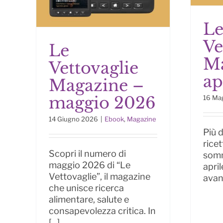
L
Ve
Le
Ma
Vettovaglie
Mag
ap
Magazine –
Le Vettovaglie
Magazine – maggio
maggio 2026
16 Ma
2026
14 Giugno 2026
|
Ebook
,
Magazine
Più d
ricet
Scopri il numero di
somm
maggio 2026 di “Le
apri
Vettovaglie”, il magazine
avanz
che unisce ricerca
alimentare, salute e
consapevolezza critica. In
[...]