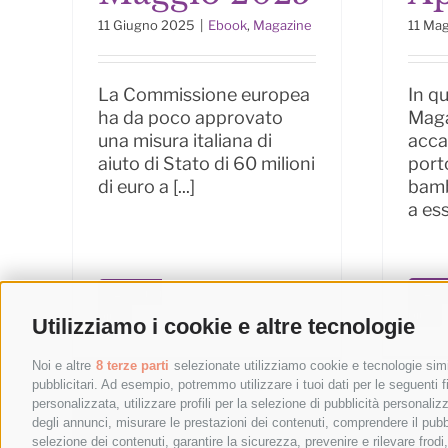
11 Giugno 2025
|
Ebook
,
Magazine
11 Ma
La Commissione europea
In q
ha da poco approvato
Maga
una misura italiana di
acca
aiuto di Stato di 60 milioni
porto
di euro a [...]
bamb
a ess
Legg
Leggi di
più
più
Utilizziamo i cookie e altre tecnologie
Noi e altre
8 terze parti
selezionate utilizziamo cookie e tecnologie simil
pubblicitari. Ad esempio, potremmo utilizzare i tuoi dati per le seguenti fin
personalizzata, utilizzare profili per la selezione di pubblicità personaliz
degli annunci, misurare le prestazioni dei contenuti, comprendere il pubbli
selezione dei contenuti, garantire la sicurezza, prevenire e rilevare frod