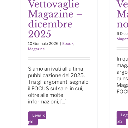
Vettovaglie
Ve
Le Vettovaglie
Magazine –
Ma
Magazine – dicembre
Mag
2025
dicembre
no
2025
6 Dic
Magaz
10 Gennaio 2026
|
Ebook
,
Magazine
In q
maga
Siamo arrivati all’ultima
argo
pubblicazione del 2025.
ques
Tra gli argomenti segnalo
Maga
il FOCUS sul sale, in cui,
FOCUS
oltre alle molte
informazioni, [...]
Legg
Leggi di
più
più