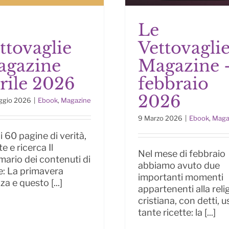
e
Le
ttovaglie
Vettovagli
Le Vettovagli
Le Vettovaglie
gazine
Magazine 
Magazine – febbr
azine aprile 2026
2026
rile 2026
febbraio
2026
ggio 2026
|
Ebook
,
Magazine
9 Marzo 2026
|
Ebook
,
Maga
i 60 pagine di verità,
te e ricerca Il
Nel mese di febbraio
ario dei contenuti di
abbiamo avuto due
le: La primavera
importanti momenti
a e questo [...]
appartenenti alla reli
cristiana, con detti, us
tante ricette: la [...]