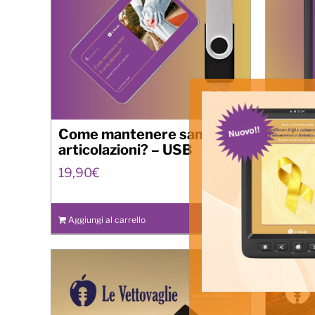
Come mantenere sane le
Come 
articolazioni? – USB
artico
19,90
€
9,90
€
Aggiungi al carrello
Details
Aggiungi