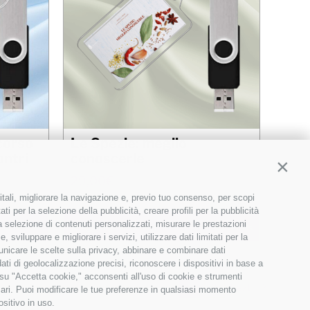
rcorso
Le Spezie: meglio
ontri
conoscerle
Contin
29,00
€
itali, migliorare la navigazione e, previo tuo consenso, per scopi
ti per la selezione della pubblicità, creare profili per la pubblicità
 la selezione di contenuti personalizzati, misurare le prestazioni
Details
Aggiungi al carrello
Details
sviluppare e migliorare i servizi, utilizzare dati limitati per la
municare le scelte sulla privacy, abbinare e combinare dati
dati di geolocalizzazione precisi, riconoscere i dispositivi in base a
 su "Accetta cookie," acconsenti all'uso di cookie e strumenti
1
2
Next
sari. Puoi modificare le tue preferenze in qualsiasi momento
ositivo in uso.