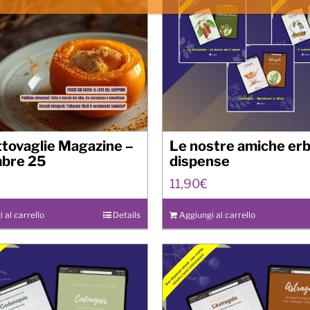
ttovaglie Magazine –
Le nostre amiche erb
bre 25
dispense
11,90
€
 al carrello
Details
Aggiungi al carrello