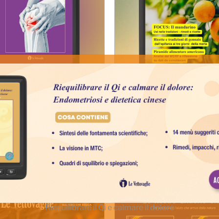
mantenere sane le
Le Vettovaglie Magaz
lazioni?
gennaio 2026
5,00
€
 al carrello
Details
Aggiungi al carrello
Riequilibrare il Qi e calmare il dolore