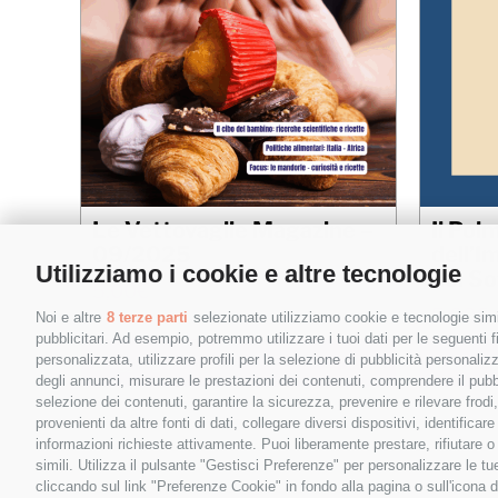
Le Vettovaglie Magazine –
Il Pol
09/2025
dell’I
Nome
*
Utilizziamo i cookie e altre tecnologie
dei So
5,00
€
5,00
€
Noi e altre
8 terze parti
selezionate utilizziamo cookie e tecnologie simil
pubblicitari. Ad esempio, potremmo utilizzare i tuoi dati per le seguenti fin
personalizzata, utilizzare profili per la selezione di pubblicità personaliz
Email
*
Aggiungi al carrello
Details
Aggiungi
degli annunci, misurare le prestazioni dei contenuti, comprendere il pubbli
selezione dei contenuti, garantire la sicurezza, prevenire e rilevare frod
provenienti da altre fonti di dati, collegare diversi dispositivi, identific
informazioni richieste attivamente. Puoi liberamente prestare, rifiutare 
simili. Utilizza il pulsante "Gestisci Preferenze" per personalizzare le 
cliccando sul link "Preferenze Cookie" in fondo alla pagina o sull'icona d