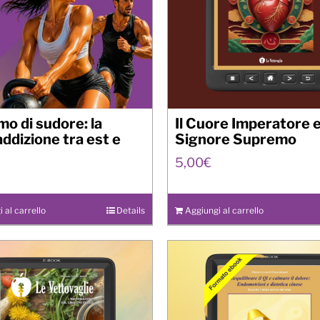
mo di sudore: la
Il Cuore Imperatore 
ddizione tra est e
Signore Supremo
5,00
€
 al carrello
Details
Aggiungi al carrello