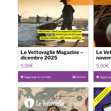
Le Vettovaglie Magazine –
Le Ve
dicembre 2025
novem
5,00
€
5,00
€
Aggiungi al carrello
Details
Aggiungi