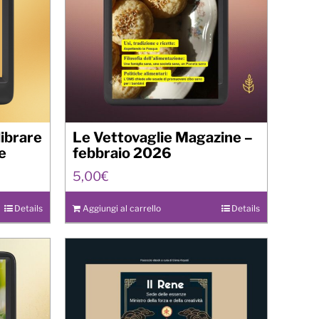
librare
Le Vettovaglie Magazine –
re
febbraio 2026
5,00
€
Details
Aggiungi al carrello
Details