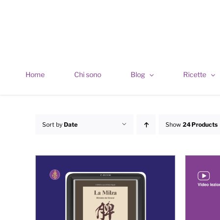
Skip
to
content
Home
Chi sono
Blog
Ricette
Sort by
Date
Show
24 Products