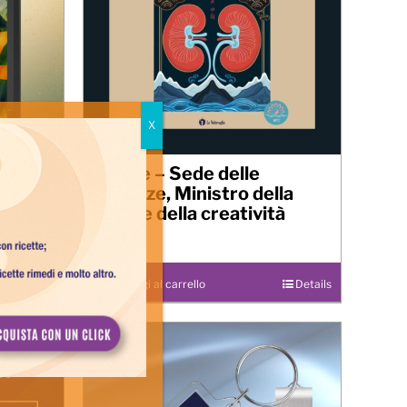
ine –
Il Rene – Sede delle
Essenze, Ministro della
forza e della creatività
5,00
€
Details
Aggiungi al carrello
Details