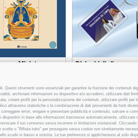
mone – Ministro
Dialoghi di cibo – pe
mperatore e Signore
webinar in cinque inc
ffi
19,90
€
i. Questi strumenti sono essenziali per garantire la fruizione dei contenuti dig
alità: archiviare informazioni su dispositivo e/o accedervi, utilizzare dati limita
zata, creare profili per la personalizzazione dei contenuti, utilizzare profili per
 al carrello
Details
Aggiungi al carrello
co attraverso statistiche o la combinazione di dati provenienti da fonti diverse, 
i, correggere errori, erogare e presentare pubblicità e contenuto, salvare e co
are i dispositivi in base alle informazioni trasmesse automaticamente, utilizzare 
o revocare il tuo consenso senza incorrere in limitazioni sostanziali. Cliccando
tue scelte o "Rifiuta tutto" per proseguire senza cookie non strettamente neces
ello scudo in basso a sinistra. Le tue preferenze si applicheranno al solo disp