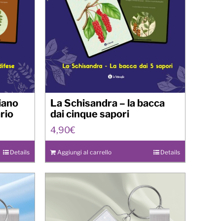
diano
La Schisandra – la bacca
rio
dai cinque sapori
4,90
€
Details
Aggiungi al carrello
Details