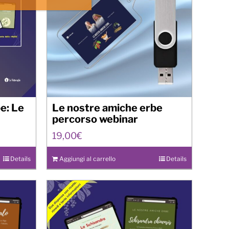
e: Le
Le nostre amiche erbe
percorso webinar
19,00
€
Details
Aggiungi al carrello
Details