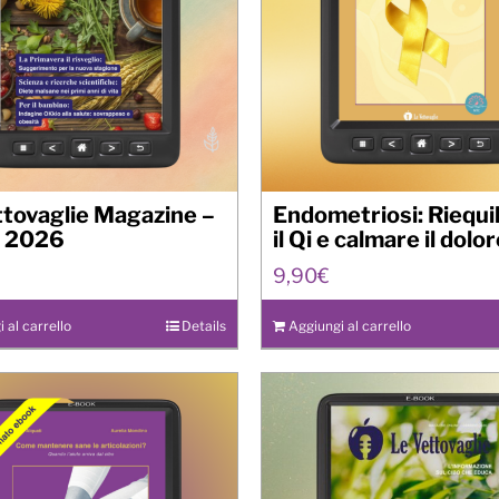
ttovaglie Magazine –
Endometriosi: Riequi
 2026
il Qi e calmare il dolo
9,90
€
 al carrello
Details
Aggiungi al carrello