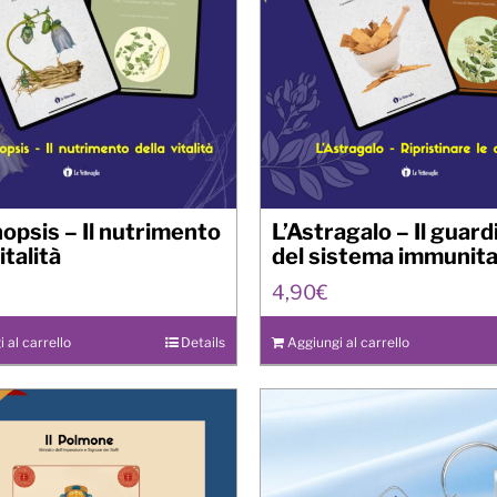
psis – Il nutrimento
L’Astragalo – Il guar
italità
del sistema immunita
4,90
€
 al carrello
Details
Aggiungi al carrello