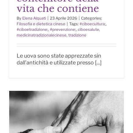
vita che contiene
By
Elena Alquati
|
23 Aprile 2026
|
Categories:
Le uova: il contenitore della vita
Filosofia e dietetica cinese
|
Tags:
#ciboecultura;
,
che contiene
#ciboetradizione;
,
#prevenzione;
,
ciboesalute
,
medicinatradizionalecinese
,
tradizione
Le uova sono state apprezzate sin
dall’antichità e utilizzate presso [...]