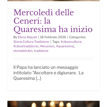
Mercoledì delle
Ceneri: la
Quaresima ha inizio
By
Elena Alquati
|
18 Febbraio 2026
|
Categories:
Mercoledì delle Ceneri: la
Storia Cultura Tradizione
|
Tags:
#ciboecultura;
,
Quaresima ha inizio
#ciboetradizione;
,
#leceneri;
,
#quaresima;
,
storiadelcibo
,
tradizione
Il Papa ha lanciato un messaggio
intitolato "Ascoltare e digiunare. La
Quaresima [...]