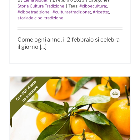
“La Candelora” religione, detti
Storia Cultura Tradizione
|
Tags:
#ciboecultura;
,
popolari e… ricette.
#ciboetradizione;
,
#culturaetradizione;
,
#ricette;
,
storiadelcibo
,
tradizione
Come ogni anno, il 2 febbraio si celebra
il giorno [...]