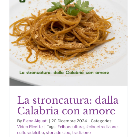
La stroncatura: dalla
Calabria con amore
By
Elena Alquati
|
20 Dicembre 2024
|
Categories:
Video Ricette
|
Tags:
#ciboecultura;
,
#ciboetradizione;
,
La stroncatura: dalla Calabria con
culturadelcibo
,
storiadelcibo
,
tradizione