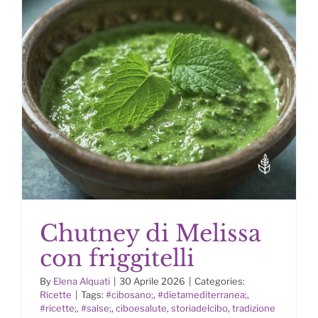
Chutney di Melissa
con friggitelli
By
Elena Alquati
|
30 Aprile 2026
|
Categories:
Ricette
|
Tags:
#cibosano;
,
#dietamediterranea;
,
#ricette;
,
#salse;
,
ciboesalute
,
storiadelcibo
,
tradizione
Chutney di Melissa con friggitelli