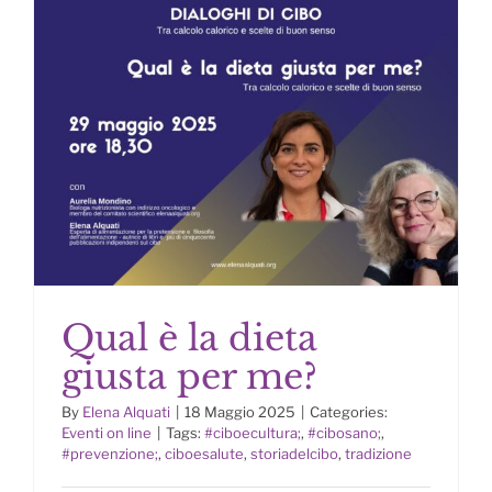
Qual è la dieta
giusta per me?
By
Elena Alquati
|
18 Maggio 2025
|
Categories:
Eventi on line
|
Tags:
#ciboecultura;
,
#cibosano;
,
#prevenzione;
,
ciboesalute
,
storiadelcibo
,
tradizione
Qual è la dieta giusta per me?