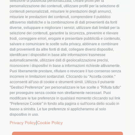
selezione di pubblicità personalizzata, creare profili per la
personalizzazione dei contenuti, utilizzare profili per la selezione di
contenuti personalizzati, misurare le prestazioni degli annunci,
misurare le prestazioni dei contenuti, comprendere il pubblico
attraverso statistiche o la combinazione di dati provenienti da fonti
diverse, sviluppare e migliorare i servizi, utilizzare dati limitati per la
Mangiare carne: una
selezione dei contenuti, garantire la sicurezza, prevenire e rilevare
frodi, correggere errori, erogare e presentare pubblicità e contenuto,
scelta informata
salvare e comunicare le scelte sulla privacy, abbinare e combinare
dati provenienti da altre fonti di dati, collegare diversi dispositivi,
identificare i dispositivi in base alle informazioni trasmesse
By
Elena Alquati
|
27 Novembre 2024
|
Categories:
automaticamente, utilizzare dati di geolocalizzazione precisi,
Video
,
Video cultura
|
Tags:
#ciboecultura;
,
riconoscere i dispositivi in base a informazioni richieste attivamente.
Mangiare carne: una scelta
storiadelcibo
,
tradizione
Puoi liberamente prestare, rifiutare o revocare il tuo consenso senza
informata
Nome
*
incorrere in limitazioni sostanziali. Cliccando su "Accetta cookie,"
acconsenti all'uso di cookie e strumenti simili. Utilizza il pulsante
"Gestisci Preferenze" per personalizzare le tue scelte o "Rifiuta tutto"
Se andassimo a documentarci su come
per proseguire senza cookie non strettamente necessari. Puoi
si è evoluto l’essere [...]
modificare le tue preferenze in qualsiasi momento cliccando sul link
Email
*
"Preferenze Cookie" in fondo alla pagina o sull'icona dello scudo in
basso a sinistra. Le tue preferenze si applicheranno al solo
dispositivo in uso.
|
Privacy Policy
Cookie Policy