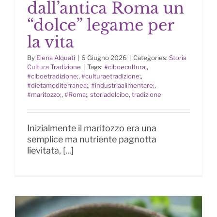
dall’antica Roma un
“dolce” legame per
la vita
Il Maritozzo: dall’antica Roma un
“dolce” legame per la vita
By
Elena Alquati
|
6 Giugno 2026
|
Categories:
Storia
Cultura Tradizione
|
Tags:
#ciboecultura;
,
#ciboetradizione;
,
#culturaetradizione;
,
#dietamediterranea;
,
#industriaalimentare;
,
#maritozzo;
,
#Roma;
,
storiadelcibo
,
tradizione
Inizialmente il maritozzo era una
semplice ma nutriente pagnotta
lievitata, [...]