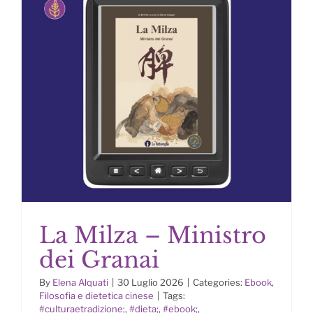
La Milza – Ministro
dei Granai
By
Elena Alquati
|
30 Luglio 2026
|
Categories:
Ebook
,
Filosofia e dietetica cinese
|
Tags:
#culturaetradizione;
,
#dieta;
,
#ebook;
,