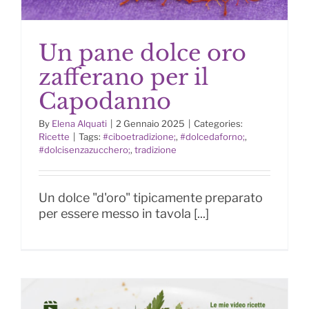
Un pane dolce oro
zafferano per il
Capodanno
By
Elena Alquati
|
2 Gennaio 2025
|
Categories:
Un pane dolce oro zafferano per il
Ricette
|
Tags:
#ciboetradizione;
,
#dolcedaforno;
,
Capodanno
#dolcisenzazucchero;
,
tradizione
Un dolce "d'oro" tipicamente preparato
per essere messo in tavola [...]