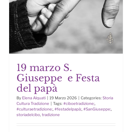
19 marzo S.
Giuseppe e Festa
del papà
By
Elena Alquati
|
19 Marzo 2026
|
Categories:
Storia
19 marzo S. Giuseppe e Festa del
Cultura Tradizione
|
Tags:
#ciboetradizione;
,
papà
#culturaetradizione;
,
#festadelpapà;
,
#SanGiuseppe;
,
storiadelcibo
,
tradizione