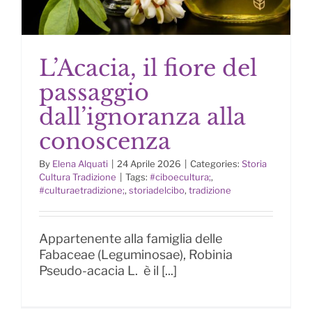
L’Acacia, il fiore del
passaggio
dall’ignoranza alla
conoscenza
L’Acacia, il fiore del passaggio
dall’ignoranza alla conoscenza
By
Elena Alquati
|
24 Aprile 2026
|
Categories:
Storia
Cultura Tradizione
|
Tags:
#ciboecultura;
,
#culturaetradizione;
,
storiadelcibo
,
tradizione
Appartenente alla famiglia delle
Fabaceae (Leguminosae), Robinia
Pseudo-acacia L. è il [...]