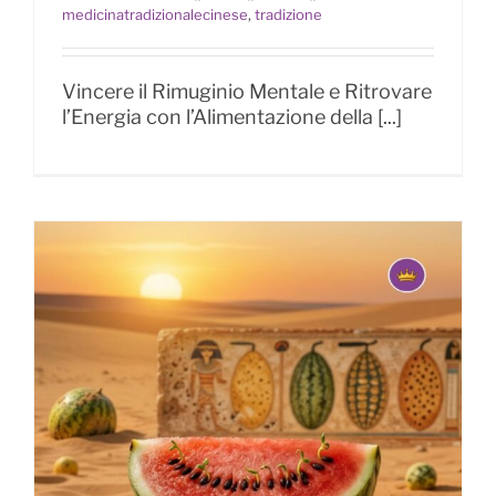
La Milza – Ministro dei Granai
medicinatradizionalecinese
,
tradizione
Vincere il Rimuginio Mentale e Ritrovare
l’Energia con l’Alimentazione della [...]