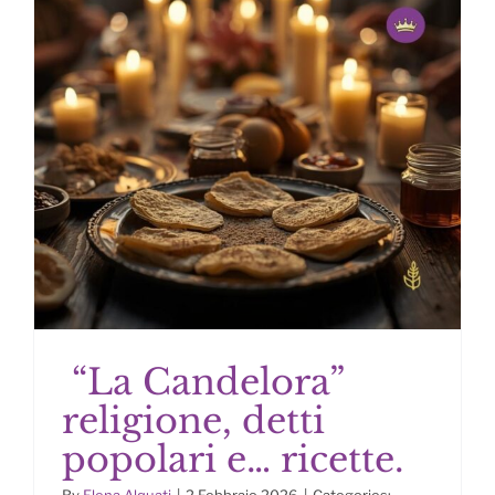
“La Candelora”
religione, detti
popolari e… ricette.
By
Elena Alquati
|
2 Febbraio 2026
|
Categories: