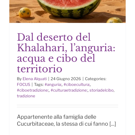
Dal deserto del
Khalahari, l’anguria:
acqua e cibo del
Dal deserto del Khalahari,
territorio
l’anguria: acqua e cibo del
territorio
By
Elena Alquati
|
24 Giugno 2026
|
Categories:
FOCUS
|
Tags:
#anguria;
,
#ciboecultura;
,
#ciboetradizione;
,
#culturaetradizione;
,
storiadelcibo
,
tradizione
Appartenente alla famiglia delle
Cucurbitaceae, la stessa di cui fanno [...]