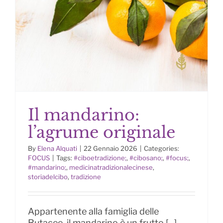
Il mandarino:
l’agrume originale
By
Elena Alquati
|
22 Gennaio 2026
|
Categories:
FOCUS
|
Tags:
#ciboetradizione;
,
#cibosano;
,
#focus;
,
#mandarino;
,
medicinatradizionalecinese
,
storiadelcibo
,
tradizione
Il mandarino: l’agrume originale
Appartenente alla famiglia delle
Rutacee, il mandarino è un frutto [...]