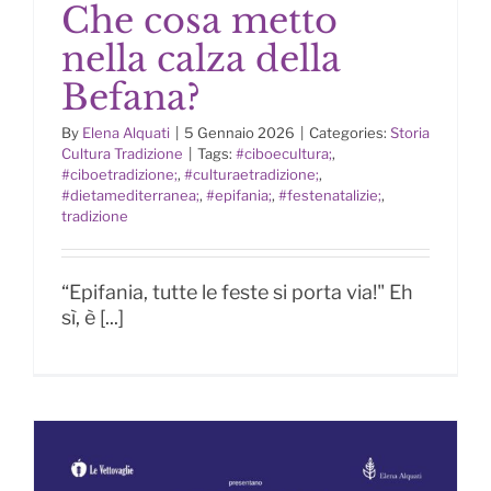
Che cosa metto
nella calza della
Befana?
By
Elena Alquati
|
5 Gennaio 2026
|
Categories:
Storia
Che cosa metto nella calza della
Cultura Tradizione
|
Tags:
#ciboecultura;
,
Befana?
#ciboetradizione;
,
#culturaetradizione;
,
#dietamediterranea;
,
#epifania;
,
#festenatalizie;
,
tradizione
“Epifania, tutte le feste si porta via!" Eh
sì, è [...]