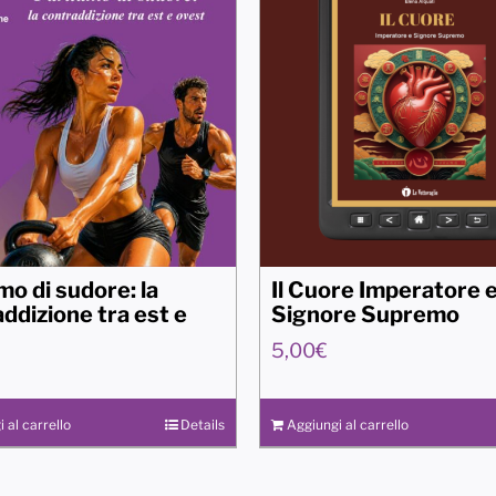
mo di sudore: la
Il Cuore Imperatore 
ddizione tra est e
Signore Supremo
5,00
€
 al carrello
Details
Aggiungi al carrello