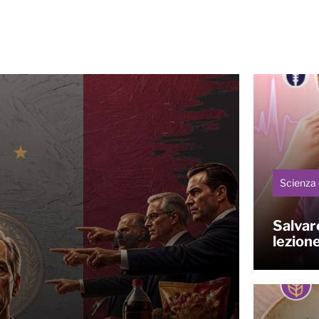
Scienza 
Salvare
lezion