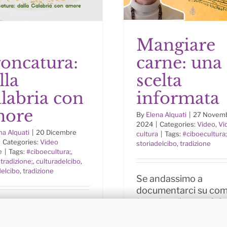
Mangiare
roncatura:
carne: una
stroncatura: dalla
Mangiare carne: 
lla
scelta
labria con amore
scelta informat
labria con
informata
more
By
Elena Alquati
|
27 Novem
2024
|
Categories:
Video
,
Vi
na Alquati
|
20 Dicembre
cultura
|
Tags:
#ciboecultura;
Categories:
Video
storiadelcibo
,
tradizione
e
|
Tags:
#ciboecultura;
,
tradizione;
,
culturadelcibo
,
delcibo
,
tradizione
Se andassimo a
documentarci su com
è evoluto l’essere [...]
s://youtu.be/orbINCh
 Video girato da