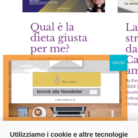
Qual è la
La
dieta giusta
st
Qual è la dieta giusta
La 
per me?
da
per me?
Ca
Ca
By
Elena Alquati
|
18 Maggio
2025
|
Categories:
Eventi on
a
line
|
Tags:
#ciboecultura;
,
#cibosano;
,
#prevenzione;
,
By
Ele
ciboesalute
,
storiadelcibo
,
2024
|
tradizione
Ricett
#ciboe
storia
Tra calcolo calorico e
scelte di buon senso.
“Non c’è [...]
http
Nome
*
V4To
Utilizziamo i cookie e altre tecnologie