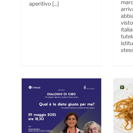
marc
aperitivo [...]
arriv
abbi
visto
ital
tutel
istit
stes