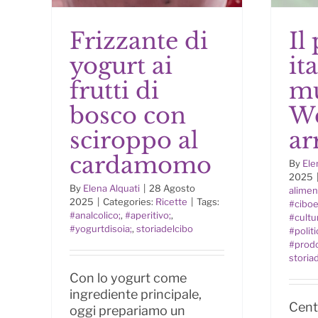
Frizzante di
Il
yogurt ai
it
Frizzante di yogurt ai
Il
frutti di bosco con
frutti di
mu
muo
sciroppo al
bosco con
We
cardamomo
sciroppo al
ar
cardamomo
By
Ele
2025
By
Elena Alquati
|
28 Agosto
alimen
2025
|
Categories:
Ricette
|
Tags:
#ciboe
#analcolico;
,
#aperitivo;
,
#cultu
#yogurtdisoia;
,
storiadelcibo
#polit
#prodo
storia
Con lo yogurt come
ingrediente principale,
Cent
oggi prepariamo un