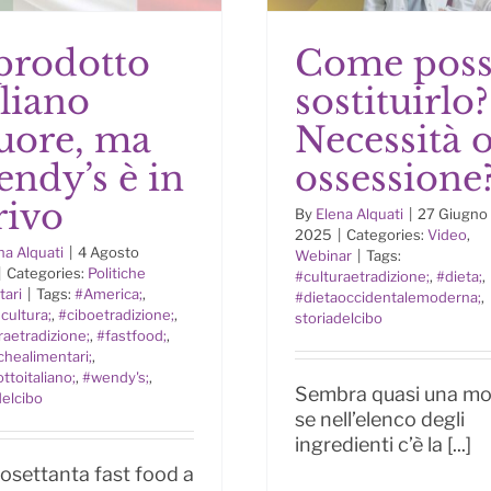
 prodotto
Come pos
aliano
sostituirlo?
 prodotto italiano
Come posso
ore, ma
Necessità 
re, ma Wendy’s è
sostituirlo? Neces
in arrivo
od ossessione
ndy’s è in
ossessione
rivo
By
Elena Alquati
|
27 Giugno
2025
|
Categories:
Video
,
na Alquati
|
4 Agosto
Webinar
|
Tags:
|
Categories:
Politiche
#culturaetradizione;
,
#dieta;
,
tari
|
Tags:
#America;
,
#dietaoccidentalemoderna;
,
cultura;
,
#ciboetradizione;
,
storiadelcibo
raetradizione;
,
#fastfood;
,
ichealimentari;
,
ttoitaliano;
,
#wendy's;
,
Sembra quasi una mo
delcibo
se nell’elenco degli
ingredienti c’è la [...]
osettanta fast food a