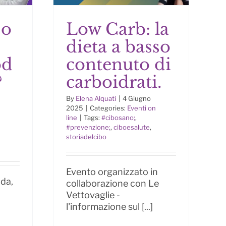
so
Low Carb: la
dieta a basso
Low Carb: la dieta a
od
contenuto di
sità
basso contenuto di
?
carboidrati.
?
carboidrati.
By
Elena Alquati
|
4 Giugno
2025
|
Categories:
Eventi on
line
|
Tags:
#cibosano;
,
#prevenzione;
,
ciboesalute
,
storiadelcibo
Evento organizzato in
da,
collaborazione con Le
Vettovaglie -
l'informazione sul [...]