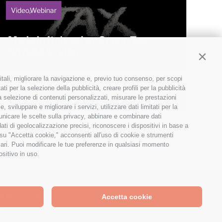
Video,Webinar
Made in Italy salvo: Sugar Tax
rinviata il video
Contin
itali, migliorare la navigazione e, previo tuo consenso, per scopi
ti per la selezione della pubblicità, creare profili per la pubblicità
 la selezione di contenuti personalizzati, misurare le prestazioni
sviluppare e migliorare i servizi, utilizzare dati limitati per la
municare le scelte sulla privacy, abbinare e combinare dati
dati di geolocalizzazione precisi, riconoscere i dispositivi in base a
 su "Accetta cookie," acconsenti all'uso di cookie e strumenti
sari. Puoi modificare le tue preferenze in qualsiasi momento
ositivo in uso.
ica
Accetta cookie
030 Rosasco (PV)
ie