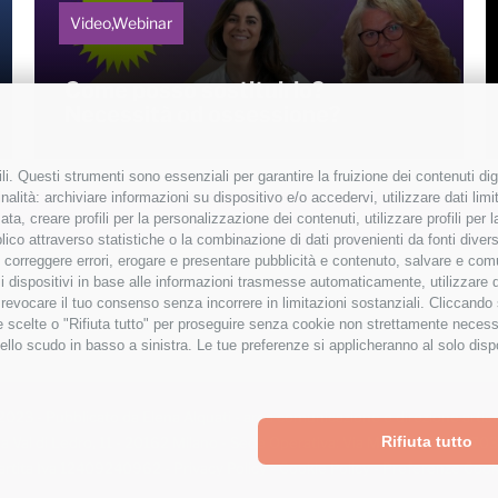
Video,Webinar
Come posso sostituirlo?
Necessità od ossessione?
i. Questi strumenti sono essenziali per garantire la fruizione dei contenuti dig
alità: archiviare informazioni su dispositivo e/o accedervi, utilizzare dati limita
LOAD MORE ARTICOLI
zata, creare profili per la personalizzazione dei contenuti, utilizzare profili per
co attraverso statistiche o la combinazione di dati provenienti da fonti diverse, 
i, correggere errori, erogare e presentare pubblicità e contenuto, salvare e co
are i dispositivi in base alle informazioni trasmesse automaticamente, utilizzare 
o revocare il tuo consenso senza incorrere in limitazioni sostanziali. Cliccando
tue scelte o "Rifiuta tutto" per proseguire senza cookie non strettamente neces
ello scudo in basso a sinistra. Le tue preferenze si applicheranno al solo disp
2023 - Pubblicato da Elena Alquati - area comunicazione e direzione artist
Rifiuta tutto
a Val di Ledro, 11 - 20162 Milano - Sede Operativa: Via Marconi, 50 - 27
artita Iva 12409240962 -
Privacy Policy
-
Cookie Policy
-
Preferenze Cook