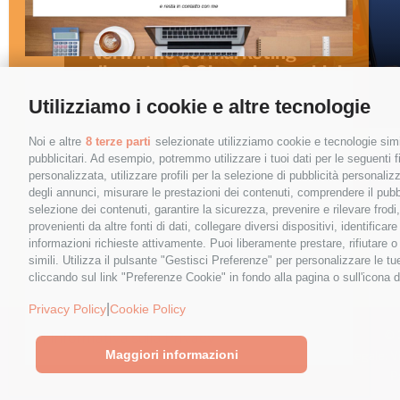
Nel mirino del marketing
alimentare? Giovani e bambini –
video
Nome
*
Utilizziamo i cookie e altre tecnologie
Noi e altre
8 terze parti
selezionate utilizziamo cookie e tecnologie simil
pubblicitari. Ad esempio, potremmo utilizzare i tuoi dati per le seguenti fin
personalizzata, utilizzare profili per la selezione di pubblicità personaliz
Email
*
degli annunci, misurare le prestazioni dei contenuti, comprendere il pubbli
selezione dei contenuti, garantire la sicurezza, prevenire e rilevare frod
provenienti da altre fonti di dati, collegare diversi dispositivi, identific
informazioni richieste attivamente. Puoi liberamente prestare, rifiutare 
simili. Utilizza il pulsante "Gestisci Preferenze" per personalizzare le 
cliccando sul link "Preferenze Cookie" in fondo alla pagina o sull'icona d
Cliccando sul tasto "Iscriviti" dichiari di
|
Privacy Policy
Cookie Policy
accettare, aver letto e compreso
© 
l'Informativa sulla Privacy
Maggiori informazioni
Sede Legale: Vi
P