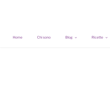
Skip
to
content
Home
Chi sono
Blog
Ricette