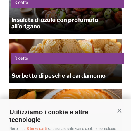
Ricette
Insalata di azuki con profumata
all’origano
Ricette
Sorbetto di pesche al cardamomo
Ricette
Utilizziamo i cookie e altre
Contin
tecnologie
Crostata di melone cantalupo
Noi e altre
8 terze parti
selezionate utilizziamo cookie e tecnologie