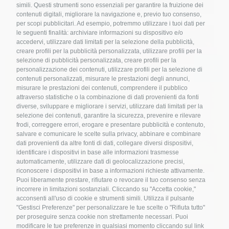
agrumato
simili. Questi strumenti sono essenziali per garantire la fruizione dei
contenuti digitali, migliorare la navigazione e, previo tuo consenso,
per scopi pubblicitari. Ad esempio, potremmo utilizzare i tuoi dati per
le seguenti finalità: archiviare informazioni su dispositivo e/o
accedervi, utilizzare dati limitati per la selezione della pubblicità,
creare profili per la pubblicità personalizzata, utilizzare profili per la
Ricette
selezione di pubblicità personalizzata, creare profili per la
personalizzazione dei contenuti, utilizzare profili per la selezione di
contenuti personalizzati, misurare le prestazioni degli annunci,
Albicocche marinate in gelatina
misurare le prestazioni dei contenuti, comprendere il pubblico
attraverso statistiche o la combinazione di dati provenienti da fonti
diverse, sviluppare e migliorare i servizi, utilizzare dati limitati per la
selezione dei contenuti, garantire la sicurezza, prevenire e rilevare
frodi, correggere errori, erogare e presentare pubblicità e contenuto,
salvare e comunicare le scelte sulla privacy, abbinare e combinare
Ricette
dati provenienti da altre fonti di dati, collegare diversi dispositivi,
identificare i dispositivi in base alle informazioni trasmesse
automaticamente, utilizzare dati di geolocalizzazione precisi,
riconoscere i dispositivi in base a informazioni richieste attivamente.
Lo tzatziki: dalla Grecia una ricetta
Puoi liberamente prestare, rifiutare o revocare il tuo consenso senza
dalle origini remote
Nome
*
incorrere in limitazioni sostanziali. Cliccando su "Accetta cookie,"
acconsenti all'uso di cookie e strumenti simili. Utilizza il pulsante
"Gestisci Preferenze" per personalizzare le tue scelte o "Rifiuta tutto"
per proseguire senza cookie non strettamente necessari. Puoi
modificare le tue preferenze in qualsiasi momento cliccando sul link