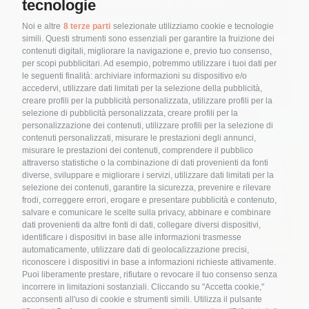
Scienza e marketing. La nuova
tecnologie
autorità alimentare
Noi e altre
8 terze parti
selezionate utilizziamo cookie e tecnologie
simili. Questi strumenti sono essenziali per garantire la fruizione dei
contenuti digitali, migliorare la navigazione e, previo tuo consenso,
per scopi pubblicitari. Ad esempio, potremmo utilizzare i tuoi dati per
le seguenti finalità: archiviare informazioni su dispositivo e/o
accedervi, utilizzare dati limitati per la selezione della pubblicità,
Webinar
creare profili per la pubblicità personalizzata, utilizzare profili per la
selezione di pubblicità personalizzata, creare profili per la
personalizzazione dei contenuti, utilizzare profili per la selezione di
La Primavera: Il risveglio – come
contenuti personalizzati, misurare le prestazioni degli annunci,
aiutare il nostro corpo a depurarsi
misurare le prestazioni dei contenuti, comprendere il pubblico
attraverso statistiche o la combinazione di dati provenienti da fonti
diverse, sviluppare e migliorare i servizi, utilizzare dati limitati per la
selezione dei contenuti, garantire la sicurezza, prevenire e rilevare
frodi, correggere errori, erogare e presentare pubblicità e contenuto,
salvare e comunicare le scelte sulla privacy, abbinare e combinare
Webinar
dati provenienti da altre fonti di dati, collegare diversi dispositivi,
identificare i dispositivi in base alle informazioni trasmesse
automaticamente, utilizzare dati di geolocalizzazione precisi,
riconoscere i dispositivi in base a informazioni richieste attivamente.
Come mantenere sane le
Puoi liberamente prestare, rifiutare o revocare il tuo consenso senza
articolazioni? Il video
Nome
*
incorrere in limitazioni sostanziali. Cliccando su "Accetta cookie,"
acconsenti all'uso di cookie e strumenti simili. Utilizza il pulsante