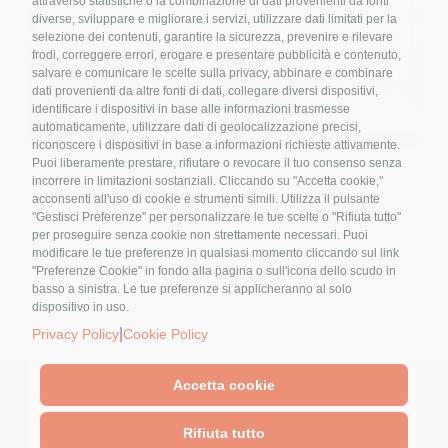
attraverso statistiche o la combinazione di dati provenienti da fonti
diverse, sviluppare e migliorare i servizi, utilizzare dati limitati per la
selezione dei contenuti, garantire la sicurezza, prevenire e rilevare
frodi, correggere errori, erogare e presentare pubblicità e contenuto,
salvare e comunicare le scelte sulla privacy, abbinare e combinare
Ebook
dati provenienti da altre fonti di dati, collegare diversi dispositivi,
identificare i dispositivi in base alle informazioni trasmesse
automaticamente, utilizzare dati di geolocalizzazione precisi,
riconoscere i dispositivi in base a informazioni richieste attivamente.
Endometriosi: Riequilibrare il Qi e
Puoi liberamente prestare, rifiutare o revocare il tuo consenso senza
calmare il dolore
Nome
*
incorrere in limitazioni sostanziali. Cliccando su "Accetta cookie,"
acconsenti all'uso di cookie e strumenti simili. Utilizza il pulsante
"Gestisci Preferenze" per personalizzare le tue scelte o "Rifiuta tutto"
per proseguire senza cookie non strettamente necessari. Puoi
modificare le tue preferenze in qualsiasi momento cliccando sul link
Email
*
"Preferenze Cookie" in fondo alla pagina o sull'icona dello scudo in
basso a sinistra. Le tue preferenze si applicheranno al solo
dispositivo in uso.
|
Privacy Policy
Cookie Policy
Accetta cookie
© 2023 - Pubblicato da Elena Alquati - area comunicazione e
direzione artistica
Cliccando sul tasto "Iscriviti" dichiari di
Rifiuta tutto
Sede Legale: Via Val di Ledro, 11 - 20162 Milano - Sede
accettare, aver letto e compreso
l'Informativa