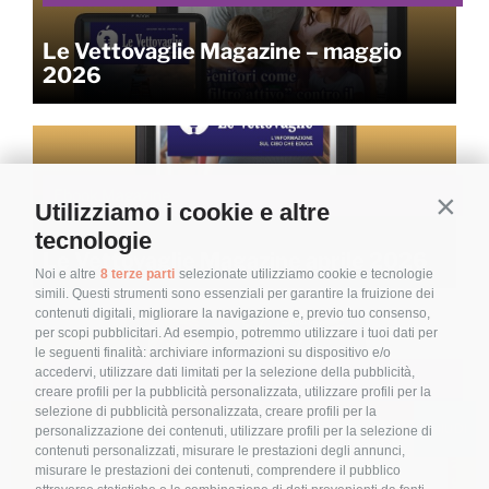
Le Vettovaglie Magazine – maggio
2026
Ebook,Magazine
Utilizziamo i cookie e altre
Contin
tecnologie
Le Vettovaglie Magazine aprile 2026
Noi e altre
8 terze parti
selezionate utilizziamo cookie e tecnologie
simili. Questi strumenti sono essenziali per garantire la fruizione dei
contenuti digitali, migliorare la navigazione e, previo tuo consenso,
per scopi pubblicitari. Ad esempio, potremmo utilizzare i tuoi dati per
le seguenti finalità: archiviare informazioni su dispositivo e/o
accedervi, utilizzare dati limitati per la selezione della pubblicità,
Ebook
creare profili per la pubblicità personalizzata, utilizzare profili per la
selezione di pubblicità personalizzata, creare profili per la
personalizzazione dei contenuti, utilizzare profili per la selezione di
Le Vettovaglie Magazine – marzo
contenuti personalizzati, misurare le prestazioni degli annunci,
2026
misurare le prestazioni dei contenuti, comprendere il pubblico