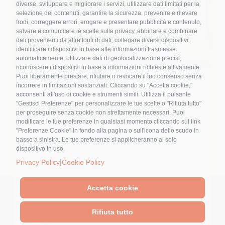
diverse, sviluppare e migliorare i servizi, utilizzare dati limitati per la
selezione dei contenuti, garantire la sicurezza, prevenire e rilevare
frodi, correggere errori, erogare e presentare pubblicità e contenuto,
salvare e comunicare le scelte sulla privacy, abbinare e combinare
Ricette
dati provenienti da altre fonti di dati, collegare diversi dispositivi,
identificare i dispositivi in base alle informazioni trasmesse
automaticamente, utilizzare dati di geolocalizzazione precisi,
riconoscere i dispositivi in base a informazioni richieste attivamente.
Lo tzatziki: dalla Grecia una ricetta
Puoi liberamente prestare, rifiutare o revocare il tuo consenso senza
dalle origini remote
Nome
*
incorrere in limitazioni sostanziali. Cliccando su "Accetta cookie,"
acconsenti all'uso di cookie e strumenti simili. Utilizza il pulsante
"Gestisci Preferenze" per personalizzare le tue scelte o "Rifiuta tutto"
per proseguire senza cookie non strettamente necessari. Puoi
modificare le tue preferenze in qualsiasi momento cliccando sul link
Email
*
"Preferenze Cookie" in fondo alla pagina o sull'icona dello scudo in
basso a sinistra. Le tue preferenze si applicheranno al solo
dispositivo in uso.
|
Privacy Policy
Cookie Policy
Accetta cookie
© 2023 - Pubblicato da Elena Alquati - area comunicazione e
direzione artistica
Cliccando sul tasto "Iscriviti" dichiari di
Rifiuta tutto
Sede Legale: Via Val di Ledro, 11 - 20162 Milano - Sede
accettare, aver letto e compreso
l'Informativa