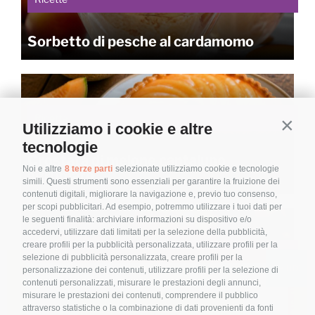
Sorbetto di pesche al cardamomo
Ricette
Utilizziamo i cookie e altre
Contin
tecnologie
Crostata di melone cantalupo
Noi e altre
8 terze parti
selezionate utilizziamo cookie e tecnologie
agrumato
simili. Questi strumenti sono essenziali per garantire la fruizione dei
contenuti digitali, migliorare la navigazione e, previo tuo consenso,
per scopi pubblicitari. Ad esempio, potremmo utilizzare i tuoi dati per
le seguenti finalità: archiviare informazioni su dispositivo e/o
accedervi, utilizzare dati limitati per la selezione della pubblicità,
creare profili per la pubblicità personalizzata, utilizzare profili per la
Ricette
selezione di pubblicità personalizzata, creare profili per la
personalizzazione dei contenuti, utilizzare profili per la selezione di
contenuti personalizzati, misurare le prestazioni degli annunci,
Albicocche marinate in gelatina
misurare le prestazioni dei contenuti, comprendere il pubblico
attraverso statistiche o la combinazione di dati provenienti da fonti