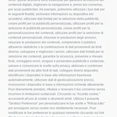
contenuti digitali, migliorare la navigazione e, previo tuo consenso,
per scopi pubblicitari. Ad esempio, potremmo utilizzare i tuoi dati per
le seguenti finalità: archiviare informazioni su dispositivo e/o
accedervi, utilizzare dati limitati per la selezione della pubblicità,
creare profili per la pubblicità personalizzata, utilizzare profili per la
Ricette
selezione di pubblicità personalizzata, creare profili per la
personalizzazione dei contenuti, utilizzare profili per la selezione di
contenuti personalizzati, misurare le prestazioni degli annunci,
Albicocche marinate in gelatina
misurare le prestazioni dei contenuti, comprendere il pubblico
attraverso statistiche o la combinazione di dati provenienti da fonti
diverse, sviluppare e migliorare i servizi, utilizzare dati limitati per la
selezione dei contenuti, garantire la sicurezza, prevenire e rilevare
frodi, correggere errori, erogare e presentare pubblicità e contenuto,
salvare e comunicare le scelte sulla privacy, abbinare e combinare
Ricette
dati provenienti da altre fonti di dati, collegare diversi dispositivi,
identificare i dispositivi in base alle informazioni trasmesse
automaticamente, utilizzare dati di geolocalizzazione precisi,
riconoscere i dispositivi in base a informazioni richieste attivamente.
Lo tzatziki: dalla Grecia una ricetta
Puoi liberamente prestare, rifiutare o revocare il tuo consenso senza
dalle origini remote
Nome
*
incorrere in limitazioni sostanziali. Cliccando su "Accetta cookie,"
acconsenti all'uso di cookie e strumenti simili. Utilizza il pulsante
"Gestisci Preferenze" per personalizzare le tue scelte o "Rifiuta tutto"
per proseguire senza cookie non strettamente necessari. Puoi
modificare le tue preferenze in qualsiasi momento cliccando sul link