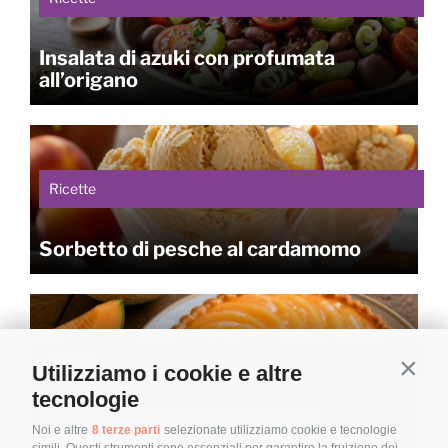
Insalata di azuki con profumata
all’origano
Ricette
Sorbetto di pesche al cardamomo
Ricette
Utilizziamo i cookie e altre
Contin
tecnologie
Crostata di melone cantalupo
Noi e altre
8 terze parti
selezionate utilizziamo cookie e tecnologie
agrumato
simili. Questi strumenti sono essenziali per garantire la fruizione dei