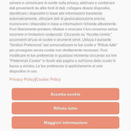
salvare e comunicare le scelte sulla privacy, abbinare e combinare
Storia Cultura Tradizione
dati provenienti da altre fonti di dati, collegare diversi dispositivi,
identificare i dispositivi in base alle informazioni trasmesse
automaticamente, utilizzare dati di geolocalizzazione precisi,
riconoscere i dispositivi in base a informazioni richieste attivamente.
Agricoltura: l’inizio della rottura
Puoi liberamente prestare, rifiutare o revocare il tuo consenso senza
dell’equilibrio tra uomo e ambiente
Nome
*
incorrere in limitazioni sostanziali. Cliccando su "Accetta cookie,"
acconsenti all'uso di cookie e strumenti simili. Utilizza il pulsante
"Gestisci Preferenze" per personalizzare le tue scelte o "Rifiuta tutto"
per proseguire senza cookie non strettamente necessari. Puoi
modificare le tue preferenze in qualsiasi momento cliccando sul link
Email
*
"Preferenze Cookie" in fondo alla pagina o sull'icona dello scudo in
basso a sinistra. Le tue preferenze si applicheranno al solo
dispositivo in uso.
|
Privacy Policy
Cookie Policy
Accetta cookie
© 2023 - Pubblicato da Elena Alquati - area comunicazione e
direzione artistica
Cliccando sul tasto "Iscriviti" dichiari di
Rifiuta tutto
Sede Legale: Via Val di Ledro, 11 - 20162 Milano - Sede
accettare, aver letto e compreso
l'Informativa
Operativa: Via Marconi, 50 - 27030 Rosasco (PV)
sulla Privacy
Maggiori informazioni
Partita Iva 12409240962 -
Privacy Policy
-
Cookie Policy
-
Preferenze Cookie