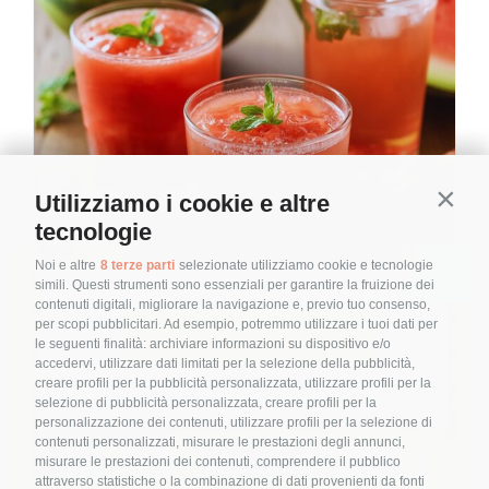
Utilizziamo i cookie e altre
Contin
tecnologie
Noi e altre
8 terze parti
selezionate utilizziamo cookie e tecnologie
simili. Questi strumenti sono essenziali per garantire la fruizione dei
contenuti digitali, migliorare la navigazione e, previo tuo consenso,
per scopi pubblicitari. Ad esempio, potremmo utilizzare i tuoi dati per
le seguenti finalità: archiviare informazioni su dispositivo e/o
Anguria: tre
accedervi, utilizzare dati limitati per la selezione della pubblicità,
creare profili per la pubblicità personalizzata, utilizzare profili per la
proposte per
selezione di pubblicità personalizzata, creare profili per la
personalizzazione dei contenuti, utilizzare profili per la selezione di
rinfrescarci
contenuti personalizzati, misurare le prestazioni degli annunci,
misurare le prestazioni dei contenuti, comprendere il pubblico
By
Elena Alquati
|
16 Giugno 2026
|
Categories:
Anguria: tre proposte per
attraverso statistiche o la combinazione di dati provenienti da fonti