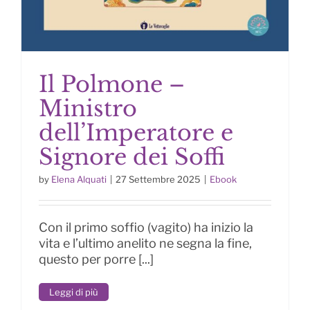
Il Polmone –
Ministro
dell’Imperatore e
Il Polmone – Ministro
Signore dei Soffi
dell’Imperatore e Signore dei
Soffi
by
Elena Alquati
|
27 Settembre 2025
|
Ebook
Con il primo soffio (vagito) ha inizio la
vita e l’ultimo anelito ne segna la fine,
questo per porre [...]
Leggi di più