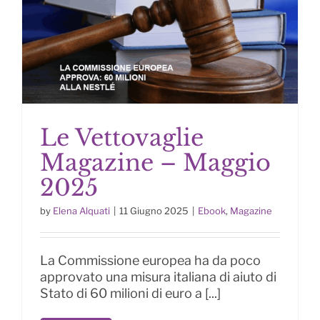
Le Vettovaglie
Magazine – Maggio
2025
by
Elena Alquati
|
11 Giugno 2025
|
Ebook
,
Magazine
Le Vettovaglie Magazine –
Maggio 2025
La Commissione europea ha da poco
approvato una misura italiana di aiuto di
Stato di 60 milioni di euro a [...]