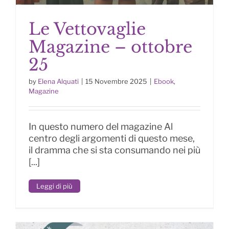
Le Vettovaglie
Magazine – ottobre
25
by
Elena Alquati
|
15 Novembre 2025
|
Ebook
,
Le Vettovaglie Magazine –
Magazine
ottobre 25
In questo numero del magazine Al
centro degli argomenti di questo mese,
il dramma che si sta consumando nei più
[...]
Leggi di più