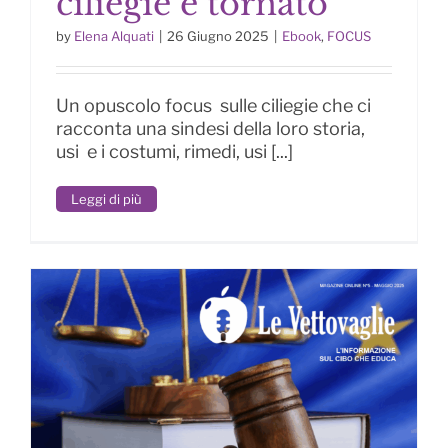
ciliegie è tornato
by
Elena Alquati
|
26 Giugno 2025
|
Ebook
,
FOCUS
Il tempo delle ciliegie è tornato
Un opuscolo focus sulle ciliegie che ci
racconta una sindesi della loro storia,
usi e i costumi, rimedi, usi [...]
Leggi di più