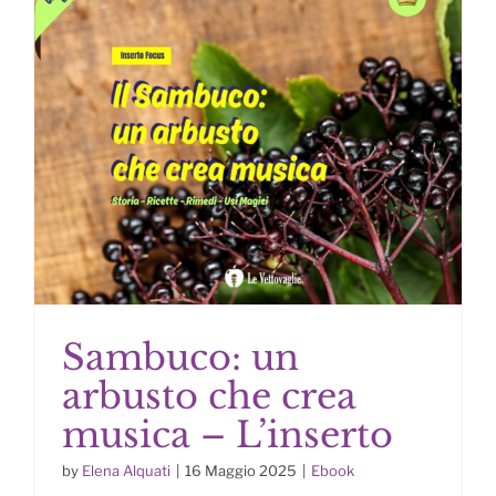
Sambuco: un
arbusto che crea
musica – L’inserto
by
Elena Alquati
|
16 Maggio 2025
|
Ebook
Sambuco: un arbusto che crea