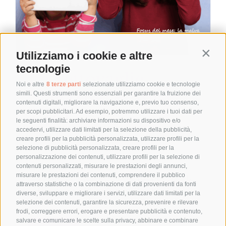
Utilizziamo i cookie e altre
Contin
tecnologie
Le Vettovaglie
Noi e altre
8 terze parti
selezionate utilizziamo cookie e tecnologie
Magazine – Aprile
simili. Questi strumenti sono essenziali per garantire la fruizione dei
contenuti digitali, migliorare la navigazione e, previo tuo consenso,
2025
per scopi pubblicitari. Ad esempio, potremmo utilizzare i tuoi dati per
le seguenti finalità: archiviare informazioni su dispositivo e/o
accedervi, utilizzare dati limitati per la selezione della pubblicità,
by
Elena Alquati
|
11 Maggio 2025
|
Ebook
,
Magazine
Le Vettovaglie Magazine – Aprile
creare profili per la pubblicità personalizzata, utilizzare profili per la
2025
selezione di pubblicità personalizzata, creare profili per la
personalizzazione dei contenuti, utilizzare profili per la selezione di
In questo numero del Magazine, come
contenuti personalizzati, misurare le prestazioni degli annunci,
misurare le prestazioni dei contenuti, comprendere il pubblico
spesso accade nei miei contenuti, porto
attraverso statistiche o la combinazione di dati provenienti da fonti
l’attenzione sui bambini, ma questa
diverse, sviluppare e migliorare i servizi, utilizzare dati limitati per la
volta a essere [...]
selezione dei contenuti, garantire la sicurezza, prevenire e rilevare
frodi, correggere errori, erogare e presentare pubblicità e contenuto,
salvare e comunicare le scelte sulla privacy, abbinare e combinare
Leggi di più