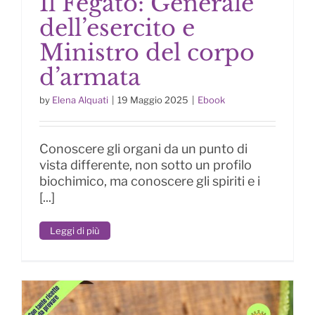
Il Fegato: Generale
dell’esercito e
Ministro del corpo
d’armata
Il Fegato: Generale dell’esercito e
Ministro del corpo d’armata
by
Elena Alquati
|
19 Maggio 2025
|
Ebook
Conoscere gli organi da un punto di
vista differente, non sotto un profilo
biochimico, ma conoscere gli spiriti e i
[...]
Leggi di più