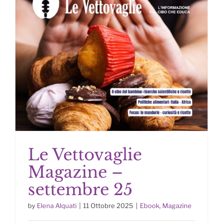
Le Vettovaglie
Magazine –
settembre 25
by
Elena Alquati
|
11 Ottobre 2025
|
Ebook
,
Magazine
Le Vettovaglie Magazine –
settembre 25