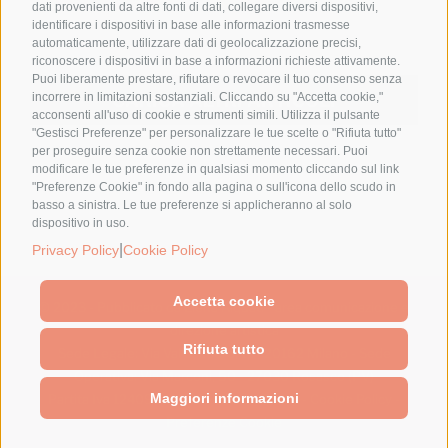
dati provenienti da altre fonti di dati, collegare diversi dispositivi,
identificare i dispositivi in base alle informazioni trasmesse
automaticamente, utilizzare dati di geolocalizzazione precisi,
riconoscere i dispositivi in base a informazioni richieste attivamente.
Puoi liberamente prestare, rifiutare o revocare il tuo consenso senza
CARICA ALTRI ARTICOLI
incorrere in limitazioni sostanziali. Cliccando su "Accetta cookie,"
acconsenti all'uso di cookie e strumenti simili. Utilizza il pulsante
"Gestisci Preferenze" per personalizzare le tue scelte o "Rifiuta tutto"
per proseguire senza cookie non strettamente necessari. Puoi
modificare le tue preferenze in qualsiasi momento cliccando sul link
"Preferenze Cookie" in fondo alla pagina o sull'icona dello scudo in
basso a sinistra. Le tue preferenze si applicheranno al solo
dispositivo in uso.
|
Privacy Policy
Cookie Policy
Accetta cookie
© 2023 - Pubblicato da Elena Alquati - area comunicazione e
direzione artistica
Rifiuta tutto
Sede Legale: Via Val di Ledro, 11 - 20162 Milano - Sede
Operativa: Via Marconi, 50 - 27030 Rosasco (PV)
Maggiori informazioni
Partita Iva 12409240962 -
Privacy Policy
-
Cookie Policy
-
Preferenze Cookie