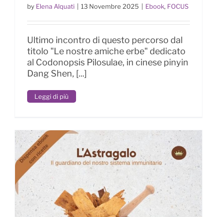
by
Elena Alquati
|
13 Novembre 2025
|
Ebook
,
FOCUS
Codonopsis – Il nutrimento della
vitalità
Ultimo incontro di questo percorso dal
titolo "Le nostre amiche erbe" dedicato
al Codonopsis Pilosulae, in cinese pinyin
Dang Shen, [...]
Leggi di più