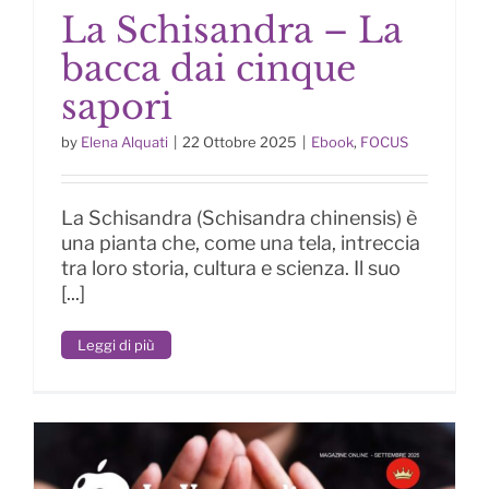
La Schisandra – La
bacca dai cinque
sapori
by
Elena Alquati
|
22 Ottobre 2025
|
Ebook
,
FOCUS
La Schisandra – La bacca dai
cinque sapori
La Schisandra (Schisandra chinensis) è
una pianta che, come una tela, intreccia
tra loro storia, cultura e scienza. Il suo
[...]
Leggi di più