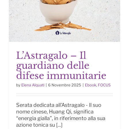
L’Astragalo – Il
guardiano delle
difese immunitarie
by
Elena Alquati
|
6 Novembre 2025
|
Ebook
,
FOCUS
L’Astragalo – Il guardiano delle
difese immunitarie
Serata dedicata all'Astragalo - Il suo
nome cinese, Huang Qi, significa
“energia gialla”, in riferimento alla sua
azione tonica su [...]