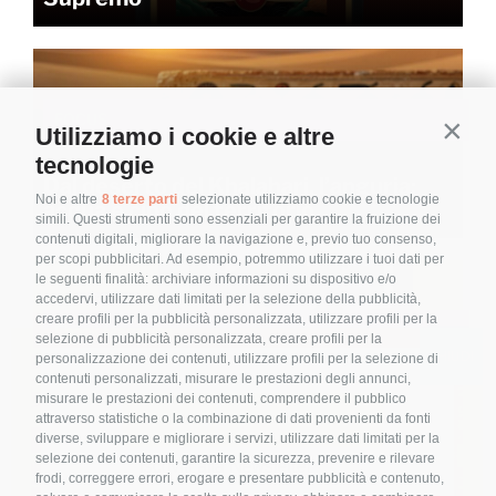
FOCUS
Utilizziamo i cookie e altre
Contin
tecnologie
Dal deserto del Khalahari, l’anguria:
Noi e altre
8 terze parti
selezionate utilizziamo cookie e tecnologie
acqua e cibo del territorio
simili. Questi strumenti sono essenziali per garantire la fruizione dei
contenuti digitali, migliorare la navigazione e, previo tuo consenso,
per scopi pubblicitari. Ad esempio, potremmo utilizzare i tuoi dati per
le seguenti finalità: archiviare informazioni su dispositivo e/o
accedervi, utilizzare dati limitati per la selezione della pubblicità,
creare profili per la pubblicità personalizzata, utilizzare profili per la
Ebook,Magazine
selezione di pubblicità personalizzata, creare profili per la
personalizzazione dei contenuti, utilizzare profili per la selezione di
contenuti personalizzati, misurare le prestazioni degli annunci,
Le Vettovaglie Magazine – maggio
misurare le prestazioni dei contenuti, comprendere il pubblico
2026
attraverso statistiche o la combinazione di dati provenienti da fonti
diverse, sviluppare e migliorare i servizi, utilizzare dati limitati per la
selezione dei contenuti, garantire la sicurezza, prevenire e rilevare
frodi, correggere errori, erogare e presentare pubblicità e contenuto,