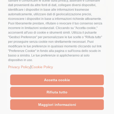
salvare e comunicare le scelte sulla privacy, abbinare e combinare
dati provenienti da altre fonti di dati, collegare diversi dispositivi,
identificare i dispositivi in base alle informazioni trasmesse
Ebook,Magazine
automaticamente, utilizzare dati di geolocalizzazione precisi,
riconoscere i dispositivi in base a informazioni richieste attivamente.
Puoi liberamente prestare, rifiutare o revocare il tuo consenso senza
Le Vettovaglie Magazine aprile 2026
Nome
*
incorrere in limitazioni sostanziali. Cliccando su "Accetta cookie,"
acconsenti all'uso di cookie e strumenti simili. Utilizza il pulsante
"Gestisci Preferenze" per personalizzare le tue scelte o "Rifiuta tutto"
per proseguire senza cookie non strettamente necessari. Puoi
modificare le tue preferenze in qualsiasi momento cliccando sul link
Email
*
"Preferenze Cookie" in fondo alla pagina o sull'icona dello scudo in
basso a sinistra. Le tue preferenze si applicheranno al solo
dispositivo in uso.
|
Privacy Policy
Cookie Policy
Accetta cookie
© 2023 - Pubblicato da Elena Alquati - area comunicazione e
direzione artistica
Cliccando sul tasto "Iscriviti" dichiari di
Rifiuta tutto
Sede Legale: Via Val di Ledro, 11 - 20162 Milano - Sede
accettare, aver letto e compreso
l'Informativa
Operativa: Via Marconi, 50 - 27030 Rosasco (PV)
sulla Privacy
Maggiori informazioni
Partita Iva 12409240962 -
Privacy Policy
-
Cookie Policy
-
Preferenze Cookie