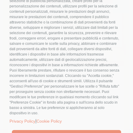
selezione di pubblicità personalizzata, creare profili per la
personalizzazione dei contenuti, utilizzare profili per la selezione di
contenuti personalizzati, misurare le prestazioni degli annunci,
Albicocche marinate in gelatina
misurare le prestazioni dei contenuti, comprendere il pubblico
attraverso statistiche o la combinazione di dati provenienti da fonti
diverse, sviluppare e migliorare i servizi, utilizzare dati limitati per la
selezione dei contenuti, garantire la sicurezza, prevenire e rilevare
frodi, correggere errori, erogare e presentare pubblicità e contenuto,
salvare e comunicare le scelte sulla privacy, abbinare e combinare
Ricette
dati provenienti da altre fonti di dati, collegare diversi dispositivi,
identificare i dispositivi in base alle informazioni trasmesse
automaticamente, utilizzare dati di geolocalizzazione precisi,
riconoscere i dispositivi in base a informazioni richieste attivamente.
Lo tzatziki: dalla Grecia una ricetta
Puoi liberamente prestare, rifiutare o revocare il tuo consenso senza
dalle origini remote
Nome
*
incorrere in limitazioni sostanziali. Cliccando su "Accetta cookie,"
acconsenti all'uso di cookie e strumenti simili. Utilizza il pulsante
"Gestisci Preferenze" per personalizzare le tue scelte o "Rifiuta tutto"
per proseguire senza cookie non strettamente necessari. Puoi
modificare le tue preferenze in qualsiasi momento cliccando sul link
Email
*
"Preferenze Cookie" in fondo alla pagina o sull'icona dello scudo in
basso a sinistra. Le tue preferenze si applicheranno al solo
dispositivo in uso.
|
Privacy Policy
Cookie Policy