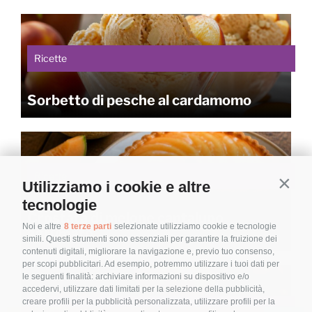
Ricette
Sorbetto di pesche al cardamomo
Ricette
Utilizziamo i cookie e altre
Contin
tecnologie
Crostata di melone cantalupo
Noi e altre
8 terze parti
selezionate utilizziamo cookie e tecnologie
agrumato
simili. Questi strumenti sono essenziali per garantire la fruizione dei
contenuti digitali, migliorare la navigazione e, previo tuo consenso,
per scopi pubblicitari. Ad esempio, potremmo utilizzare i tuoi dati per
le seguenti finalità: archiviare informazioni su dispositivo e/o
accedervi, utilizzare dati limitati per la selezione della pubblicità,
creare profili per la pubblicità personalizzata, utilizzare profili per la
Ricette