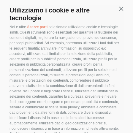
Utilizziamo i cookie e altre
Contin
tecnologie
Noi e altre
8 terze parti
selezionate utilizziamo cookie e tecnologie
simili. Questi strumenti sono essenziali per garantire la fruizione dei
contenuti digitali, migliorare la navigazione e, previo tuo consenso,
per scopi pubblicitari. Ad esempio, potremmo utilizzare i tuoi dati per
le seguenti finalità: archiviare informazioni su dispositivo e/o
accedervi, utilizzare dati limitati per la selezione della pubblicità,
creare profili per la pubblicità personalizzata, utilizzare profili per la
selezione di pubblicità personalizzata, creare profili per la
personalizzazione dei contenuti, utilizzare profili per la selezione di
contenuti personalizzati, misurare le prestazioni degli annunci,
misurare le prestazioni dei contenuti, comprendere il pubblico
attraverso statistiche o la combinazione di dati provenienti da fonti
diverse, sviluppare e migliorare i servizi, utilizzare dati limitati per la
selezione dei contenuti, garantire la sicurezza, prevenire e rilevare
frodi, correggere errori, erogare e presentare pubblicità e contenuto,
salvare e comunicare le scelte sulla privacy, abbinare e combinare
dati provenienti da altre fonti di dati, collegare diversi dispositivi,
identificare i dispositivi in base alle informazioni trasmesse
automaticamente, utilizzare dati di geolocalizzazione precisi,
Il Cuore Imperatore e Signore
riconoscere i dispositivi in base a informazioni richieste attivamente.
Supremo