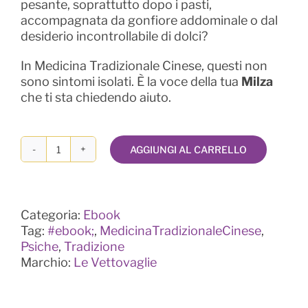
pesante, soprattutto dopo i pasti,
accompagnata da gonfiore addominale o dal
desiderio incontrollabile di dolci?
In Medicina Tradizionale Cinese, questi non
sono sintomi isolati. È la voce della tua
Milza
che ti sta chiedendo aiuto.
AGGIUNGI AL CARRELLO
La
Milza
-
Ministro
Categoria:
Ebook
dei
Tag:
#ebook;
,
MedicinaTradizionaleCinese
,
Granai
Psiche
,
Tradizione
quantità
Marchio:
Le Vettovaglie