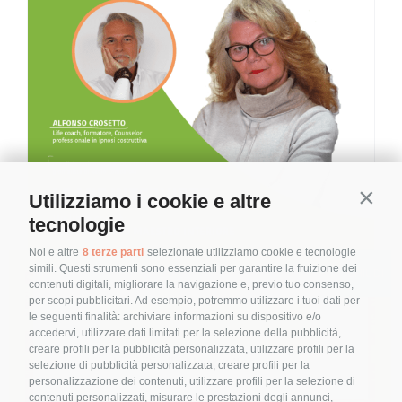
Utilizziamo i cookie e altre
Contin
tecnologie
Noi e altre
8 terze parti
selezionate utilizziamo cookie e tecnologie
simili. Questi strumenti sono essenziali per garantire la fruizione dei
contenuti digitali, migliorare la navigazione e, previo tuo consenso,
Conosci il tuo
per scopi pubblicitari. Ad esempio, potremmo utilizzare i tuoi dati per
le seguenti finalità: archiviare informazioni su dispositivo e/o
maestro interiore:
accedervi, utilizzare dati limitati per la selezione della pubblicità,
creare profili per la pubblicità personalizzata, utilizzare profili per la
intervista a Alfonso
selezione di pubblicità personalizzata, creare profili per la
personalizzazione dei contenuti, utilizzare profili per la selezione di
Crosetto
Conosci il tuo maestro interiore:
contenuti personalizzati, misurare le prestazioni degli annunci,