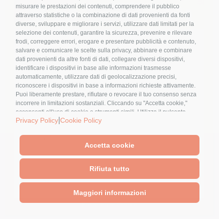
intervista a Alfonso Crosetto
misurare le prestazioni dei contenuti, comprendere il pubblico
By
Elena Alquati
|
3 Settembre 2024
|
Categories:
attraverso statistiche o la combinazione di dati provenienti da fonti
Video
,
Video Interviste
|
Tags:
#anima;
,
#coscienza;
,
diverse, sviluppare e migliorare i servizi, utilizzare dati limitati per la
#spiritualità
selezione dei contenuti, garantire la sicurezza, prevenire e rilevare
frodi, correggere errori, erogare e presentare pubblicità e contenuto,
Nome
*
salvare e comunicare le scelte sulla privacy, abbinare e combinare
dati provenienti da altre fonti di dati, collegare diversi dispositivi,
Partendo da un libro di Macrobiotica,
identificare i dispositivi in base alle informazioni trasmesse
Alfonso [...]
automaticamente, utilizzare dati di geolocalizzazione precisi,
riconoscere i dispositivi in base a informazioni richieste attivamente.
Email
*
Puoi liberamente prestare, rifiutare o revocare il tuo consenso senza
incorrere in limitazioni sostanziali. Cliccando su "Accetta cookie,"
acconsenti all'uso di cookie e strumenti simili. Utilizza il pulsante
|
Privacy Policy
Cookie Policy
"Gestisci Preferenze" per personalizzare le tue scelte o "Rifiuta tutto"
per proseguire senza cookie non strettamente necessari. Puoi
modificare le tue preferenze in qualsiasi momento cliccando sul link
Accetta cookie
"Preferenze Cookie" in fondo alla pagina o sull'icona dello scudo in
© 2023 - Pubblicato da Elena Alquati - area comunicazione e
basso a sinistra. Le tue preferenze si applicheranno al solo
direzione artistica
Cliccando sul tasto "Iscriviti" dichiari di
dispositivo in uso.
Rifiuta tutto
Sede Legale: Via Val di Ledro, 11 - 20162 Milano - Sede
accettare, aver letto e compreso
l'Informativa
Operativa: Via Marconi, 50 - 27030 Rosasco (PV)
sulla Privacy
Maggiori informazioni
Partita Iva 12409240962 -
Privacy Policy
-
Cookie Policy
-
Preferenze Cookie