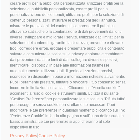
creare profili per la pubblicità personalizzata, utilizzare profili per la
selezione di pubblicità personalizzata, creare profili per la
personalizzazione dei contenuti, utilizzare profili per la selezione di
contenuti personalizzati, misurare le prestazioni degli annunci,
misurare le prestazioni dei contenuti, comprendere il pubblico
attraverso statistiche o la combinazione di dati provenienti da fonti
diverse, sviluppare e migliorare i servizi, utilizzare dati limitati per la
selezione dei contenuti, garantire la sicurezza, prevenire e rilevare
frodi, correggere errori, erogare e presentare pubblicità e contenuto,
salvare e comunicare le scelte sulla privacy, abbinare e combinare
dati provenienti da altre fonti di dati, collegare diversi dispositivi,
identificare i dispositivi in base alle informazioni trasmesse
automaticamente, utilizzare dati di geolocalizzazione precisi,
riconoscere i dispositivi in base a informazioni richieste attivamente.
Puoi liberamente prestare, rifiutare o revocare il tuo consenso senza
incorrere in limitazioni sostanziali. Cliccando su "Accetta cookie,"
Parliamo di sudore: la contraddizione
acconsenti all'uso di cookie e strumenti simili. Utilizza il pulsante
tra est e ovest
"Gestisci Preferenze" per personalizzare le tue scelte o "Rifiuta tutto"
per proseguire senza cookie non strettamente necessari. Puoi
4,00
€
modificare le tue preferenze in qualsiasi momento cliccando sul link
"Preferenze Cookie" in fondo alla pagina o sull'icona dello scudo in
Aggiungi al carrello
Details
basso a sinistra. Le tue preferenze si applicheranno al solo
dispositivo in uso.
|
Privacy Policy
Cookie Policy