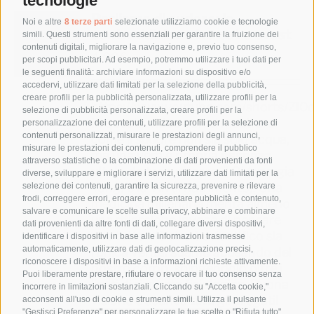
tecnologie
Parliamo di sudore: la
Noi e altre
8 terze parti
selezionate utilizziamo cookie e tecnologie
contraddizione tra est e ovest
simili. Questi strumenti sono essenziali per garantire la fruizione dei
contenuti digitali, migliorare la navigazione e, previo tuo consenso,
4,00
€
per scopi pubblicitari. Ad esempio, potremmo utilizzare i tuoi dati per
le seguenti finalità: archiviare informazioni su dispositivo e/o
accedervi, utilizzare dati limitati per la selezione della pubblicità,
creare profili per la pubblicità personalizzata, utilizzare profili per la
https://www.youtube.com/shorts/ZI0
selezione di pubblicità personalizzata, creare profili per la
In questo video vorrei mostrare
personalizzazione dei contenuti, utilizzare profili per la selezione di
contenuti personalizzati, misurare le prestazioni degli annunci,
come il sudore non sia solo acqua,
misurare le prestazioni dei contenuti, comprendere il pubblico
ma una vera e propria
essenza
attraverso statistiche o la combinazione di dati provenienti da fonti
vitale
da tesaurizzare: il Qi (energia
diverse, sviluppare e migliorare i servizi, utilizzare dati limitati per la
Yang) e lo Yin (il nutrimento). Una
selezione dei contenuti, garantire la sicurezza, prevenire e rilevare
frodi, correggere errori, erogare e presentare pubblicità e contenuto,
medicina millenaria merita almeno
salvare e comunicare le scelte sulla privacy, abbinare e combinare
una riflessione invece di pensare
dati provenienti da altre fonti di dati, collegare diversi dispositivi,
che tutto ciò che è scientifico sia
identificare i dispositivi in base alle informazioni trasmesse
automaticamente, utilizzare dati di geolocalizzazione precisi,
l’unica verità: stiamo abusando del
riconoscere i dispositivi in base a informazioni richieste attivamente.
nostro corpo, spingendolo oltre i
Puoi liberamente prestare, rifiutare o revocare il tuo consenso senza
limiti di risposta fisiologica. Buona
incorrere in limitazioni sostanziali. Cliccando su "Accetta cookie,"
visione e scarica tutti gli allegati!
acconsenti all'uso di cookie e strumenti simili. Utilizza il pulsante
"Gestisci Preferenze" per personalizzare le tue scelte o "Rifiuta tutto"