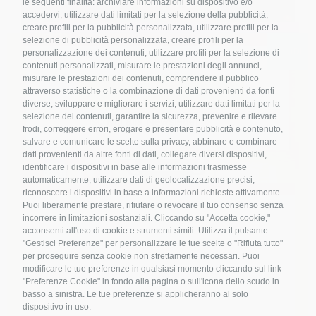
le seguenti finalità: archiviare informazioni su dispositivo e/o
accedervi, utilizzare dati limitati per la selezione della pubblicità,
creare profili per la pubblicità personalizzata, utilizzare profili per la
Ricette
selezione di pubblicità personalizzata, creare profili per la
personalizzazione dei contenuti, utilizzare profili per la selezione di
contenuti personalizzati, misurare le prestazioni degli annunci,
Albicocche marinate in gelatina
misurare le prestazioni dei contenuti, comprendere il pubblico
attraverso statistiche o la combinazione di dati provenienti da fonti
diverse, sviluppare e migliorare i servizi, utilizzare dati limitati per la
selezione dei contenuti, garantire la sicurezza, prevenire e rilevare
frodi, correggere errori, erogare e presentare pubblicità e contenuto,
salvare e comunicare le scelte sulla privacy, abbinare e combinare
Ricette
dati provenienti da altre fonti di dati, collegare diversi dispositivi,
identificare i dispositivi in base alle informazioni trasmesse
automaticamente, utilizzare dati di geolocalizzazione precisi,
riconoscere i dispositivi in base a informazioni richieste attivamente.
Lo tzatziki: dalla Grecia una ricetta
Puoi liberamente prestare, rifiutare o revocare il tuo consenso senza
dalle origini remote
Nome
*
incorrere in limitazioni sostanziali. Cliccando su "Accetta cookie,"
acconsenti all'uso di cookie e strumenti simili. Utilizza il pulsante
"Gestisci Preferenze" per personalizzare le tue scelte o "Rifiuta tutto"
per proseguire senza cookie non strettamente necessari. Puoi
modificare le tue preferenze in qualsiasi momento cliccando sul link
Email
*
"Preferenze Cookie" in fondo alla pagina o sull'icona dello scudo in
basso a sinistra. Le tue preferenze si applicheranno al solo
dispositivo in uso.