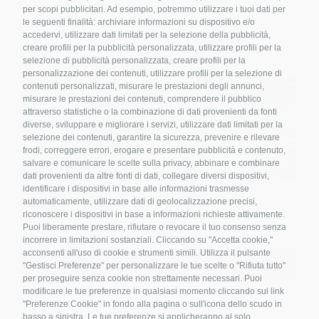
per scopi pubblicitari. Ad esempio, potremmo utilizzare i tuoi dati per
le seguenti finalità: archiviare informazioni su dispositivo e/o
accedervi, utilizzare dati limitati per la selezione della pubblicità,
creare profili per la pubblicità personalizzata, utilizzare profili per la
selezione di pubblicità personalizzata, creare profili per la
personalizzazione dei contenuti, utilizzare profili per la selezione di
contenuti personalizzati, misurare le prestazioni degli annunci,
misurare le prestazioni dei contenuti, comprendere il pubblico
attraverso statistiche o la combinazione di dati provenienti da fonti
diverse, sviluppare e migliorare i servizi, utilizzare dati limitati per la
selezione dei contenuti, garantire la sicurezza, prevenire e rilevare
frodi, correggere errori, erogare e presentare pubblicità e contenuto,
salvare e comunicare le scelte sulla privacy, abbinare e combinare
dati provenienti da altre fonti di dati, collegare diversi dispositivi,
identificare i dispositivi in base alle informazioni trasmesse
Le Vettovaglie Magazine – dicembre
automaticamente, utilizzare dati di geolocalizzazione precisi,
2025
riconoscere i dispositivi in base a informazioni richieste attivamente.
Puoi liberamente prestare, rifiutare o revocare il tuo consenso senza
5,00
€
Nome
*
incorrere in limitazioni sostanziali. Cliccando su "Accetta cookie,"
acconsenti all'uso di cookie e strumenti simili. Utilizza il pulsante
"Gestisci Preferenze" per personalizzare le tue scelte o "Rifiuta tutto"
Aggiungi al carrello
Details
per proseguire senza cookie non strettamente necessari. Puoi
modificare le tue preferenze in qualsiasi momento cliccando sul link
Email
*
"Preferenze Cookie" in fondo alla pagina o sull'icona dello scudo in
basso a sinistra. Le tue preferenze si applicheranno al solo