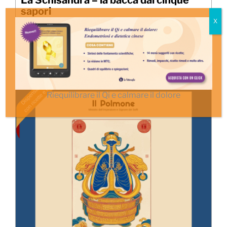
La Schisandra – la bacca dai cinque
sapori
4,90
€
Aggiungi al carrello
Details
Riequilibrare il Qi e calmare il dolore