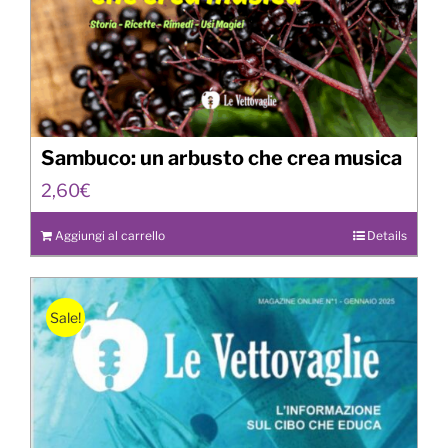
Sambuco: un arbusto che crea musica
2,60
€
Aggiungi al carrello
Details
Sale!