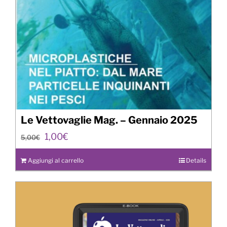
Le Vettovaglie Mag. – Gennaio 2025
Il
Il
1,00
€
5,00
€
prezzo
prezzo
originale
attuale
Aggiungi al carrello
Details
era:
è:
5,00€.
1,00€.