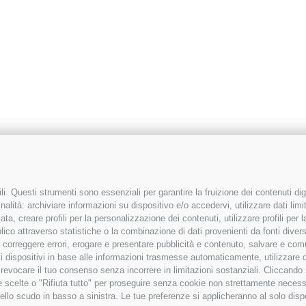
i. Questi strumenti sono essenziali per garantire la fruizione dei contenuti dig
alità: archiviare informazioni su dispositivo e/o accedervi, utilizzare dati limita
zata, creare profili per la personalizzazione dei contenuti, utilizzare profili per
co attraverso statistiche o la combinazione di dati provenienti da fonti diverse, 
i, correggere errori, erogare e presentare pubblicità e contenuto, salvare e co
are i dispositivi in base alle informazioni trasmesse automaticamente, utilizzare 
o revocare il tuo consenso senza incorrere in limitazioni sostanziali. Cliccando
tue scelte o "Rifiuta tutto" per proseguire senza cookie non strettamente neces
ello scudo in basso a sinistra. Le tue preferenze si applicheranno al solo disp