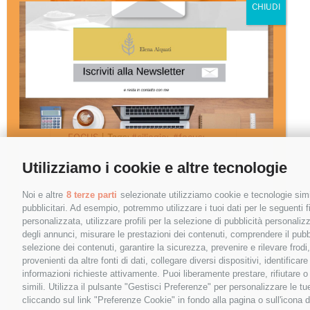
Il tempo
delle ciliegie
Il tempo delle ciliegie è
è tornato
tornato
By
Elena Alquati
|
26 Giugno
2025
|
Categories:
Ebook
,
FOCUS
|
Tags:
#ciliegie;
,
#focus;
,
#frutta;
,
#fruttadistagione;
Nome
*
Utilizziamo i cookie e altre tecnologie
Noi e altre
8 terze parti
selezionate utilizziamo cookie e tecnologie simil
Un opuscolo focus sulle
pubblicitari. Ad esempio, potremmo utilizzare i tuoi dati per le seguenti fin
ciliegie che ci racconta
personalizzata, utilizzare profili per la selezione di pubblicità personaliz
Email
*
una [...]
degli annunci, misurare le prestazioni dei contenuti, comprendere il pubbli
selezione dei contenuti, garantire la sicurezza, prevenire e rilevare frod
provenienti da altre fonti di dati, collegare diversi dispositivi, identific
informazioni richieste attivamente. Puoi liberamente prestare, rifiutare 
simili. Utilizza il pulsante "Gestisci Preferenze" per personalizzare le 
cliccando sul link "Preferenze Cookie" in fondo alla pagina o sull'icona d