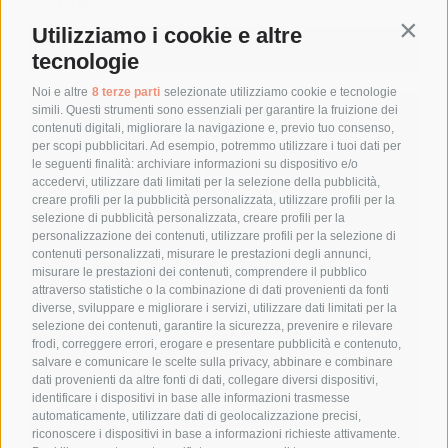
5,00
€
Utilizziamo i cookie e altre
Contin
Aggiungi al carrello
Details
tecnologie
Noi e altre
8 terze parti
selezionate utilizziamo cookie e tecnologie
simili. Questi strumenti sono essenziali per garantire la fruizione dei
contenuti digitali, migliorare la navigazione e, previo tuo consenso,
per scopi pubblicitari. Ad esempio, potremmo utilizzare i tuoi dati per
le seguenti finalità: archiviare informazioni su dispositivo e/o
accedervi, utilizzare dati limitati per la selezione della pubblicità,
creare profili per la pubblicità personalizzata, utilizzare profili per la
selezione di pubblicità personalizzata, creare profili per la
personalizzazione dei contenuti, utilizzare profili per la selezione di
contenuti personalizzati, misurare le prestazioni degli annunci,
misurare le prestazioni dei contenuti, comprendere il pubblico
attraverso statistiche o la combinazione di dati provenienti da fonti
diverse, sviluppare e migliorare i servizi, utilizzare dati limitati per la
selezione dei contenuti, garantire la sicurezza, prevenire e rilevare
frodi, correggere errori, erogare e presentare pubblicità e contenuto,
salvare e comunicare le scelte sulla privacy, abbinare e combinare
dati provenienti da altre fonti di dati, collegare diversi dispositivi,
identificare i dispositivi in base alle informazioni trasmesse
automaticamente, utilizzare dati di geolocalizzazione precisi,
riconoscere i dispositivi in base a informazioni richieste attivamente.