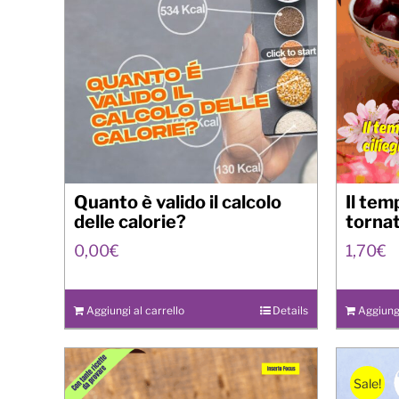
Quanto è valido il calcolo
Il tem
delle calorie?
torna
0,00
€
1,70
€
Aggiungi al carrello
Details
Aggiungi
Sale!