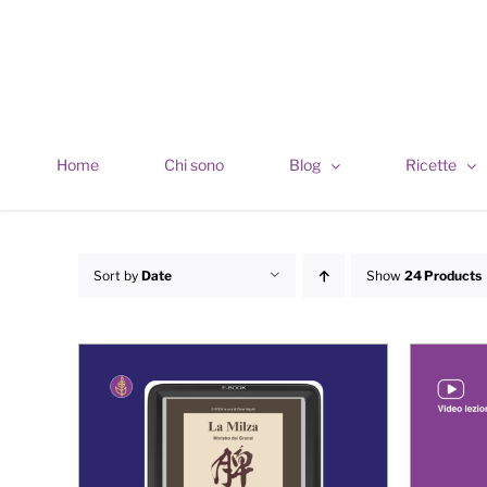
Skip
to
content
Home
Chi sono
Blog
Ricette
Sort by
Date
Show
24 Products