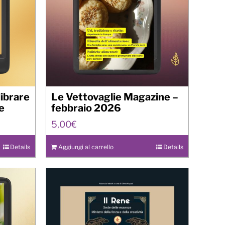
librare
Le Vettovaglie Magazine –
re
febbraio 2026
5,00
€
Details
Aggiungi al carrello
Details