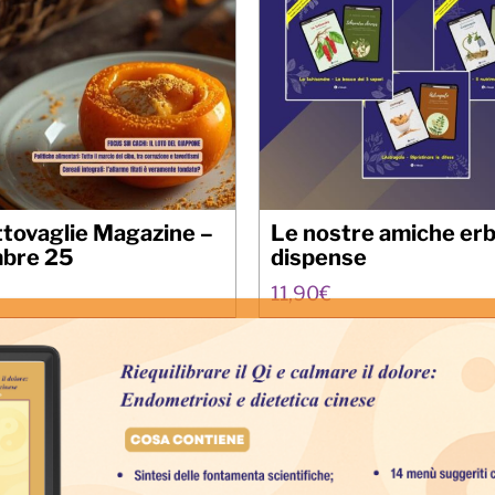
ttovaglie Magazine –
Le nostre amiche erb
bre 25
dispense
11,90
€
 al carrello
Details
Aggiungi al carrello