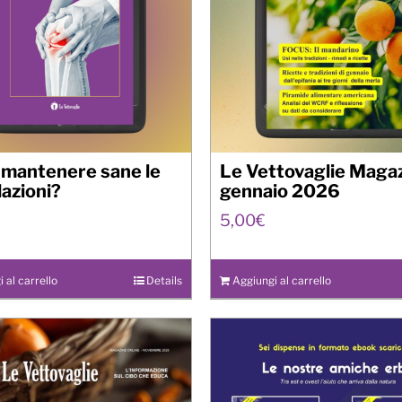
mantenere sane le
Le Vettovaglie Magaz
lazioni?
gennaio 2026
5,00
€
 al carrello
Details
Aggiungi al carrello