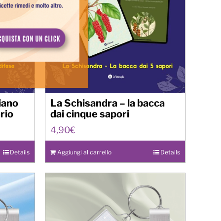
diano
La Schisandra – la bacca
rio
dai cinque sapori
4,90
€
Details
Aggiungi al carrello
Details