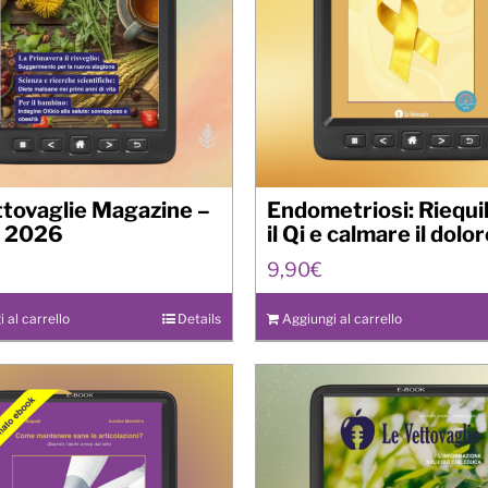
ttovaglie Magazine –
Endometriosi: Riequi
 2026
il Qi e calmare il dolo
9,90
€
 al carrello
Details
Aggiungi al carrello