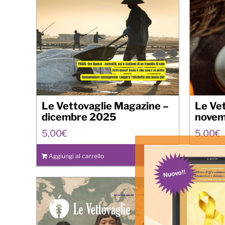
Le Vettovaglie Magazine –
Le Ve
dicembre 2025
novem
5,00
€
5,00
€
Aggiungi al carrello
Details
Aggiungi