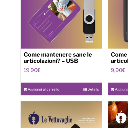
Come mantenere sane le
Come 
articolazioni? – USB
artico
19,90
€
9,90
€
Aggiungi al carrello
Details
Aggiungi