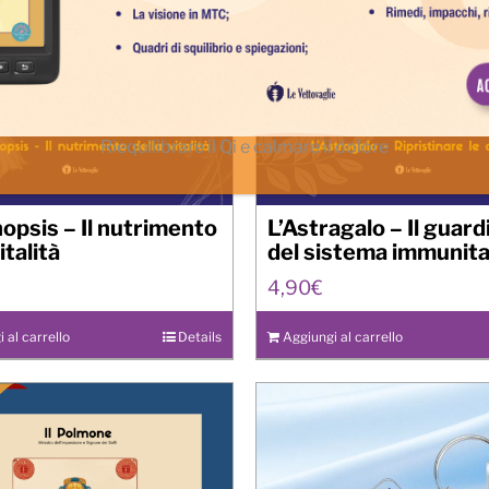
Riequilibrare il Qi e calmare il dolore
psis – Il nutrimento
L’Astragalo – Il guar
italità
del sistema immunita
4,90
€
 al carrello
Details
Aggiungi al carrello