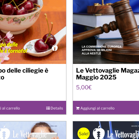
po delle ciliegie è
Le Vettovaglie Magaz
to
Maggio 2025
5,00
€
 al carrello
Details
Aggiungi al carrello
Sale!