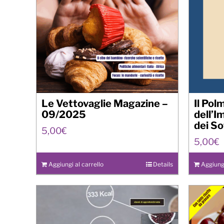
Le Vettovaglie Magazine –
Il Pol
09/2025
dell’I
dei So
5,00
€
5,00
€
Aggiungi al carrello
Details
Aggiungi