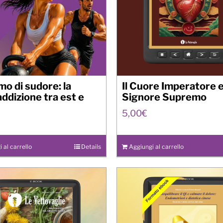
mo di sudore: la
Il Cuore Imperatore 
ddizione tra est e
Signore Supremo
5,00
€
 al carrello
Details
Aggiungi al carrello