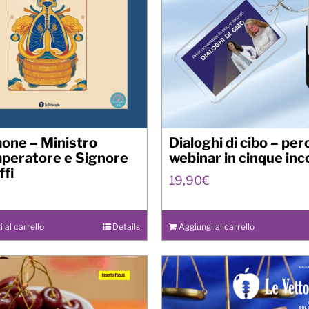
mone – Ministro
Dialoghi di cibo – pe
mperatore e Signore
webinar in cinque inc
ffi
19,90
€
 al carrello
Details
Aggiungi al carrello