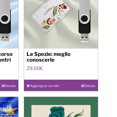
rcorso
Le Spezie: meglio
ontri
conoscerle
29,00
€
Details
Aggiungi al carrello
Details