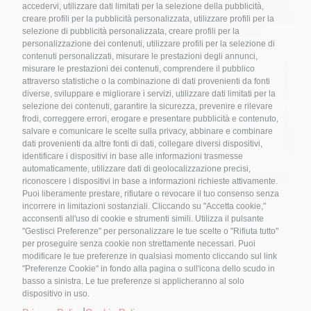
accedervi, utilizzare dati limitati per la selezione della pubblicità,
creare profili per la pubblicità personalizzata, utilizzare profili per la
Webinar
selezione di pubblicità personalizzata, creare profili per la
personalizzazione dei contenuti, utilizzare profili per la selezione di
contenuti personalizzati, misurare le prestazioni degli annunci,
Accesso al cibo sano: Un diritto di tutti!
misurare le prestazioni dei contenuti, comprendere il pubblico
attraverso statistiche o la combinazione di dati provenienti da fonti
diverse, sviluppare e migliorare i servizi, utilizzare dati limitati per la
selezione dei contenuti, garantire la sicurezza, prevenire e rilevare
frodi, correggere errori, erogare e presentare pubblicità e contenuto,
salvare e comunicare le scelte sulla privacy, abbinare e combinare
Webinar
dati provenienti da altre fonti di dati, collegare diversi dispositivi,
identificare i dispositivi in base alle informazioni trasmesse
automaticamente, utilizzare dati di geolocalizzazione precisi,
riconoscere i dispositivi in base a informazioni richieste attivamente.
Il ruolo delle istituzioni: quale e come
Puoi liberamente prestare, rifiutare o revocare il tuo consenso senza
coinvolgerle
Nome
*
incorrere in limitazioni sostanziali. Cliccando su "Accetta cookie,"
acconsenti all'uso di cookie e strumenti simili. Utilizza il pulsante
"Gestisci Preferenze" per personalizzare le tue scelte o "Rifiuta tutto"
per proseguire senza cookie non strettamente necessari. Puoi
modificare le tue preferenze in qualsiasi momento cliccando sul link
Email
*
"Preferenze Cookie" in fondo alla pagina o sull'icona dello scudo in
basso a sinistra. Le tue preferenze si applicheranno al solo
dispositivo in uso.