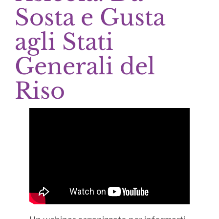
Sosta e Gusta
agli Stati
Generali del
Riso