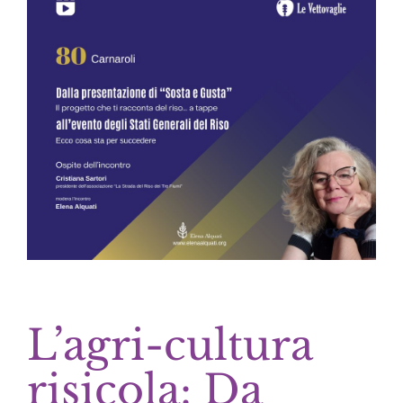
L’agri-cultura
risicola: Da