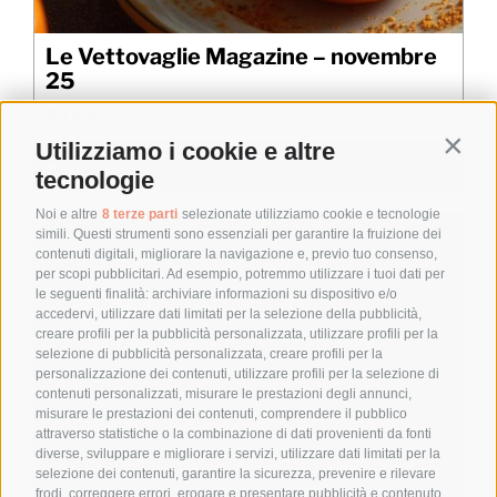
Le Vettovaglie Magazine – novembre
25
5,00
€
Utilizziamo i cookie e altre
Contin
Aggiungi al carrello
Details
tecnologie
Noi e altre
8 terze parti
selezionate utilizziamo cookie e tecnologie
simili. Questi strumenti sono essenziali per garantire la fruizione dei
contenuti digitali, migliorare la navigazione e, previo tuo consenso,
per scopi pubblicitari. Ad esempio, potremmo utilizzare i tuoi dati per
le seguenti finalità: archiviare informazioni su dispositivo e/o
accedervi, utilizzare dati limitati per la selezione della pubblicità,
creare profili per la pubblicità personalizzata, utilizzare profili per la
selezione di pubblicità personalizzata, creare profili per la
personalizzazione dei contenuti, utilizzare profili per la selezione di
contenuti personalizzati, misurare le prestazioni degli annunci,
misurare le prestazioni dei contenuti, comprendere il pubblico
attraverso statistiche o la combinazione di dati provenienti da fonti
diverse, sviluppare e migliorare i servizi, utilizzare dati limitati per la
selezione dei contenuti, garantire la sicurezza, prevenire e rilevare
frodi, correggere errori, erogare e presentare pubblicità e contenuto,