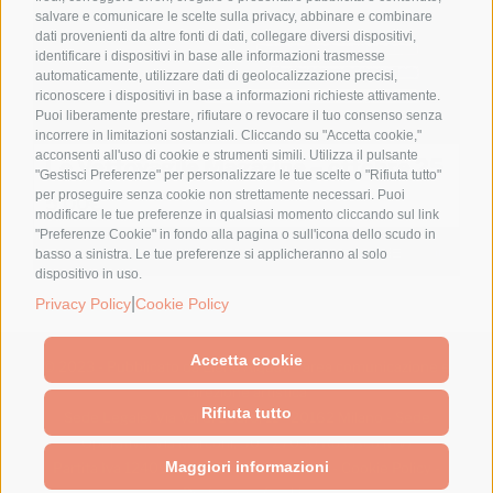
salvare e comunicare le scelte sulla privacy, abbinare e combinare
dati provenienti da altre fonti di dati, collegare diversi dispositivi,
identificare i dispositivi in base alle informazioni trasmesse
automaticamente, utilizzare dati di geolocalizzazione precisi,
riconoscere i dispositivi in base a informazioni richieste attivamente.
Puoi liberamente prestare, rifiutare o revocare il tuo consenso senza
incorrere in limitazioni sostanziali. Cliccando su "Accetta cookie,"
acconsenti all'uso di cookie e strumenti simili. Utilizza il pulsante
Le Vettovaglie Magazine – ottobre 25
"Gestisci Preferenze" per personalizzare le tue scelte o "Rifiuta tutto"
per proseguire senza cookie non strettamente necessari. Puoi
5,00
€
modificare le tue preferenze in qualsiasi momento cliccando sul link
"Preferenze Cookie" in fondo alla pagina o sull'icona dello scudo in
Aggiungi al carrello
Details
basso a sinistra. Le tue preferenze si applicheranno al solo
dispositivo in uso.
|
Privacy Policy
Cookie Policy
Accetta cookie
© 2023 - Pubblicato da Elena Alquati - area comunicazione e
direzione artistica
Rifiuta tutto
Sede Legale: Via Val di Ledro, 11 - 20162 Milano - Sede
Operativa: Via Marconi, 50 - 27030 Rosasco (PV)
Maggiori informazioni
Partita Iva 12409240962 -
Privacy Policy
-
Cookie Policy
-