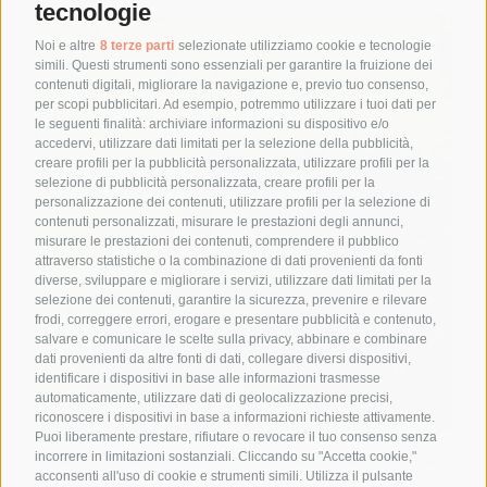
tecnologie
Noi e altre
8 terze parti
selezionate utilizziamo cookie e tecnologie
simili. Questi strumenti sono essenziali per garantire la fruizione dei
contenuti digitali, migliorare la navigazione e, previo tuo consenso,
per scopi pubblicitari. Ad esempio, potremmo utilizzare i tuoi dati per
le seguenti finalità: archiviare informazioni su dispositivo e/o
accedervi, utilizzare dati limitati per la selezione della pubblicità,
creare profili per la pubblicità personalizzata, utilizzare profili per la
selezione di pubblicità personalizzata, creare profili per la
personalizzazione dei contenuti, utilizzare profili per la selezione di
contenuti personalizzati, misurare le prestazioni degli annunci,
misurare le prestazioni dei contenuti, comprendere il pubblico
attraverso statistiche o la combinazione di dati provenienti da fonti
diverse, sviluppare e migliorare i servizi, utilizzare dati limitati per la
selezione dei contenuti, garantire la sicurezza, prevenire e rilevare
frodi, correggere errori, erogare e presentare pubblicità e contenuto,
salvare e comunicare le scelte sulla privacy, abbinare e combinare
dati provenienti da altre fonti di dati, collegare diversi dispositivi,
identificare i dispositivi in base alle informazioni trasmesse
automaticamente, utilizzare dati di geolocalizzazione precisi,
riconoscere i dispositivi in base a informazioni richieste attivamente.
Puoi liberamente prestare, rifiutare o revocare il tuo consenso senza
Sambuco: un arbusto che crea musica
incorrere in limitazioni sostanziali. Cliccando su "Accetta cookie,"
acconsenti all'uso di cookie e strumenti simili. Utilizza il pulsante