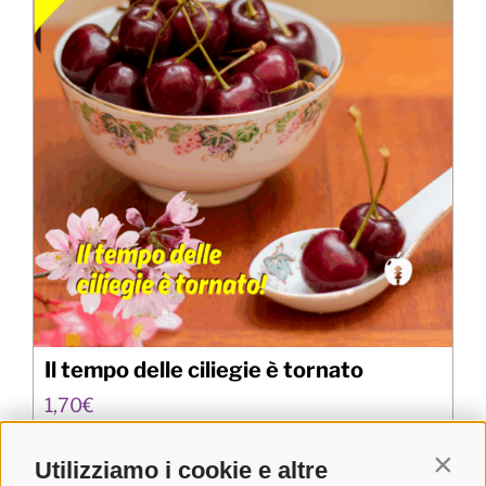
Il tempo delle ciliegie è tornato
1,70
€
Aggiungi al carrello
Details
Utilizziamo i cookie e altre
Contin