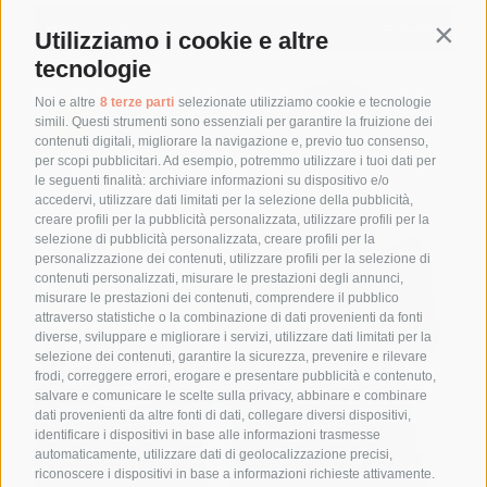
Aggiungi al carrello
Details
Utilizziamo i cookie e altre
Contin
tecnologie
Noi e altre
8 terze parti
selezionate utilizziamo cookie e tecnologie
Sale!
simili. Questi strumenti sono essenziali per garantire la fruizione dei
contenuti digitali, migliorare la navigazione e, previo tuo consenso,
per scopi pubblicitari. Ad esempio, potremmo utilizzare i tuoi dati per
le seguenti finalità: archiviare informazioni su dispositivo e/o
accedervi, utilizzare dati limitati per la selezione della pubblicità,
creare profili per la pubblicità personalizzata, utilizzare profili per la
selezione di pubblicità personalizzata, creare profili per la
personalizzazione dei contenuti, utilizzare profili per la selezione di
contenuti personalizzati, misurare le prestazioni degli annunci,
misurare le prestazioni dei contenuti, comprendere il pubblico
attraverso statistiche o la combinazione di dati provenienti da fonti
diverse, sviluppare e migliorare i servizi, utilizzare dati limitati per la
selezione dei contenuti, garantire la sicurezza, prevenire e rilevare
frodi, correggere errori, erogare e presentare pubblicità e contenuto,
salvare e comunicare le scelte sulla privacy, abbinare e combinare
dati provenienti da altre fonti di dati, collegare diversi dispositivi,
identificare i dispositivi in base alle informazioni trasmesse
automaticamente, utilizzare dati di geolocalizzazione precisi,
riconoscere i dispositivi in base a informazioni richieste attivamente.