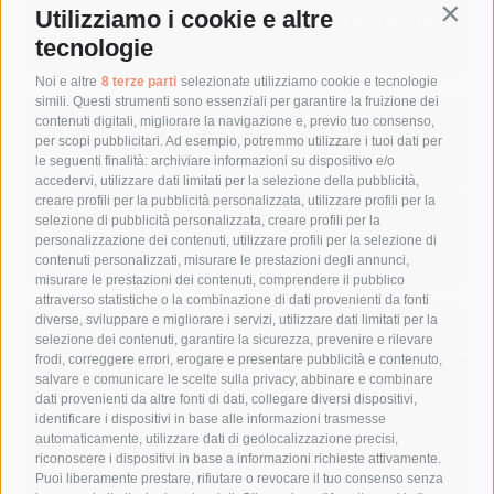
Utilizziamo i cookie e altre
Contin
La Grande Macrobiotica: Le Tappe del
Giudizio
tecnologie
Noi e altre
8 terze parti
selezionate utilizziamo cookie e tecnologie
simili. Questi strumenti sono essenziali per garantire la fruizione dei
contenuti digitali, migliorare la navigazione e, previo tuo consenso,
per scopi pubblicitari. Ad esempio, potremmo utilizzare i tuoi dati per
le seguenti finalità: archiviare informazioni su dispositivo e/o
Macrobiotica
accedervi, utilizzare dati limitati per la selezione della pubblicità,
creare profili per la pubblicità personalizzata, utilizzare profili per la
selezione di pubblicità personalizzata, creare profili per la
Una bicicletta dal nome: “La Grande
personalizzazione dei contenuti, utilizzare profili per la selezione di
Macrobiotica”
contenuti personalizzati, misurare le prestazioni degli annunci,
misurare le prestazioni dei contenuti, comprendere il pubblico
attraverso statistiche o la combinazione di dati provenienti da fonti
diverse, sviluppare e migliorare i servizi, utilizzare dati limitati per la
selezione dei contenuti, garantire la sicurezza, prevenire e rilevare
frodi, correggere errori, erogare e presentare pubblicità e contenuto,
Macrobiotica
salvare e comunicare le scelte sulla privacy, abbinare e combinare
dati provenienti da altre fonti di dati, collegare diversi dispositivi,
identificare i dispositivi in base alle informazioni trasmesse
Kinpira: comprendere yin e yang in
automaticamente, utilizzare dati di geolocalizzazione precisi,
riconoscere i dispositivi in base a informazioni richieste attivamente.
cucina
Puoi liberamente prestare, rifiutare o revocare il tuo consenso senza