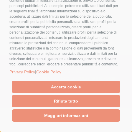
contenuti digitali, migliorare la navigazione e, previo tuo consenso,
per scopi pubblicitari. Ad esempio, potremmo utilizzare i tuoi dati per
Nothing Found
le seguenti finalità: archiviare informazioni su dispositivo e/o
accedervi, utilizzare dati limitati per la selezione della pubblicità,
creare profili per la pubblicità personalizzata, utilizzare profili per la
selezione di pubblicità personalizzata, creare profili per la
personalizzazione dei contenuti, utilizzare profili per la selezione di
contenuti personalizzati, misurare le prestazioni degli annunci,
misurare le prestazioni dei contenuti, comprendere il pubblico
attraverso statistiche o la combinazione di dati provenienti da fonti
diverse, sviluppare e migliorare i servizi, utilizzare dati limitati per la
selezione dei contenuti, garantire la sicurezza, prevenire e rilevare
frodi, correggere errori, erogare e presentare pubblicità e contenuto,
© 2023 - Pubblicato da Elena Alquati - area comunicazione e
salvare e comunicare le scelte sulla privacy, abbinare e combinare
direzione artistica
|
Privacy Policy
Cookie Policy
dati provenienti da altre fonti di dati, collegare diversi dispositivi,
Sede Legale: Via Val di Ledro, 11 - 20162 Milano - Sede
identificare i dispositivi in base alle informazioni trasmesse
Operativa: Via Marconi, 50 - 27030 Rosasco (PV)
automaticamente, utilizzare dati di geolocalizzazione precisi,
Accetta cookie
riconoscere i dispositivi in base a informazioni richieste attivamente.
Partita Iva 12409240962 -
Privacy Policy
-
Cookie Policy
-
Puoi liberamente prestare, rifiutare o revocare il tuo consenso senza
Preferenze Cookie
Rifiuta tutto
incorrere in limitazioni sostanziali. Cliccando su "Accetta cookie,"
acconsenti all'uso di cookie e strumenti simili. Utilizza il pulsante
"Gestisci Preferenze" per personalizzare le tue scelte o "Rifiuta tutto"
Maggiori informazioni
per proseguire senza cookie non strettamente necessari. Puoi
modificare le tue preferenze in qualsiasi momento cliccando sul link
"Preferenze Cookie" in fondo alla pagina o sull'icona dello scudo in