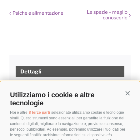
Le spezie – meglio
Psiche e alimentazione
conoscerle
Dettagli
Data:
20 Aprile 2024
Ora:
Utilizziamo i cookie e altre
Contin
16:00 - 18:00
tecnologie
Prezzo:
Noi e altre
8 terze parti
selezionate utilizziamo cookie e tecnologie
€15
simili. Questi strumenti sono essenziali per garantire la fruizione dei
contenuti digitali, migliorare la navigazione e, previo tuo consenso,
Categoria Evento:
Eventi e Corsi in presenza
per scopi pubblicitari. Ad esempio, potremmo utilizzare i tuoi dati per
le seguenti finalità: archiviare informazioni su dispositivo e/o