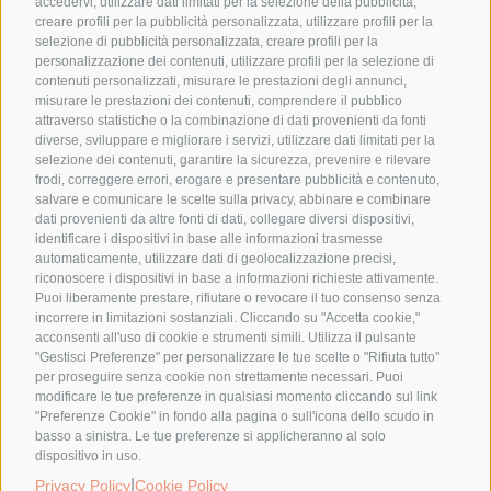
accedervi, utilizzare dati limitati per la selezione della pubblicità,
creare profili per la pubblicità personalizzata, utilizzare profili per la
selezione di pubblicità personalizzata, creare profili per la
Luogo
personalizzazione dei contenuti, utilizzare profili per la selezione di
contenuti personalizzati, misurare le prestazioni degli annunci,
misurare le prestazioni dei contenuti, comprendere il pubblico
Via Andezeno, 41
attraverso statistiche o la combinazione di dati provenienti da fonti
Via Andezeno 41
diverse, sviluppare e migliorare i servizi, utilizzare dati limitati per la
Chieri
,
10023 Chieri (To)
Italia
selezione dei contenuti, garantire la sicurezza, prevenire e rilevare
frodi, correggere errori, erogare e presentare pubblicità e contenuto,
salvare e comunicare le scelte sulla privacy, abbinare e combinare
dati provenienti da altre fonti di dati, collegare diversi dispositivi,
identificare i dispositivi in base alle informazioni trasmesse
Organizzatore
automaticamente, utilizzare dati di geolocalizzazione precisi,
riconoscere i dispositivi in base a informazioni richieste attivamente.
Puoi liberamente prestare, rifiutare o revocare il tuo consenso senza
Una Gemma – Cucina e Bottega Naturale e
incorrere in limitazioni sostanziali. Cliccando su "Accetta cookie,"
Macrobiotica
acconsenti all'uso di cookie e strumenti simili. Utilizza il pulsante
Numero di telefono
011 9427337 -
"Gestisci Preferenze" per personalizzare le tue scelte o "Rifiuta tutto"
3490059204
per proseguire senza cookie non strettamente necessari. Puoi
modificare le tue preferenze in qualsiasi momento cliccando sul link
Visualizza il sito dell'Organizzatore
"Preferenze Cookie" in fondo alla pagina o sull'icona dello scudo in
basso a sinistra. Le tue preferenze si applicheranno al solo
dispositivo in uso.
|
Privacy Policy
Cookie Policy