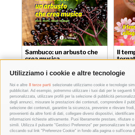
Sambuco: un arbusto che
Il tem
crea musica
torna
2,60
€
1,70
€
Utilizziamo i cookie e altre tecnologie
Aggiungi al carrello
Details
Aggiungi
Noi e altre
8 terze parti
selezionate utilizziamo cookie e tecnologie simil
pubblicitari. Ad esempio, potremmo utilizzare i tuoi dati per le seguenti fin
personalizzata, utilizzare profili per la selezione di pubblicità personaliz
degli annunci, misurare le prestazioni dei contenuti, comprendere il pubbli
selezione dei contenuti, garantire la sicurezza, prevenire e rilevare frod
© 
provenienti da altre fonti di dati, collegare diversi dispositivi, identific
informazioni richieste attivamente. Puoi liberamente prestare, rifiutare 
Sede Legale: Vi
simili. Utilizza il pulsante "Gestisci Preferenze" per personalizzare le 
P
cliccando sul link "Preferenze Cookie" in fondo alla pagina o sull'icona d