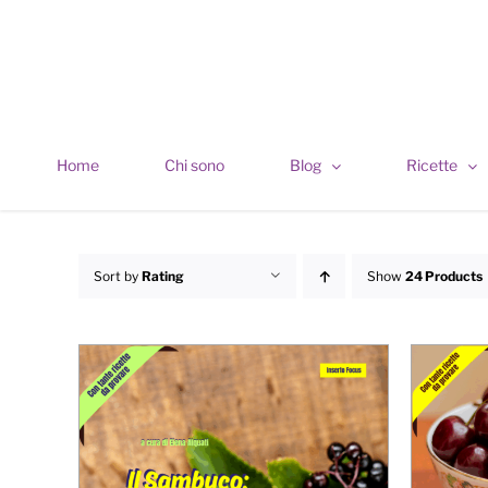
Skip
to
content
Home
Chi sono
Blog
Ricette
Sort by
Rating
Show
24 Products