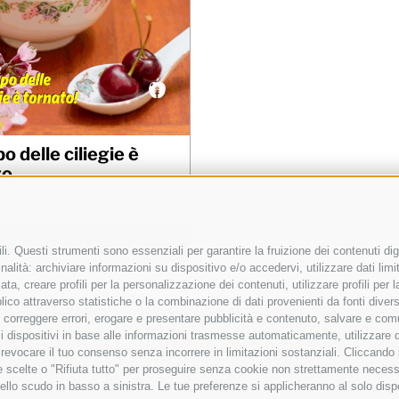
po delle ciliegie è
to
 al carrello
Details
i. Questi strumenti sono essenziali per garantire la fruizione dei contenuti dig
alità: archiviare informazioni su dispositivo e/o accedervi, utilizzare dati limita
zata, creare profili per la personalizzazione dei contenuti, utilizzare profili per
co attraverso statistiche o la combinazione di dati provenienti da fonti diverse, 
i, correggere errori, erogare e presentare pubblicità e contenuto, salvare e co
2023 - Pubblicato da Elena Alquati - area comunicazione e direzione artist
are i dispositivi in base alle informazioni trasmesse automaticamente, utilizzare 
o revocare il tuo consenso senza incorrere in limitazioni sostanziali. Cliccando
a Val di Ledro, 11 - 20162 Milano - Sede Operativa: Via Marconi, 50 - 27
tue scelte o "Rifiuta tutto" per proseguire senza cookie non strettamente neces
artita Iva 12409240962 -
Privacy Policy
-
Cookie Policy
-
Preferenze Cook
ello scudo in basso a sinistra. Le tue preferenze si applicheranno al solo disp