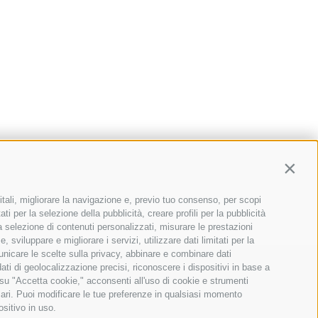
Contin
itali, migliorare la navigazione e, previo tuo consenso, per scopi
ti per la selezione della pubblicità, creare profili per la pubblicità
 la selezione di contenuti personalizzati, misurare le prestazioni
sviluppare e migliorare i servizi, utilizzare dati limitati per la
municare le scelte sulla privacy, abbinare e combinare dati
ica
dati di geolocalizzazione precisi, riconoscere i dispositivi in base a
 su "Accetta cookie," acconsenti all'uso di cookie e strumenti
030 Rosasco (PV)
sari. Puoi modificare le tue preferenze in qualsiasi momento
ie
ositivo in uso.