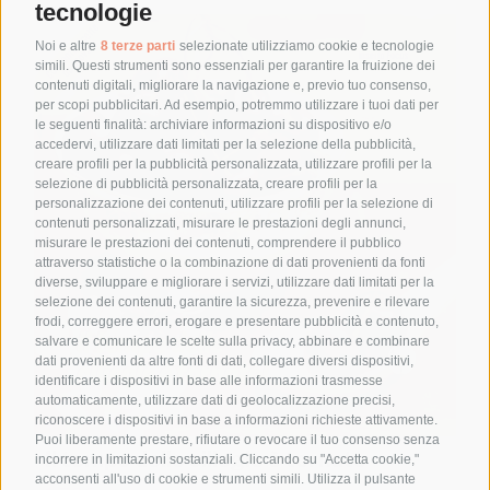
tecnologie
Noi e altre
8 terze parti
selezionate utilizziamo cookie e tecnologie
simili. Questi strumenti sono essenziali per garantire la fruizione dei
contenuti digitali, migliorare la navigazione e, previo tuo consenso,
per scopi pubblicitari. Ad esempio, potremmo utilizzare i tuoi dati per
le seguenti finalità: archiviare informazioni su dispositivo e/o
accedervi, utilizzare dati limitati per la selezione della pubblicità,
creare profili per la pubblicità personalizzata, utilizzare profili per la
selezione di pubblicità personalizzata, creare profili per la
personalizzazione dei contenuti, utilizzare profili per la selezione di
contenuti personalizzati, misurare le prestazioni degli annunci,
misurare le prestazioni dei contenuti, comprendere il pubblico
attraverso statistiche o la combinazione di dati provenienti da fonti
diverse, sviluppare e migliorare i servizi, utilizzare dati limitati per la
selezione dei contenuti, garantire la sicurezza, prevenire e rilevare
frodi, correggere errori, erogare e presentare pubblicità e contenuto,
salvare e comunicare le scelte sulla privacy, abbinare e combinare
dati provenienti da altre fonti di dati, collegare diversi dispositivi,
identificare i dispositivi in base alle informazioni trasmesse
automaticamente, utilizzare dati di geolocalizzazione precisi,
riconoscere i dispositivi in base a informazioni richieste attivamente.
Puoi liberamente prestare, rifiutare o revocare il tuo consenso senza
Il tempo delle ciliegie è tornato
incorrere in limitazioni sostanziali. Cliccando su "Accetta cookie,"
acconsenti all'uso di cookie e strumenti simili. Utilizza il pulsante