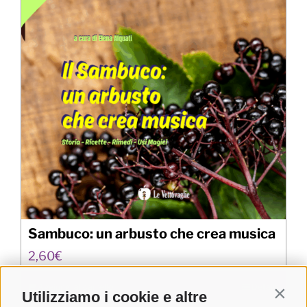
Sambuco: un arbusto che crea musica
2,60
€
Aggiungi al carrello
Details
Utilizziamo i cookie e altre
Contin