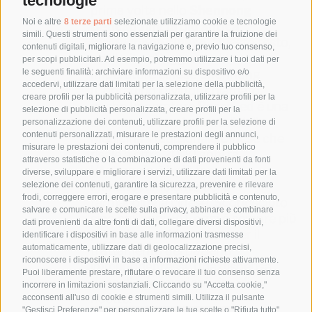
tecnologie
prima volta nello
Shennong
Noi e altre
8 terze parti
selezionate utilizziamo cookie e tecnologie
Bencao Jing
la più antica
simili. Questi strumenti sono essenziali per garantire la fruizione dei
farmacopea cinese
. Questo testo,
contenuti digitali, migliorare la navigazione e, previo tuo consenso,
attribuito al leggendario
per scopi pubblicitari. Ad esempio, potremmo utilizzare i tuoi dati per
le seguenti finalità: archiviare informazioni su dispositivo e/o
Imperatore cinese Shennong
accedervi, utilizzare dati limitati per la selezione della pubblicità,
(Contadino Divino), chiamato
creare profili per la pubblicità personalizzata, utilizzare profili per la
anche Imperatore Rosso, ed è una
selezione di pubblicità personalizzata, creare profili per la
delle opere fondamentali della
personalizzazione dei contenuti, utilizzare profili per la selezione di
contenuti personalizzati, misurare le prestazioni degli annunci,
Medicina Tradizionale Cinese che
misurare le prestazioni dei contenuti, comprendere il pubblico
risale a oltre 2000 anni fa.
attraverso statistiche o la combinazione di dati provenienti da fonti
L’Astragalo è il più famoso
diverse, sviluppare e migliorare i servizi, utilizzare dati limitati per la
immunostimolante della
selezione dei contenuti, garantire la sicurezza, prevenire e rilevare
frodi, correggere errori, erogare e presentare pubblicità e contenuto,
farmacologia cinese. Sconosciuto
salvare e comunicare le scelte sulla privacy, abbinare e combinare
sino agli anni ’80, oggi è sempre più
dati provenienti da altre fonti di dati, collegare diversi dispositivi,
preso in considerazione per il
identificare i dispositivi in base alle informazioni trasmesse
automaticamente, utilizzare dati di geolocalizzazione precisi,
trattamento dei pazienti
riconoscere i dispositivi in base a informazioni richieste attivamente.
immunodepressi. Una dispensa
Puoi liberamente prestare, rifiutare o revocare il tuo consenso senza
ricca di informazioni, rimedi e
incorrere in limitazioni sostanziali. Cliccando su "Accetta cookie,"
ricette.
acconsenti all'uso di cookie e strumenti simili. Utilizza il pulsante
"Gestisci Preferenze" per personalizzare le tue scelte o "Rifiuta tutto"