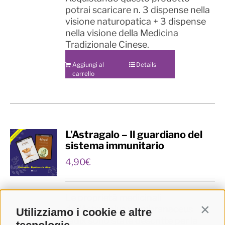
potrai scaricare n. 3 dispense nella
visione naturopatica + 3 dispense
nella visione della Medicina
Tradizionale Cinese.
Aggiungi al
Details
carrello
L’Astragalo – Il guardiano del
sistema immunitario
4,90
€
Le proprietà medicinali
dell’Astragalus membranaceus
Utilizziamo i cookie e altre
Contin
radix sono state descritte per la