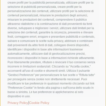
creare profili per la pubblicità personalizzata, utilizzare profili per la
selezione di pubblicità personalizzata, creare profili per la
personalizzazione dei contenuti, utilizzare profili per la selezione di
contenuti personalizzati, misurare le prestazioni degli annunci,
misurare le prestazioni dei contenuti, comprendere il pubblico
attraverso statistiche o la combinazione di dati provenienti da fonti
diverse, sviluppare e migliorare i servizi, utilizzare dati limitati per la
selezione dei contenuti, garantire la sicurezza, prevenire e rilevare
frodi, correggere errori, erogare e presentare pubblicità e contenuto,
salvare e comunicare le scelte sulla privacy, abbinare e combinare
dati provenienti da altre fonti di dati, collegare diversi dispositivi,
identificare i dispositivi in base alle informazioni trasmesse
automaticamente, utilizzare dati di geolocalizzazione precisi,
riconoscere i dispositivi in base a informazioni richieste attivamente.
Puoi liberamente prestare, rifiutare o revocare il tuo consenso senza
incorrere in limitazioni sostanziali. Cliccando su "Accetta cookie,"
Parliamo di sudore: la contraddizione
acconsenti all'uso di cookie e strumenti simili. Utilizza il pulsante
tra est e ovest
"Gestisci Preferenze" per personalizzare le tue scelte o "Rifiuta tutto"
per proseguire senza cookie non strettamente necessari. Puoi
4,00
€
modificare le tue preferenze in qualsiasi momento cliccando sul link
"Preferenze Cookie" in fondo alla pagina o sull'icona dello scudo in
Aggiungi al carrello
Details
basso a sinistra. Le tue preferenze si applicheranno al solo
dispositivo in uso.
|
Privacy Policy
Cookie Policy