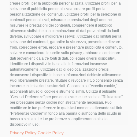
creare profili per la pubblicità personalizzata, utilizzare profili per la
selezione di pubblicità personalizzata, creare profili per la
personalizzazione dei contenuti, utilizzare profili per la selezione di
contenuti personalizzati, misurare le prestazioni degli annunci,
misurare le prestazioni dei contenuti, comprendere il pubblico
attraverso statistiche o la combinazione di dati provenienti da fonti
diverse, sviluppare e migliorare i servizi, utilizzare dati limitati per la
selezione dei contenuti, garantire la sicurezza, prevenire e rilevare
frodi, correggere errori, erogare e presentare pubblicità e contenuto,
salvare e comunicare le scelte sulla privacy, abbinare e combinare
dati provenienti da altre fonti di dati, collegare diversi dispositivi,
identificare i dispositivi in base alle informazioni trasmesse
automaticamente, utilizzare dati di geolocalizzazione precisi,
riconoscere i dispositivi in base a informazioni richieste attivamente.
Puoi liberamente prestare, rifiutare o revocare il tuo consenso senza
incorrere in limitazioni sostanziali. Cliccando su "Accetta cookie,"
acconsenti all'uso di cookie e strumenti simili. Utilizza il pulsante
Le nostre amiche erbe: Le dispense
"Gestisci Preferenze" per personalizzare le tue scelte o "Rifiuta tutto"
per proseguire senza cookie non strettamente necessari. Puoi
11,90
€
modificare le tue preferenze in qualsiasi momento cliccando sul link
"Preferenze Cookie" in fondo alla pagina o sull'icona dello scudo in
Aggiungi al carrello
Details
basso a sinistra. Le tue preferenze si applicheranno al solo
dispositivo in uso.
|
Privacy Policy
Cookie Policy