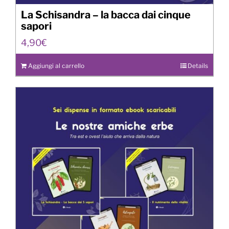
La Schisandra – la bacca dai cinque
sapori
4,90
€
Aggiungi al carrello
Details