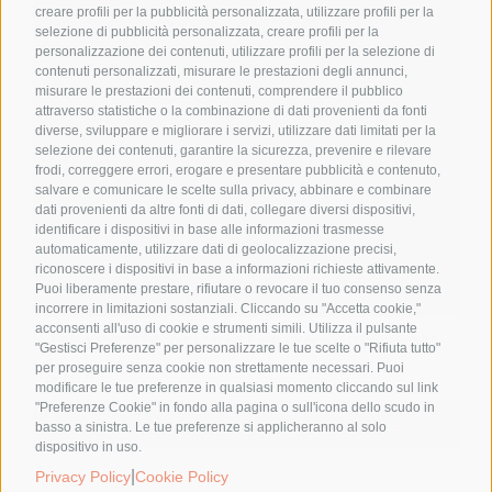
creare profili per la pubblicità personalizzata, utilizzare profili per la
selezione di pubblicità personalizzata, creare profili per la
personalizzazione dei contenuti, utilizzare profili per la selezione di
contenuti personalizzati, misurare le prestazioni degli annunci,
misurare le prestazioni dei contenuti, comprendere il pubblico
attraverso statistiche o la combinazione di dati provenienti da fonti
diverse, sviluppare e migliorare i servizi, utilizzare dati limitati per la
selezione dei contenuti, garantire la sicurezza, prevenire e rilevare
frodi, correggere errori, erogare e presentare pubblicità e contenuto,
salvare e comunicare le scelte sulla privacy, abbinare e combinare
dati provenienti da altre fonti di dati, collegare diversi dispositivi,
identificare i dispositivi in base alle informazioni trasmesse
automaticamente, utilizzare dati di geolocalizzazione precisi,
riconoscere i dispositivi in base a informazioni richieste attivamente.
Puoi liberamente prestare, rifiutare o revocare il tuo consenso senza
incorrere in limitazioni sostanziali. Cliccando su "Accetta cookie,"
acconsenti all'uso di cookie e strumenti simili. Utilizza il pulsante
Tra spiriti e psiche: I sette sentimenti
"Gestisci Preferenze" per personalizzare le tue scelte o "Rifiuta tutto"
per proseguire senza cookie non strettamente necessari. Puoi
3,60
€
modificare le tue preferenze in qualsiasi momento cliccando sul link
"Preferenze Cookie" in fondo alla pagina o sull'icona dello scudo in
Aggiungi al carrello
Details
basso a sinistra. Le tue preferenze si applicheranno al solo
dispositivo in uso.
|
Privacy Policy
Cookie Policy