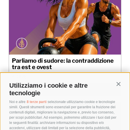
Parliamo di sudore: la contraddizione
tra est e ovest
4,00
€
Utilizziamo i cookie e altre
Contin
Aggiungi al carrello
Details
tecnologie
Noi e altre
8 terze parti
selezionate utilizziamo cookie e tecnologie
simili. Questi strumenti sono essenziali per garantire la fruizione dei
contenuti digitali, migliorare la navigazione e, previo tuo consenso,
per scopi pubblicitari. Ad esempio, potremmo utilizzare i tuoi dati per
le seguenti finalità: archiviare informazioni su dispositivo e/o
accedervi, utilizzare dati limitati per la selezione della pubblicità,