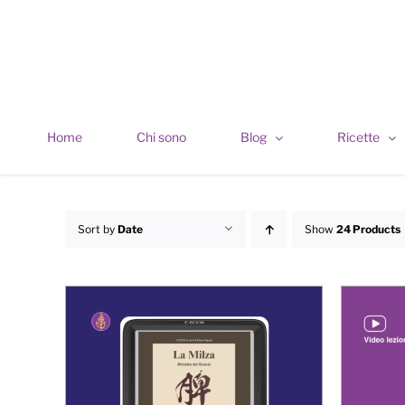
Skip
to
content
Home
Chi sono
Blog
Ricette
Sort by
Date
Show
24 Products