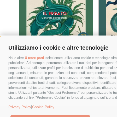
Utilizziamo i cookie e altre tecnologie
Il Fegato: Generale
Tra spi
Noi e altre
8 terze parti
selezionate utilizziamo cookie e tecnologie simil
dell’Esercito e Ministro del
senti
pubblicitari. Ad esempio, potremmo utilizzare i tuoi dati per le seguenti fin
corpo di armata
personalizzata, utilizzare profili per la selezione di pubblicità personaliz
3,60
€
degli annunci, misurare le prestazioni dei contenuti, comprendere il pubbli
5,00
€
selezione dei contenuti, garantire la sicurezza, prevenire e rilevare frod
provenienti da altre fonti di dati, collegare diversi dispositivi, identific
Aggiungi al carrello
Details
Aggiungi
informazioni richieste attivamente. Puoi liberamente prestare, rifiutare 
simili. Utilizza il pulsante "Gestisci Preferenze" per personalizzare le 
cliccando sul link "Preferenze Cookie" in fondo alla pagina o sull'icona d
|
Privacy Policy
Cookie Policy
© 