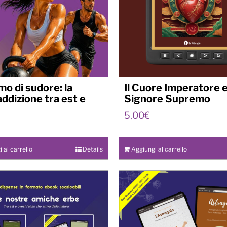
mo di sudore: la
Il Cuore Imperatore 
ddizione tra est e
Signore Supremo
5,00
€
 al carrello
Details
Aggiungi al carrello