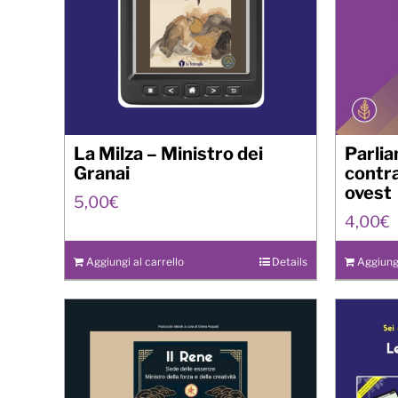
La Milza – Ministro dei
Parlia
Granai
contra
ovest
5,00
€
4,00
€
Aggiungi al carrello
Details
Aggiungi