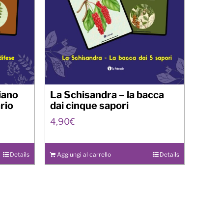
diano
La Schisandra – la bacca
rio
dai cinque sapori
4,90
€
Details
Aggiungi al carrello
Details