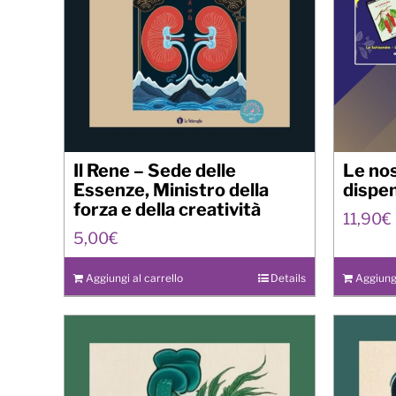
Il Rene – Sede delle
Le nos
Essenze, Ministro della
dispe
forza e della creatività
11,90
€
5,00
€
Aggiungi al carrello
Details
Aggiungi