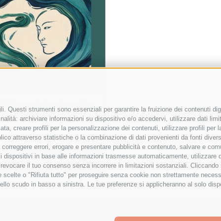
riti e psiche: I sette
i. Questi strumenti sono essenziali per garantire la fruizione dei contenuti dig
menti
alità: archiviare informazioni su dispositivo e/o accedervi, utilizzare dati limita
zata, creare profili per la personalizzazione dei contenuti, utilizzare profili per
co attraverso statistiche o la combinazione di dati provenienti da fonti diverse, 
i, correggere errori, erogare e presentare pubblicità e contenuto, salvare e co
are i dispositivi in base alle informazioni trasmesse automaticamente, utilizzare 
 al carrello
Details
o revocare il tuo consenso senza incorrere in limitazioni sostanziali. Cliccando
tue scelte o "Rifiuta tutto" per proseguire senza cookie non strettamente neces
ello scudo in basso a sinistra. Le tue preferenze si applicheranno al solo disp
2023 - Pubblicato da Elena Alquati - area comunicazione e direzione artist