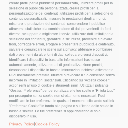
creare profili per la pubblicità personalizzata, utilizzare profili per la
selezione di pubblicità personalizzata, creare profili per la
personalizzazione dei contenuti, utilizzare profili per la selezione di
contenuti personalizzati, misurare le prestazioni degli annunci,
misurare le prestazioni dei contenuti, comprendere il pubblico
attraverso statistiche o la combinazione di dati provenienti da fonti
diverse, sviluppare e migliorare i servizi, utilizzare dati limitati per la
selezione dei contenuti, garantire la sicurezza, prevenire e rilevare
frodi, correggere errori, erogare e presentare pubblicità e contenuto,
salvare e comunicare le scelte sulla privacy, abbinare e combinare
dati provenienti da altre fonti di dati, collegare diversi dispositivi,
identificare i dispositivi in base alle informazioni trasmesse
automaticamente, utilizzare dati di geolocalizzazione precisi,
riconoscere i dispositivi in base a informazioni richieste attivamente.
Puoi liberamente prestare, rifiutare o revocare il tuo consenso senza
incorrere in limitazioni sostanziali. Cliccando su "Accetta cookie,"
Parliamo di sudore: la contraddizione
acconsenti all'uso di cookie e strumenti simili. Utilizza il pulsante
tra est e ovest
"Gestisci Preferenze" per personalizzare le tue scelte o "Rifiuta tutto"
per proseguire senza cookie non strettamente necessari. Puoi
4,00
€
modificare le tue preferenze in qualsiasi momento cliccando sul link
"Preferenze Cookie" in fondo alla pagina o sull'icona dello scudo in
Aggiungi al carrello
Details
basso a sinistra. Le tue preferenze si applicheranno al solo
dispositivo in uso.
|
Privacy Policy
Cookie Policy