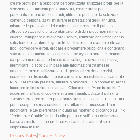
creare profili per la pubblicità personalizzata, utilizzare profili per la
selezione di pubblicità personalizzata, creare profili per la
personalizzazione dei contenuti, utilizzare profili per la selezione di
contenuti personalizzati, misurare le prestazioni degli annunci,
misurare le prestazioni dei contenuti, comprendere il pubblico
attraverso statistiche o la combinazione di dati provenienti da fonti
diverse, sviluppare e migliorare i servizi, utilizzare dati limitati per la
selezione dei contenuti, garantire la sicurezza, prevenire e rilevare
frodi, correggere errori, erogare e presentare pubblicità e contenuto,
salvare e comunicare le scelte sulla privacy, abbinare e combinare
dati provenienti da altre fonti di dati, collegare diversi dispositivi,
identificare i dispositivi in base alle informazioni trasmesse
automaticamente, utilizzare dati di geolocalizzazione precisi,
riconoscere i dispositivi in base a informazioni richieste attivamente.
Puoi liberamente prestare, rifiutare o revocare il tuo consenso senza
incorrere in limitazioni sostanziali. Cliccando su "Accetta cookie,"
L’Astragalo – Il guardiano del sistema
acconsenti all'uso di cookie e strumenti simili. Utilizza il pulsante
immunitario
"Gestisci Preferenze" per personalizzare le tue scelte o "Rifiuta tutto"
per proseguire senza cookie non strettamente necessari. Puoi
4,90
€
modificare le tue preferenze in qualsiasi momento cliccando sul link
"Preferenze Cookie" in fondo alla pagina o sull'icona dello scudo in
Aggiungi al carrello
Details
basso a sinistra. Le tue preferenze si applicheranno al solo
dispositivo in uso.
|
Privacy Policy
Cookie Policy