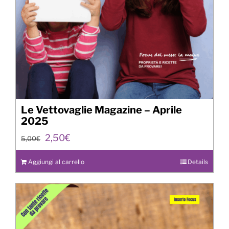
Le Vettovaglie Magazine – Aprile
2025
Il
Il
2,50
€
5,00
€
prezzo
prezzo
originale
attuale
Aggiungi al carrello
Details
era:
è:
5,00€.
2,50€.