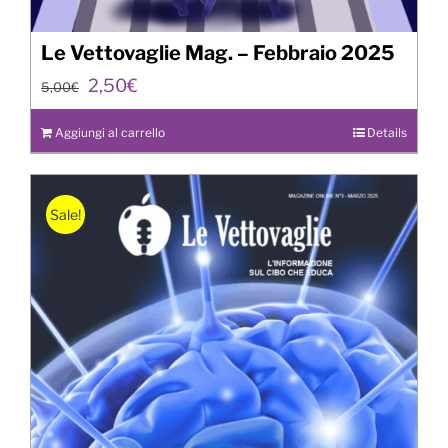
Le Vettovaglie Mag. – Febbraio 2025
Il
Il
2,50
€
5,00
€
prezzo
prezzo
originale
attuale
Aggiungi al carrello
Details
era:
è:
5,00€.
2,50€.
Sale!