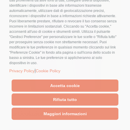
dati provenienti da altre fonti di dati, collegare diversi dispositivi,
identificare i dispositivi in base alle informazioni trasmesse
automaticamente, utilizzare dati di geolocalizzazione precisi,
riconoscere i dispositivi in base a informazioni richieste attivamente.
Puoi liberamente prestare, rifiutare o revocare il tuo consenso senza
Nome
*
incorrere in limitazioni sostanziali. Cliccando su "Accetta cookie,"
acconsenti all'uso di cookie e strumenti simili. Utilizza il pulsante
"Gestisci Preferenze" per personalizzare le tue scelte o "Rifiuta tutto"
per proseguire senza cookie non strettamente necessari. Puoi
modificare le tue preferenze in qualsiasi momento cliccando sul link
Email
*
"Preferenze Cookie" in fondo alla pagina o sull'icona dello scudo in
basso a sinistra. Le tue preferenze si applicheranno al solo
dispositivo in uso.
|
Privacy Policy
Cookie Policy
Accetta cookie
Cliccando sul tasto "Iscriviti" dichiari di
Rifiuta tutto
accettare, aver letto e compreso
l'Informativa
Come mantenere sane le
sulla Privacy
articolazioni?
Maggiori informazioni
9,90
€