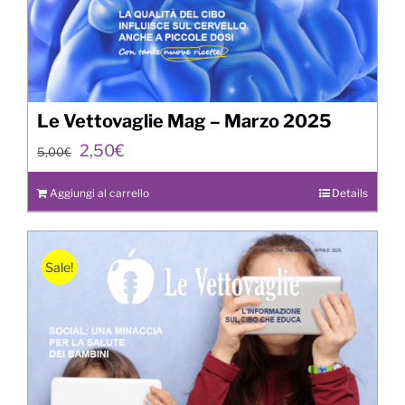
Le Vettovaglie Mag – Marzo 2025
Il
Il
2,50
€
5,00
€
prezzo
prezzo
originale
attuale
Aggiungi al carrello
Details
era:
è:
5,00€.
2,50€.
Sale!