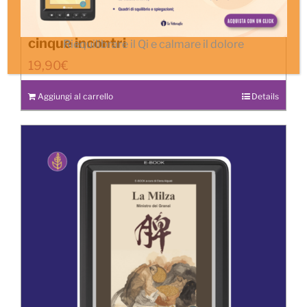
Dialoghi di cibo – percorso webinar in
cinque incontri
Riequilibrare il Qi e calmare il dolore
19,90
€
Aggiungi al carrello
Details