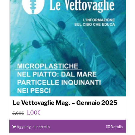
Le Vettovaglie Mag. – Gennaio 2025
Il
Il
1,00
€
5,00
€
prezzo
prezzo
originale
attuale
Aggiungi al carrello
Details
era:
è: