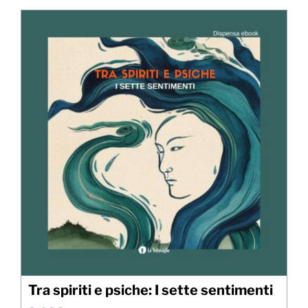
5,00€.
1,00€.
Tra spiriti e psiche: I sette sentimenti