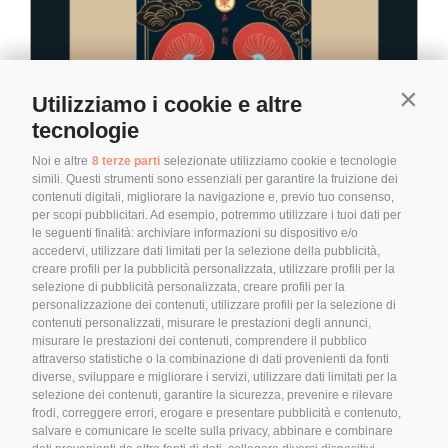
Utilizziamo i cookie e altre
Contin
tecnologie
Noi e altre
8 terze parti
selezionate utilizziamo cookie e tecnologie
simili. Questi strumenti sono essenziali per garantire la fruizione dei
contenuti digitali, migliorare la navigazione e, previo tuo consenso,
per scopi pubblicitari. Ad esempio, potremmo utilizzare i tuoi dati per
le seguenti finalità: archiviare informazioni su dispositivo e/o
accedervi, utilizzare dati limitati per la selezione della pubblicità,
Il Rene – Sede delle Essenze, Ministro
creare profili per la pubblicità personalizzata, utilizzare profili per la
della forza e della creatività
selezione di pubblicità personalizzata, creare profili per la
personalizzazione dei contenuti, utilizzare profili per la selezione di
5,00
€
contenuti personalizzati, misurare le prestazioni degli annunci,
misurare le prestazioni dei contenuti, comprendere il pubblico
attraverso statistiche o la combinazione di dati provenienti da fonti
Aggiungi al carrello
Details
diverse, sviluppare e migliorare i servizi, utilizzare dati limitati per la
selezione dei contenuti, garantire la sicurezza, prevenire e rilevare
frodi, correggere errori, erogare e presentare pubblicità e contenuto,
salvare e comunicare le scelte sulla privacy, abbinare e combinare