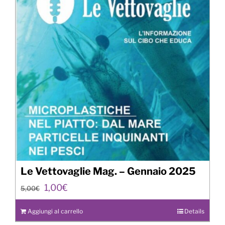
Le Vettovaglie Mag. – Gennaio 2025
Il
Il
1,00
€
5,00
€
prezzo
prezzo
originale
attuale
Aggiungi al carrello
Details
era:
è: