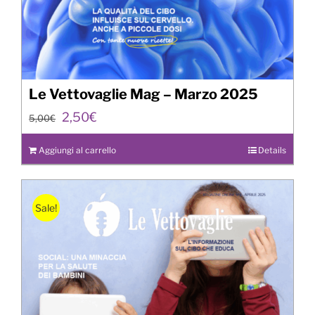
Le Vettovaglie Mag – Marzo 2025
Il
Il
2,50
€
5,00
€
prezzo
prezzo
originale
attuale
Aggiungi al carrello
Details
era:
è:
5,00€.
2,50€.
Sale!