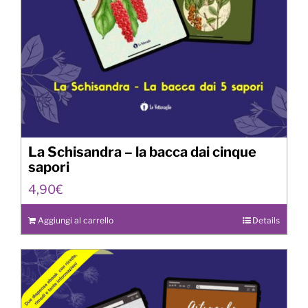
La Schisandra – la bacca dai cinque
sapori
4,90
€
Aggiungi al carrello
Details