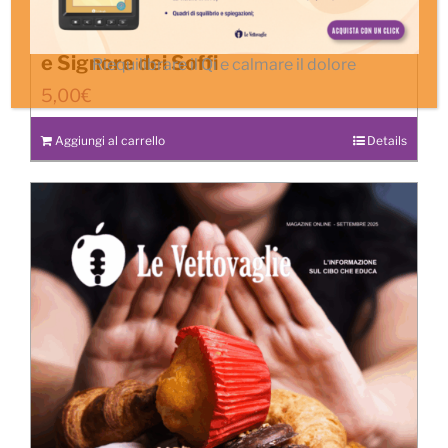
Il Polmone – Ministro dell’Imperatore
e Signore dei Soffi
Riequilibrare il Qi e calmare il dolore
5,00
€
Aggiungi al carrello
Details