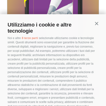
Utilizziamo i cookie e altre
Contin
tecnologie
Noi e altre
8 terze parti
selezionate utilizziamo cookie e tecnologie
simili. Questi strumenti sono essenziali per garantire la fruizione dei
contenuti digitali, migliorare la navigazione e, previo tuo consenso,
per scopi pubblicitari. Ad esempio, potremmo utilizzare i tuoi dati per
le seguenti finalità: archiviare informazioni su dispositivo e/o
accedervi, utilizzare dati limitati per la selezione della pubblicità,
creare profili per la pubblicità personalizzata, utilizzare profili per la
Come mantenere sane le
selezione di pubblicità personalizzata, creare profili per la
personalizzazione dei contenuti, utilizzare profili per la selezione di
articolazioni?
contenuti personalizzati, misurare le prestazioni degli annunci,
misurare le prestazioni dei contenuti, comprendere il pubblico
9,90
€
attraverso statistiche o la combinazione di dati provenienti da fonti
diverse, sviluppare e migliorare i servizi, utilizzare dati limitati per la
Aggiungi al carrello
Details
selezione dei contenuti, garantire la sicurezza, prevenire e rilevare
frodi, correggere errori, erogare e presentare pubblicità e contenuto,
salvare e comunicare le scelte sulla privacy, abbinare e combinare