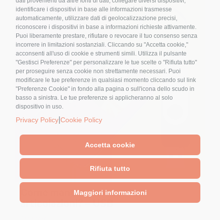
dati provenienti da altre fonti di dati, collegare diversi dispositivi,
identificare i dispositivi in base alle informazioni trasmesse
automaticamente, utilizzare dati di geolocalizzazione precisi,
riconoscere i dispositivi in base a informazioni richieste attivamente.
Puoi liberamente prestare, rifiutare o revocare il tuo consenso senza
Nome
*
incorrere in limitazioni sostanziali. Cliccando su "Accetta cookie,"
acconsenti all'uso di cookie e strumenti simili. Utilizza il pulsante
"Gestisci Preferenze" per personalizzare le tue scelte o "Rifiuta tutto"
per proseguire senza cookie non strettamente necessari. Puoi
modificare le tue preferenze in qualsiasi momento cliccando sul link
Email
*
"Preferenze Cookie" in fondo alla pagina o sull'icona dello scudo in
basso a sinistra. Le tue preferenze si applicheranno al solo
dispositivo in uso.
|
Privacy Policy
Cookie Policy
Accetta cookie
Cliccando sul tasto "Iscriviti" dichiari di
Rifiuta tutto
accettare, aver letto e compreso
l'Informativa
sulla Privacy
Come mantenere sane le
Maggiori informazioni
articolazioni? – USB
19,90
€