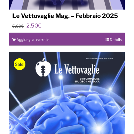
Le Vettovaglie Mag. – Febbraio 2025
Il
Il
2,50
€
5,00
€
prezzo
prezzo
originale
attuale
Aggiungi al carrello
Details
era:
è:
5,00€.
2,50€.
Sale!