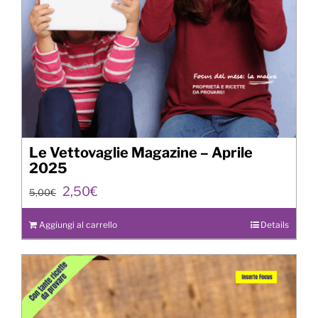
Le Vettovaglie Magazine – Aprile
2025
Il
Il
2,50
€
5,00
€
prezzo
prezzo
originale
attuale
Aggiungi al carrello
Details
era:
è:
5,00€.
2,50€.