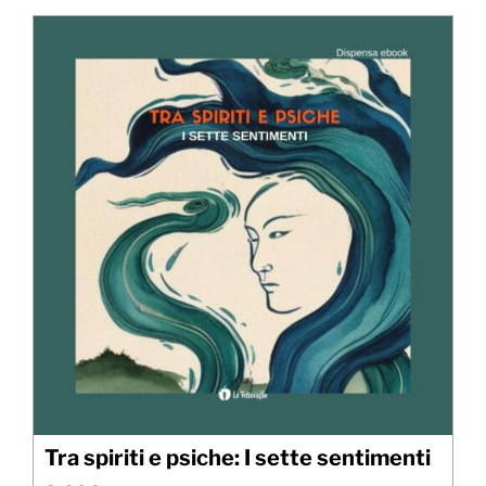
5,00€.
1,00€.
Tra spiriti e psiche: I sette sentimenti