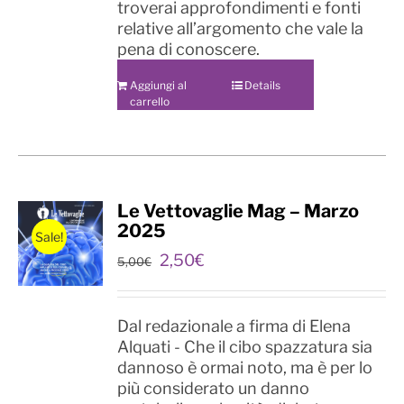
troverai approfondimenti e fonti
relative all’argomento che vale la
pena di conoscere.
Aggiungi al
Details
carrello
Le Vettovaglie Mag – Marzo
2025
Sale!
Il
Il
2,50
€
5,00
€
prezzo
prezzo
originale
attuale
era:
è:
Dal redazionale a firma di Elena
5,00€.
2,50€.
Alquati - Che il cibo spazzatura sia
dannoso è ormai noto, ma è per lo
più considerato un danno