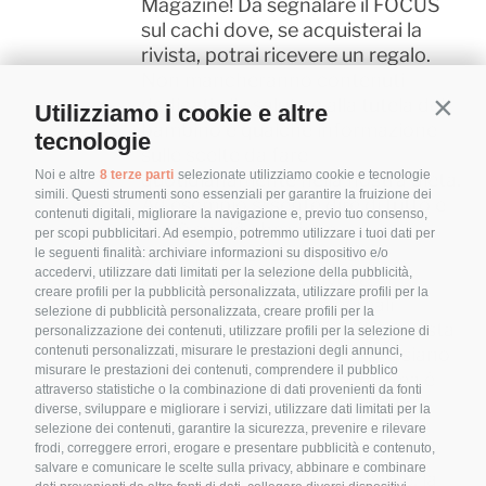
Magazine! Da segnalare il FOCUS
sul cachi dove, se acquisterai la
rivista, potrai ricevere un regalo.
Non mancheranno contenuti
dedicati alla salute e alla tutela del
Utilizziamo i cookie e altre
Contin
bambino e qualche informazione
tecnologie
sulle scelte da fare
Noi e altre
8 terze parti
selezionate utilizziamo cookie e tecnologie
quotidianamente nella nostra dieta.
simili. Questi strumenti sono essenziali per garantire la fruizione dei
Ad esempio si sente dire di tutto e
contenuti digitali, migliorare la navigazione e, previo tuo consenso,
di più su ciò che viene
per scopi pubblicitari. Ad esempio, potremmo utilizzare i tuoi dati per
impropriamente chiamato
le seguenti finalità: archiviare informazioni su dispositivo e/o
accedervi, utilizzare dati limitati per la selezione della pubblicità,
carboidrato e che, invece,
creare profili per la pubblicità personalizzata, utilizzare profili per la
dovremmo chiamare cereali
selezione di pubblicità personalizzata, creare profili per la
integrali. I fitati contenuti in questa
personalizzazione dei contenuti, utilizzare profili per la selezione di
contenuti personalizzati, misurare le prestazioni degli annunci,
categoria di alimenti sembra siano
misurare le prestazioni dei contenuti, comprendere il pubblico
diventati il male del mondo, ma è
attraverso statistiche o la combinazione di dati provenienti da fonti
veramente così. Il mio articolo
diverse, sviluppare e migliorare i servizi, utilizzare dati limitati per la
spero possa chiarire qualche
selezione dei contenuti, garantire la sicurezza, prevenire e rilevare
frodi, correggere errori, erogare e presentare pubblicità e contenuto,
dubbio! E poi ancora politiche
salvare e comunicare le scelte sulla privacy, abbinare e combinare
alimentari, l'aperitivo del mese, la