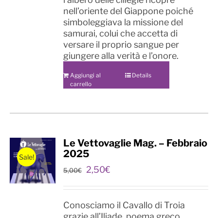
nell’oriente del Giappone poiché
simboleggiava la missione del
samurai, colui che accetta di
versare il proprio sangue per
giungere alla verità e l’onore.
Aggiungi al
Details
carrello
Le Vettovaglie Mag. – Febbraio
2025
Sale!
Il
Il
2,50
€
5,00
€
prezzo
prezzo
originale
attuale
era:
è:
Conosciamo il Cavallo di Troia
5,00€.
2,50€.
grazie all’Iliade, poema greco