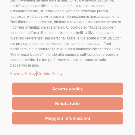
dati provenienti da altre fonti di dati, collegare diversi dispositivi,
recensione del mese, ricette da
identificare i dispositivi in base alle informazioni trasmesse
provare e tanti nuovi prodotti
automaticamente, utilizzare dati di geolocalizzazione precisi,
riconoscere i dispositivi in base a informazioni richieste attivamente.
pubblicati nella pagina SHOP,
Puoi liberamente prestare, rifiutare o revocare il tuo consenso senza
compreso questo nuovo numero
Nome
*
incorrere in limitazioni sostanziali. Cliccando su "Accetta cookie,"
del Magazine. Se non sei
acconsenti all'uso di cookie e strumenti simili. Utilizza il pulsante
"Gestisci Preferenze" per personalizzare le tue scelte o "Rifiuta tutto"
abbonato/a, un invito a farlo con un
per proseguire senza cookie non strettamente necessari. Puoi
semplice
Abbonati subito!
modificare le tue preferenze in qualsiasi momento cliccando sul link
Email
*
"Preferenze Cookie" in fondo alla pagina o sull'icona dello scudo in
Aggiungi al
Details
basso a sinistra. Le tue preferenze si applicheranno al solo
carrello
dispositivo in uso.
|
Privacy Policy
Cookie Policy
Accetta cookie
Cliccando sul tasto "Iscriviti" dichiari di
Le Vettovaglie Magazine –
Rifiuta tutto
accettare, aver letto e compreso
l'Informativa
dicembre 2025
sulla Privacy
5,00
€
Maggiori informazioni