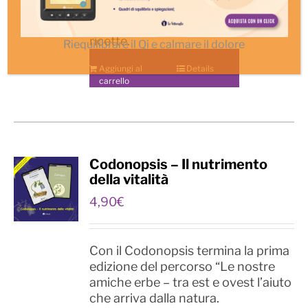
immunodepressi. Una dispensa
ricca di informazioni, rimedi e
ricette.
Riequilibrare il Qi e calmare il dolore
Aggiungi al
Details
carrello
Codonopsis – Il nutrimento
della vitalità
4,90
€
Con il Codonopsis termina la prima
edizione del percorso “Le nostre
amiche erbe – tra est e ovest l’aiuto
che arriva dalla natura.