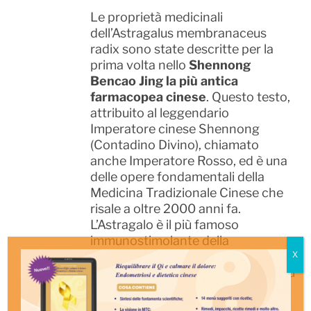
Le proprietà medicinali
dell’Astragalus membranaceus
radix sono state descritte per la
prima volta nello
Shennong
Bencao Jing
la più antica
farmacopea cinese
. Questo testo,
attribuito al leggendario
Imperatore cinese Shennong
(Contadino Divino), chiamato
anche Imperatore Rosso, ed è una
delle opere fondamentali della
Medicina Tradizionale Cinese che
risale a oltre 2000 anni fa.
L’Astragalo è il più famoso
immunostimolante della
farmacologia cinese. Sconosciuto
sino agli anni ’80, oggi è sempre più
preso in considerazione per il
trattamento dei pazienti