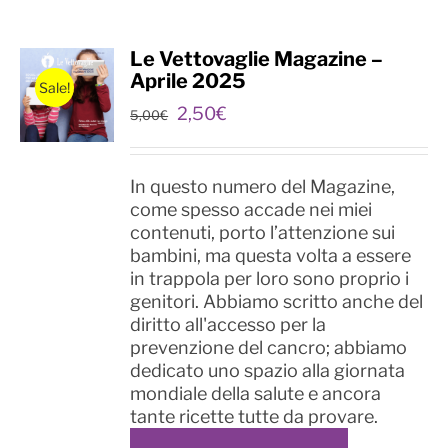
Le Vettovaglie Magazine –
Aprile 2025
Sale!
Il
Il
2,50
€
5,00
€
prezzo
prezzo
originale
attuale
era:
è:
In questo numero del Magazine,
5,00€.
2,50€.
come spesso accade nei miei
contenuti, porto l’attenzione sui
bambini, ma questa volta a essere
in trappola per loro sono proprio i
genitori. Abbiamo scritto anche del
diritto all'accesso per la
prevenzione del cancro; abbiamo
dedicato uno spazio alla giornata
mondiale della salute e ancora
tante ricette tutte da provare.