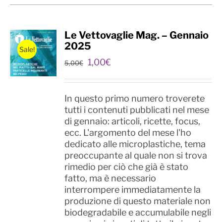
Le Vettovaglie Mag. – Gennaio
2025
Sale!
Il
Il
1,00
€
5,00
€
prezzo
prezzo
originale
attuale
era:
è:
In questo primo numero troverete
5,00€.
1,00€.
tutti i contenuti pubblicati nel mese
di gennaio: articoli, ricette, focus,
ecc. L'argomento del mese l'ho
dedicato alle microplastiche, tema
preoccupante al quale non si trova
rimedio per ciò che già è stato
fatto, ma è necessario
interrompere immediatamente la
produzione di questo materiale non
biodegradabile e accumulabile negli