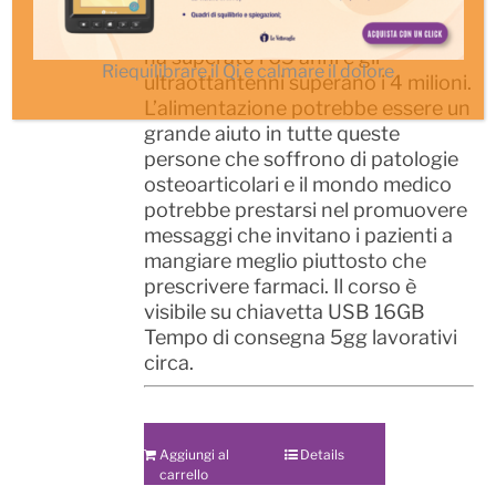
50 anni. In Italia, il 24,7% della
popolazione (14,5 milioni nel 2025)
ha superato i 65 anni e gli
Riequilibrare il Qi e calmare il dolore
ultraottantenni superano i 4 milioni.
L’alimentazione potrebbe essere un
grande aiuto in tutte queste
persone che soffrono di patologie
osteoarticolari e il mondo medico
potrebbe prestarsi nel promuovere
messaggi che invitano i pazienti a
mangiare meglio piuttosto che
prescrivere farmaci. Il corso è
visibile su chiavetta USB 16GB
Tempo di consegna 5gg lavorativi
circa.
Aggiungi al
Details
carrello