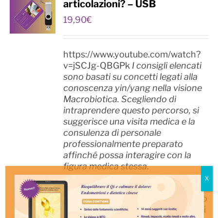
articolazioni? – USB
19,90
€
https://www.youtube.com/watch?
v=jSCJg-QBGPk
I consigli elencati
sono basati su concetti legati alla
conoscenza yin/yang nella visione
Macrobiotica. Scegliendo di
intraprendere questo percorso, si
suggerisce una visita medica e la
consulenza di personale
professionalmente preparato
affinché possa interagire con la
figura medica stessa.
-----------------------------
Le articolazioni sono un argomento
che coinvolge la popolazione oltre i