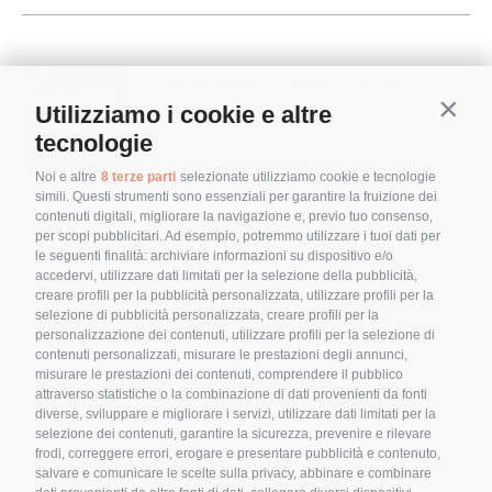
Codonopsis – Il nutrimento
della vitalità
Utilizziamo i cookie e altre
Contin
tecnologie
4,90
€
Noi e altre
8 terze parti
selezionate utilizziamo cookie e tecnologie
simili. Questi strumenti sono essenziali per garantire la fruizione dei
contenuti digitali, migliorare la navigazione e, previo tuo consenso,
Con il Codonopsis termina la prima
per scopi pubblicitari. Ad esempio, potremmo utilizzare i tuoi dati per
edizione del percorso “Le nostre
le seguenti finalità: archiviare informazioni su dispositivo e/o
amiche erbe – tra est e ovest l’aiuto
accedervi, utilizzare dati limitati per la selezione della pubblicità,
che arriva dalla natura.
creare profili per la pubblicità personalizzata, utilizzare profili per la
selezione di pubblicità personalizzata, creare profili per la
Appartenente alla famiglia delle
personalizzazione dei contenuti, utilizzare profili per la selezione di
Campanulaceae, il Codonopsis
contenuti personalizzati, misurare le prestazioni degli annunci,
Pilosulae ci racconta la sua storia, la
misurare le prestazioni dei contenuti, comprendere il pubblico
sua provenienza e le sue proprietà,
attraverso statistiche o la combinazione di dati provenienti da fonti
diverse, sviluppare e migliorare i servizi, utilizzare dati limitati per la
sia in naturopatia, sia in Medicina
selezione dei contenuti, garantire la sicurezza, prevenire e rilevare
Tradizionale Cinese. Dang Shen è il
frodi, correggere errori, erogare e presentare pubblicità e contenuto,
nome cinese e, pur mantenendo la
salvare e comunicare le scelte sulla privacy, abbinare e combinare