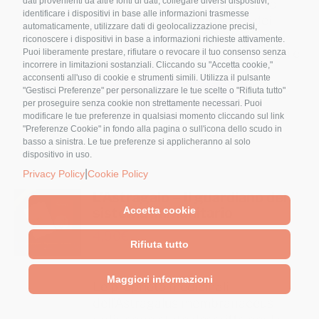
dati provenienti da altre fonti di dati, collegare diversi dispositivi,
sua identità, è soprannominato
identificare i dispositivi in base alle informazioni trasmesse
piccolo Ginseng o Ginseng dei
automaticamente, utilizzare dati di geolocalizzazione precisi,
poveri. Anche per il Codonopsis
riconoscere i dispositivi in base a informazioni richieste attivamente.
tante informazioni, ricette, rimedi e
Puoi liberamente prestare, rifiutare o revocare il tuo consenso senza
Nome
*
incorrere in limitazioni sostanziali. Cliccando su "Accetta cookie,"
molto altro.
acconsenti all'uso di cookie e strumenti simili. Utilizza il pulsante
"Gestisci Preferenze" per personalizzare le tue scelte o "Rifiuta tutto"
Aggiungi al
Details
per proseguire senza cookie non strettamente necessari. Puoi
carrello
modificare le tue preferenze in qualsiasi momento cliccando sul link
Email
*
"Preferenze Cookie" in fondo alla pagina o sull'icona dello scudo in
basso a sinistra. Le tue preferenze si applicheranno al solo
dispositivo in uso.
|
Privacy Policy
Cookie Policy
L’Astragalo – Il guardiano del
sistema immunitario
Accetta cookie
Cliccando sul tasto "Iscriviti" dichiari di
4,90
€
Rifiuta tutto
accettare, aver letto e compreso
l'Informativa
sulla Privacy
Maggiori informazioni
Le proprietà medicinali
dell’Astragalus membranaceus