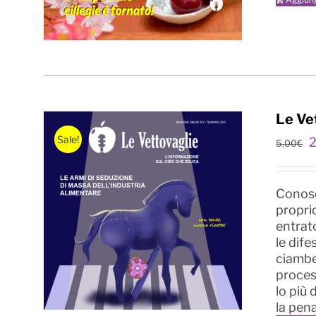
Le Ve
Sale!
Il
5,00
€
p
o
e
Conosci
5
proprio
entrat
le dife
ciambel
proces
lo più 
la pen