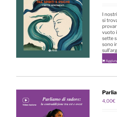
I nost
si tro
provare
vuoto 
sette 
sono i
sull’a
Aggiung
Parlia
4,00
€