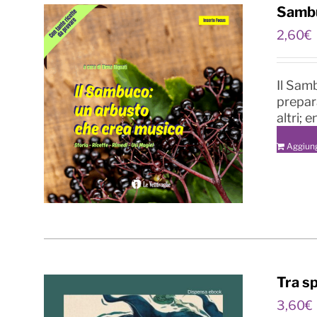
Sambu
2,60
€
Il Samb
prepara
altri; 
Aggiung
Tra sp
3,60
€