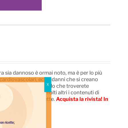
ura sia dannoso è ormai noto, ma è per lo più
ardiovascolari, ecc. I danni che si creano
 è il tema dell’articolo che troverete
isalto. Sono anche molti altri i contenuti di
e tra notizie e ricette.
Acquista la rivista!
In
provare!