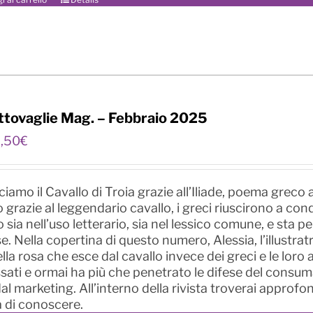
ttovaglie Mag. – Febbraio 2025
Il
2,50
€
rezzo
prezzo
riginale
attuale
ra:
è:
amo il Cavallo di Troia grazie all’Iliade, poema greco a
,00€.
2,50€.
 grazie al leggendario cavallo, i greci riuscirono a conqu
o sia nell’uso letterario, sia nel lessico comune, e sta
se. Nella copertina di questo numero, Alessia, l’illustra
la rosa che esce dal cavallo invece dei greci e le loro arm
sati e ormai ha più che penetrato le difese del consum
dal marketing. All’interno della rivista troverai approf
a di conoscere.