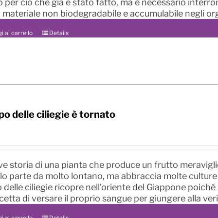
o per ciò che già è stato fatto, ma è necessario inte
 materiale non biodegradabile e accumulabile negli organ
i al carrello
Details
po delle ciliegie è tornato
ve storia di una pianta che produce un frutto meravigli
lo parte da molto lontano, ma abbraccia molte culture 
o delle ciliegie ricopre nell’oriente del Giappone poich
etta di versare il proprio sangue per giungere alla veri
i al carrello
Details