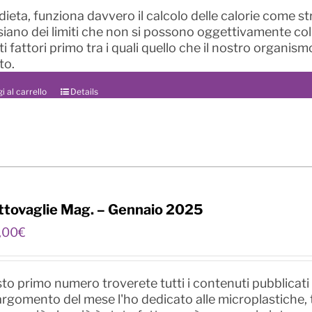
 dieta, funziona davvero il calcolo delle calorie come
siano dei limiti che non si possono oggettivamente colma
i fattori primo tra i quali quello che il nostro organi
to.
i al carrello
Details
ttovaglie Mag. – Gennaio 2025
Il
,00
€
rezzo
prezzo
riginale
attuale
ra:
è:
to primo numero troverete tutti i contenuti pubblicati n
,00€.
1,00€.
'argomento del mese l'ho dedicato alle microplastiche,