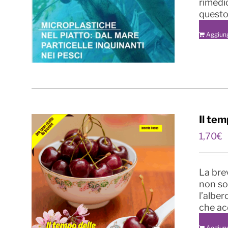
rimedi
questo
Aggiung
Il tem
1,70
€
La bre
non so
l’alber
che acc
Aggiung