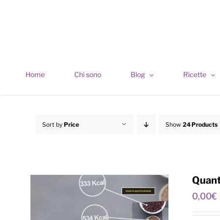
Skip
to
content
Home
Chi sono
Blog
Ricette
Sort by
Price
Show
24 Products
Quanto
0,00
€