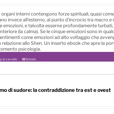
ri organi interni contengono forze spirituali, quasi co
vano invece all’esterno, al punto d’incrocio tra macro 
 emozioni, e talvolta esserne profondamente turbati, l'i
interiore (la calma). Se le cinque emozioni sono in qua
sentimenti come emozioni ad alto voltaggio che avvengo
n relazione allo Shen. Un inserto ebook che apre la por
rgomento psicologia.
i al carrello
Details
mo di sudore: la contraddizione tra est e ovest