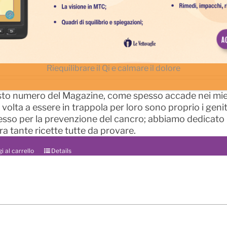
ttovaglie Magazine – Aprile 2025
Il
2,50
€
Riequilibrare il Qi e calmare il dolore
rezzo
prezzo
riginale
attuale
ra:
è:
sto numero del Magazine, come spesso accade nei miei 
,00€.
2,50€.
volta a essere in trappola per loro sono proprio i geni
cesso per la prevenzione del cancro; abbiamo dedicato 
ra tante ricette tutte da provare.
i al carrello
Details