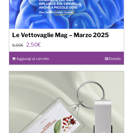
Le Vettovaglie Mag – Marzo 2025
Il
Il
2,50
€
5,00
€
prezzo
prezzo
originale
attuale
Aggiungi al carrello
Details
era:
è:
5,00€.
2,50€.