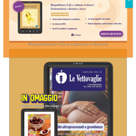
Le Vettovaglie Magazine – dicembre
2025
5,00
€
Aggiungi al carrello
Details
Riequilibrare il Qi e calmare il dolore