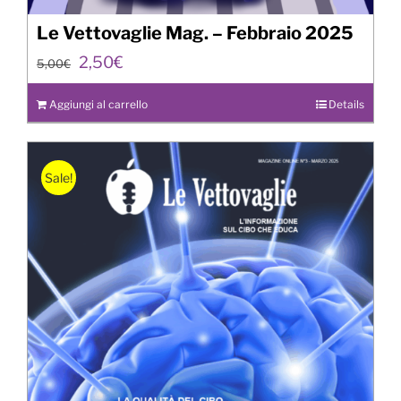
Le Vettovaglie Mag. – Febbraio 2025
Il
Il
2,50
€
5,00
€
prezzo
prezzo
originale
attuale
Aggiungi al carrello
Details
era:
è:
5,00€.
2,50€.
Sale!