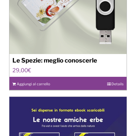
Le Spezie: meglio conoscerle
29,00
€
Aggiungi al carrello
Details