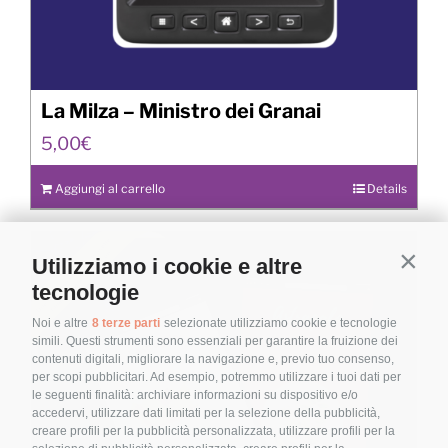
La Milza – Ministro dei Granai
5,00
€
Aggiungi al carrello
Details
Utilizziamo i cookie e altre
Contin
tecnologie
Noi e altre
8 terze parti
selezionate utilizziamo cookie e tecnologie
simili. Questi strumenti sono essenziali per garantire la fruizione dei
contenuti digitali, migliorare la navigazione e, previo tuo consenso,
per scopi pubblicitari. Ad esempio, potremmo utilizzare i tuoi dati per
le seguenti finalità: archiviare informazioni su dispositivo e/o
accedervi, utilizzare dati limitati per la selezione della pubblicità,
creare profili per la pubblicità personalizzata, utilizzare profili per la