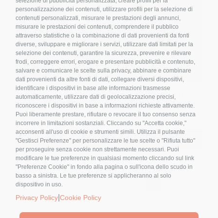
selezione di pubblicità personalizzata, creare profili per la
personalizzazione dei contenuti, utilizzare profili per la selezione di
contenuti personalizzati, misurare le prestazioni degli annunci,
misurare le prestazioni dei contenuti, comprendere il pubblico
attraverso statistiche o la combinazione di dati provenienti da fonti
diverse, sviluppare e migliorare i servizi, utilizzare dati limitati per la
selezione dei contenuti, garantire la sicurezza, prevenire e rilevare
frodi, correggere errori, erogare e presentare pubblicità e contenuto,
salvare e comunicare le scelte sulla privacy, abbinare e combinare
dati provenienti da altre fonti di dati, collegare diversi dispositivi,
identificare i dispositivi in base alle informazioni trasmesse
L’Astragalo – Il guardiano del sistema
automaticamente, utilizzare dati di geolocalizzazione precisi,
immunitario
riconoscere i dispositivi in base a informazioni richieste attivamente.
Puoi liberamente prestare, rifiutare o revocare il tuo consenso senza
4,90
€
Nome
*
incorrere in limitazioni sostanziali. Cliccando su "Accetta cookie,"
acconsenti all'uso di cookie e strumenti simili. Utilizza il pulsante
"Gestisci Preferenze" per personalizzare le tue scelte o "Rifiuta tutto"
Aggiungi al carrello
Details
per proseguire senza cookie non strettamente necessari. Puoi
modificare le tue preferenze in qualsiasi momento cliccando sul link
Email
*
"Preferenze Cookie" in fondo alla pagina o sull'icona dello scudo in
basso a sinistra. Le tue preferenze si applicheranno al solo
1
2
Next
dispositivo in uso.
|
Privacy Policy
Cookie Policy