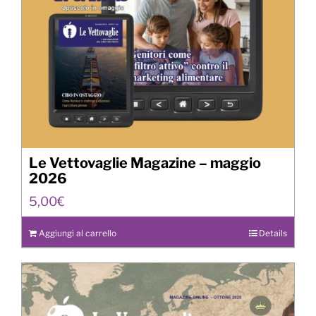
Le Vettovaglie Magazine – maggio
2026
5,00
€
Aggiungi al carrello
Details