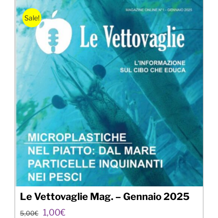
Sale!
Le Vettovaglie Mag. – Gennaio 2025
Il
Il
1,00
€
5,00
€