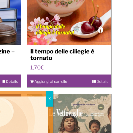
ine –
Il tempo delle ciliegie è
tornato
1,70
€
Details
Aggiungi al carrello
Details