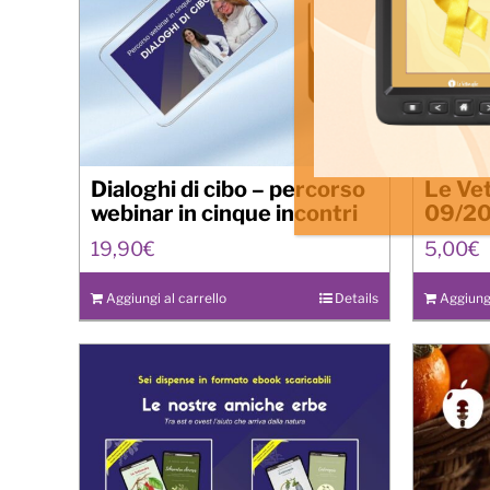
Dialoghi di cibo – percorso
Le Ve
webinar in cinque incontri
09/2
19,90
€
5,00
€
Aggiungi al carrello
Details
Aggiungi