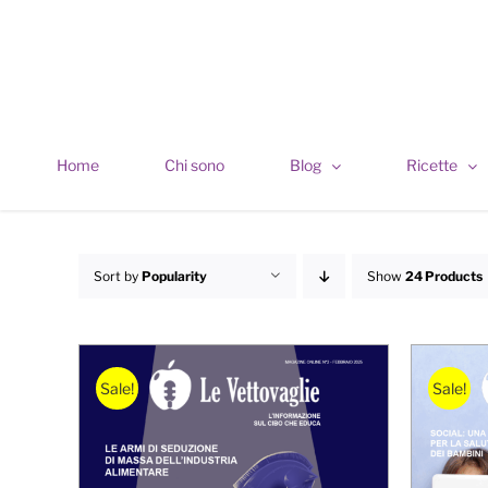
Skip
to
content
Home
Chi sono
Blog
Ricette
Sort by
Popularity
Show
24 Products
Sale!
Sale!