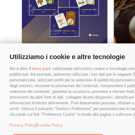
Le nostre amiche erbe: Le
Le Ve
Nome
*
Utilizziamo i cookie e altre tecnologie
dispense
novem
11,90
€
5,00
€
Noi e altre
8 terze parti
selezionate utilizziamo cookie e tecnologie simil
pubblicitari. Ad esempio, potremmo utilizzare i tuoi dati per le seguenti fin
personalizzata, utilizzare profili per la selezione di pubblicità personaliz
Email
*
Aggiungi al carrello
Details
Aggiungi
degli annunci, misurare le prestazioni dei contenuti, comprendere il pubbli
selezione dei contenuti, garantire la sicurezza, prevenire e rilevare frod
provenienti da altre fonti di dati, collegare diversi dispositivi, identific
informazioni richieste attivamente. Puoi liberamente prestare, rifiutare 
simili. Utilizza il pulsante "Gestisci Preferenze" per personalizzare le 
cliccando sul link "Preferenze Cookie" in fondo alla pagina o sull'icona d
Cliccando sul tasto "Iscriviti" dichiari di
|
Privacy Policy
Cookie Policy
accettare, aver letto e compreso
© 
l'Informativa sulla Privacy