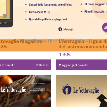
ttovaglie Magazine –
L’Astragalo – Il guar
Riequilibrare il Qi e calmare il dolore
025
del sistema immunita
4,90
€
 al carrello
Details
Aggiungi al carrello