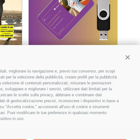
ine –
Come mantenere sane le
Contin
articolazioni? – USB
19,90
€
itali, migliorare la navigazione e, previo tuo consenso, per scopi
ti per la selezione della pubblicità, creare profili per la pubblicità
 la selezione di contenuti personalizzati, misurare le prestazioni
Details
Aggiungi al carrello
Details
sviluppare e migliorare i servizi, utilizzare dati limitati per la
municare le scelte sulla privacy, abbinare e combinare dati
dati di geolocalizzazione precisi, riconoscere i dispositivi in base a
 su "Accetta cookie," acconsenti all'uso di cookie e strumenti
1
2
3
Next
sari. Puoi modificare le tue preferenze in qualsiasi momento
ositivo in uso.
ica