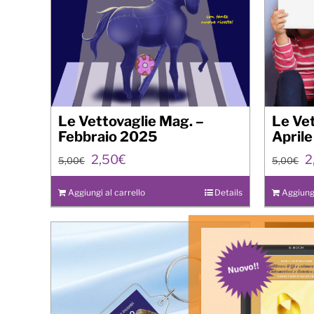
Le Vettovaglie Mag. –
Le Ve
Febbraio 2025
April
Il
Il
Il
2,50
€
2
5,00
€
5,00
€
prezzo
prezzo
p
originale
attuale
o
Aggiungi al carrello
Details
Aggiungi
era:
è:
e
5,00€.
2,50€.
5