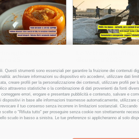
ttovaglie Magazine –
Le Vettovaglie Magaz
bre 25
dicembre 2025
5,00
€
i. Questi strumenti sono essenziali per garantire la fruizione dei contenuti dig
alità: archiviare informazioni su dispositivo e/o accedervi, utilizzare dati limita
zata, creare profili per la personalizzazione dei contenuti, utilizzare profili per
 al carrello
Details
Aggiungi al carrello
co attraverso statistiche o la combinazione di dati provenienti da fonti diverse, 
i, correggere errori, erogare e presentare pubblicità e contenuto, salvare e co
are i dispositivi in base alle informazioni trasmesse automaticamente, utilizzare 
o revocare il tuo consenso senza incorrere in limitazioni sostanziali. Cliccando
tue scelte o "Rifiuta tutto" per proseguire senza cookie non strettamente neces
ello scudo in basso a sinistra. Le tue preferenze si applicheranno al solo disp
2023 - Pubblicato da Elena Alquati - area comunicazione e direzione artist