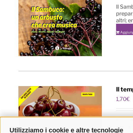
Il Samb
prepara
altri; 
Aggiung
Il tem
1,70
€
La bre
non so
Utilizziamo i cookie e altre tecnologie