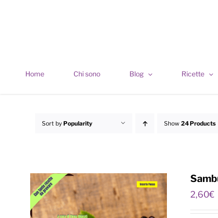
Skip
to
content
Home
Chi sono
Blog
Ricette
Sort by
Popularity
Show
24 Products
Sambu
2,60
€