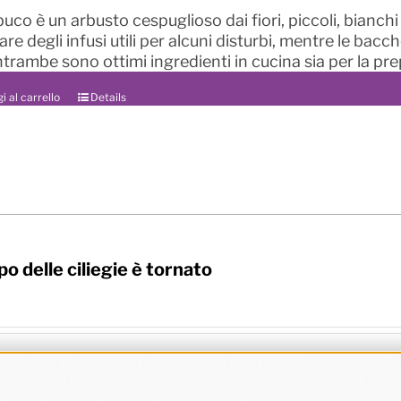
uco è un arbusto cespuglioso dai fiori, piccoli, bianch
re degli infusi utili per alcuni disturbi, mentre le bacc
entrambe sono ottimi ingredienti in cucina sia per la pre
i al carrello
Details
po delle ciliegie è tornato
ve storia di una pianta che produce un frutto meravigli
lo parte da molto lontano, ma abbraccia molte culture 