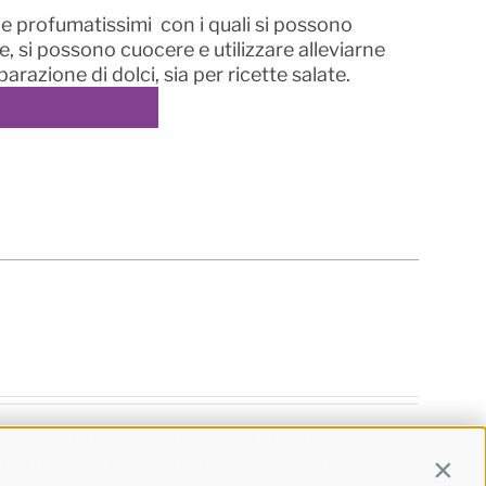
i e profumatissimi con i quali si possono
he, si possono cuocere e utilizzare alleviarne
parazione di dolci, sia per ricette salate.
osamente buono: le ciliegie. Una storia che
del mondo. Affascinante il significato che
Contin